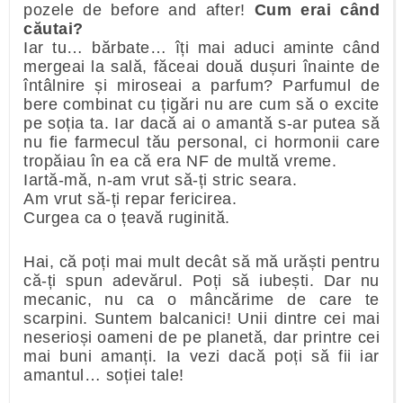
pozele de before and after!
Cum erai când
căutai?
Iar tu… bărbate… îți mai aduci aminte când
mergeai la sală, făceai două dușuri înainte de
întâlnire și miroseai a parfum? Parfumul de
bere combinat cu țigări nu are cum să o excite
pe soția ta. Iar dacă ai o amantă s-ar putea să
nu fie farmecul tău personal, ci hormonii care
tropăiau în ea că era NF de multă vreme.
Iartă-mă, n-am vrut să-ți stric seara.
Am vrut să-ți repar fericirea.
Curgea ca o țeavă ruginită.
Hai, că poți mai mult decât să mă urăști pentru
că-ți spun adevărul. Poți să iubești. Dar nu
mecanic, nu ca o mâncărime de care te
scarpini. Suntem balcanici! Unii dintre cei mai
neserioși oameni de pe planetă, dar printre cei
mai buni amanți. Ia vezi dacă poți să fii iar
amantul… soției tale!