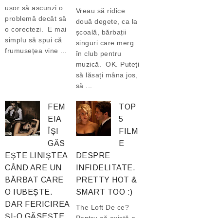
ușor să ascunzi o
Vreau să ridice
problemă decât să
două degete, ca la
o corectezi. E mai
școală, bărbații
simplu să spui că
singuri care merg
frumusețea vine ...
în club pentru
muzică. OK. Puteți
să lăsați mâna jos,
să ...
FEM
TOP
EIA
5
ÎȘI
FILM
GĂS
E
EȘTE LINIȘTEA
DESPRE
CÂND ARE UN
INFIDELITATE.
BĂRBAT CARE
PRETTY HOT &
O IUBEȘTE.
SMART TOO :)
DAR FERICIREA
The Loft De ce?
ȘI-O GĂSEȘTE