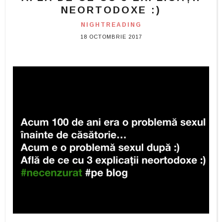
NEORTODOXE :)
NIGHTREADING
18 OCTOMBRIE 2017