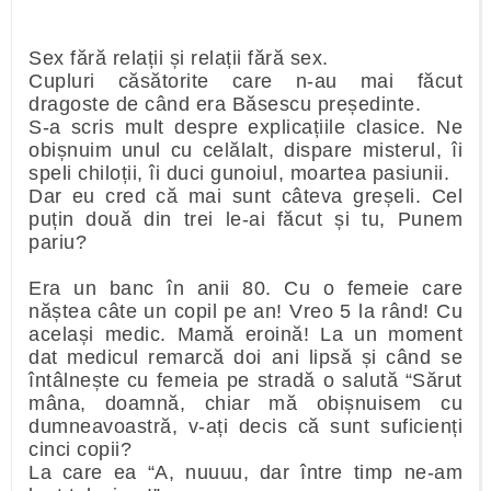
Sex fără relații și relații fără sex.
Cupluri căsătorite care n-au mai făcut
dragoste de când era Băsescu președinte.
S-a scris mult despre explicațiile clasice. Ne
obișnuim unul cu celălalt, dispare misterul, îi
speli chiloții, îi duci gunoiul, moartea pasiunii.
Dar eu cred că mai sunt câteva greșeli. Cel
puțin două din trei le-ai făcut și tu, Punem
pariu?
Era un banc în anii 80. Cu o femeie care
năștea câte un copil pe an! Vreo 5 la rând! Cu
același medic. Mamă eroină! La un moment
dat medicul remarcă doi ani lipsă și când se
întâlnește cu femeia pe stradă o salută “Sărut
mâna, doamnă, chiar mă obișnuisem cu
dumneavoastră, v-ați decis că sunt suficienți
cinci copii?
La care ea “A, nuuuu, dar între timp ne-am