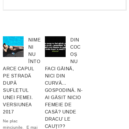
NIME
DIN
NI
COC
NU
OȘ
ÎNTO
NU
ARCE CAPUL
FACI GĂINĂ,
PE STRADĂ
NICI DIN
DUPĂ
CURVĂ…
SUFLETUL
GOSPODINĂ. N-
UNEI FEMEI.
AI GĂSIT NICIO
VERSIUNEA
FEMEIE DE
2017
CASĂ? UNDE
DRACU’ LE
Ne plac
CAUȚI??
minciunile. E mai