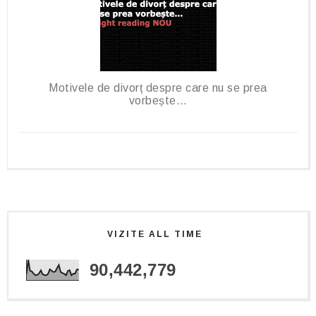
Motivele de divorț despre care nu se prea
vorbește…
VIZITE ALL TIME
90,442,779