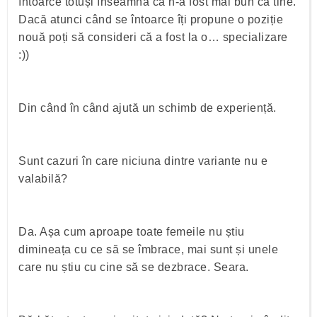
întoarce totuși înseamnă că n-a fost mai bun ca tine.
Dacă atunci când se întoarce îți propune o poziție
nouă poți să consideri că a fost la o… specializare
:))
Din când în când ajută un schimb de experiență.
Sunt cazuri în care niciuna dintre variante nu e
valabilă?
Da. Așa cum aproape toate femeile nu știu
dimineața cu ce să se îmbrace, mai sunt și unele
care nu știu cu cine să se dezbrace. Seara.