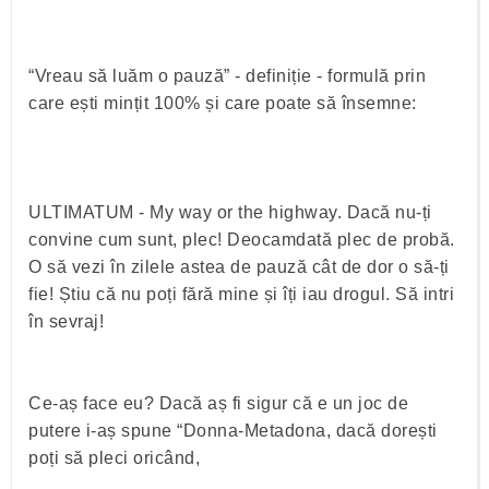
“Vreau să luăm o pauză” - definiție - formulă prin
care ești mințit 100% și care poate să însemne:
ULTIMATUM - My way or the highway. Dacă nu-ți
convine cum sunt, plec! Deocamdată plec de probă.
O să vezi în zilele astea de pauză cât de dor o să-ți
fie! Știu că nu poți fără mine și îți iau drogul. Să intri
în sevraj!
Ce-aș face eu? Dacă aș fi sigur că e un joc de
putere i-aș spune “Donna-Metadona, dacă dorești
poți să pleci oricând,