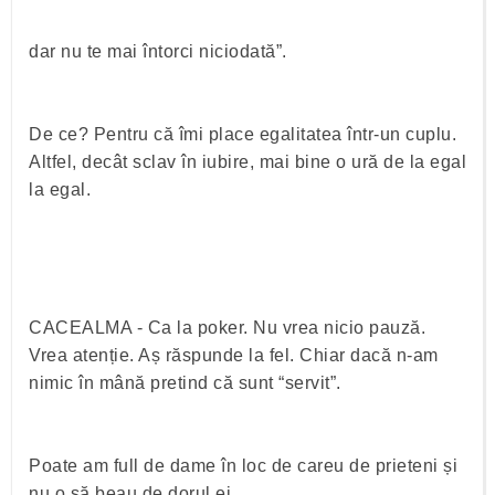
dar nu te mai întorci niciodată”.
De ce? Pentru că îmi place egalitatea într-un cuplu.
Altfel, decât sclav în iubire, mai bine o ură de la egal
la egal.
CACEALMA - Ca la poker. Nu vrea nicio pauză.
Vrea atenție. Aș răspunde la fel. Chiar dacă n-am
nimic în mână pretind că sunt “servit”.
Poate am full de dame în loc de careu de prieteni și
nu o să beau de dorul ei.