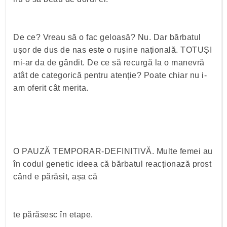
De ce? Vreau să o fac geloasă? Nu. Dar bărbatul
ușor de dus de nas este o rușine națională. TOTUȘI
mi-ar da de gândit. De ce să recurgă la o manevră
atât de categorică pentru atenție? Poate chiar nu i-
am oferit cât merita.
O PAUZĂ TEMPORAR-DEFINITIVĂ. Multe femei au
în codul genetic ideea că bărbatul reacționază prost
când e părăsit, așa că
te părăsesc în etape.