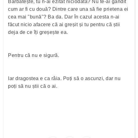
Bărbătește, tu n-ai ezitat niciodată? Nu te-ai gândit
cum ar fi cu două? Dintre care una să fie prietena ei
cea mai "bună"? Ba da. Dar în cazul acesta n-ai
făcut nicio afacere că ai greșit și tu pentru că știi
deja de ce îți greșește ea.
Pentru că nu e sigură.
Iar dragostea e ca râia. Poți să o ascunzi, dar nu
poți să nu știi că o ai.