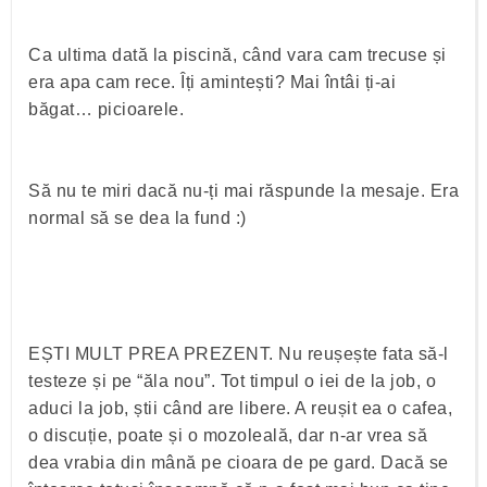
Ca ultima dată la piscină, când vara cam trecuse și
era apa cam rece. Îți amintești? Mai întâi ți-ai
băgat… picioarele.
Să nu te miri dacă nu-ți mai răspunde la mesaje. Era
normal să se dea la fund :)
EȘTI MULT PREA PREZENT. Nu reușește fata să-l
testeze și pe “ăla nou”. Tot timpul o iei de la job, o
aduci la job, știi când are libere. A reușit ea o cafea,
o discuție, poate și o mozoleală, dar n-ar vrea să
dea vrabia din mână pe cioara de pe gard. Dacă se