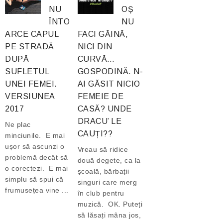
NU
OȘ
ÎNTO
NU
ARCE CAPUL
FACI GĂINĂ,
PE STRADĂ
NICI DIN
DUPĂ
CURVĂ…
SUFLETUL
GOSPODINĂ. N-
UNEI FEMEI.
AI GĂSIT NICIO
VERSIUNEA
FEMEIE DE
2017
CASĂ? UNDE
DRACU’ LE
Ne plac
CAUȚI??
minciunile. E mai
ușor să ascunzi o
Vreau să ridice
problemă decât să
două degete, ca la
o corectezi. E mai
școală, bărbații
simplu să spui că
singuri care merg
frumusețea vine ...
în club pentru
muzică. OK. Puteți
să lăsați mâna jos,