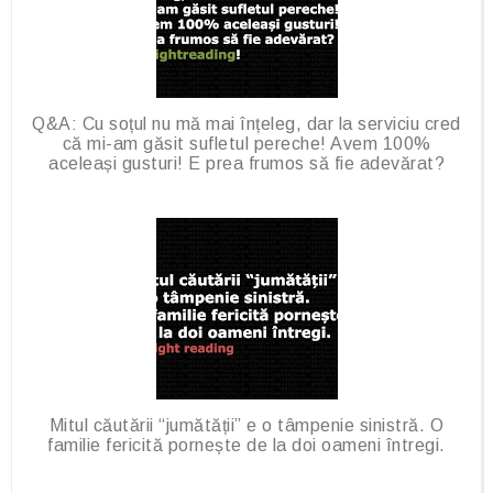
Q&A: Cu soțul nu mă mai înțeleg, dar la serviciu cred
că mi-am găsit sufletul pereche! Avem 100%
aceleași gusturi! E prea frumos să fie adevărat?
Mitul căutării “jumătății” e o tâmpenie sinistră. O
familie fericită pornește de la doi oameni întregi.