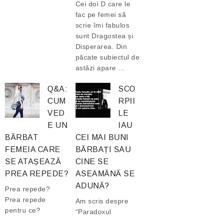
Cei doi D care le
fac pe femei să
scrie îmi fabulos
sunt Dragostea și
Disperarea. Din
păcate subiectul de
astăzi apare ...
Q&A:
SCO
CUM
RPII
VED
LE
E UN
IAU
BĂRBAT
CEI MAI BUNI
FEMEIA CARE
BĂRBAȚI SAU
SE ATAȘEAZĂ
CINE SE
PREA REPEDE?
ASEAMĂNĂ SE
ADUNĂ?
Prea repede?
Prea repede
Am scris despre
pentru ce?
“Paradoxul