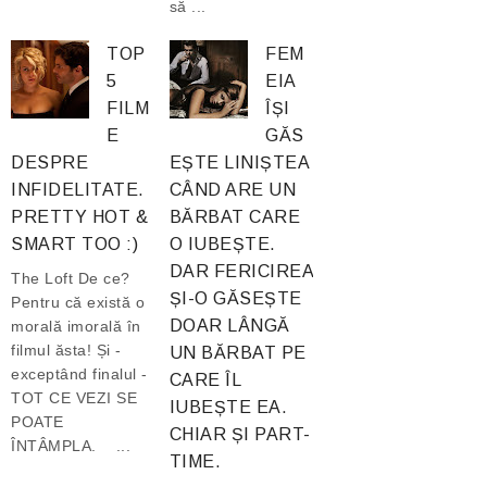
să ...
TOP
FEM
5
EIA
FILM
ÎȘI
E
GĂS
DESPRE
EȘTE LINIȘTEA
INFIDELITATE.
CÂND ARE UN
PRETTY HOT &
BĂRBAT CARE
SMART TOO :)
O IUBEȘTE.
DAR FERICIREA
The Loft De ce?
ȘI-O GĂSEȘTE
Pentru că există o
DOAR LÂNGĂ
morală imorală în
filmul ăsta! Și -
UN BĂRBAT PE
exceptând finalul -
CARE ÎL
TOT CE VEZI SE
IUBEȘTE EA.
POATE
CHIAR ȘI PART-
ÎNTÂMPLA. ...
TIME.