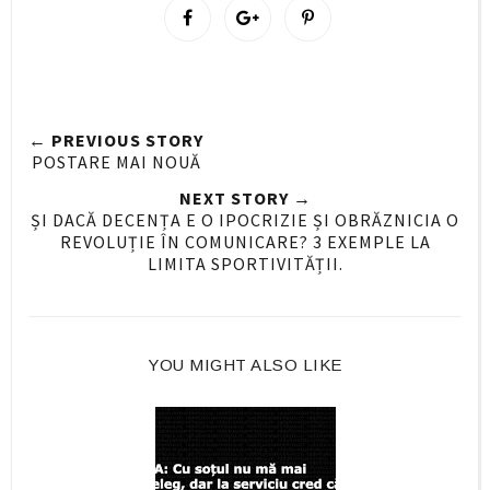
S
S
P
h
h
i
a
a
n
r
r
i
e
e
t
← PREVIOUS STORY
O
O
POSTARE MAI NOUĂ
n
n
NEXT STORY →
F
G
ȘI DACĂ DECENȚA E O IPOCRIZIE ȘI OBRĂZNICIA O
a
o
REVOLUȚIE ÎN COMUNICARE? 3 EXEMPLE LA
c
o
LIMITA SPORTIVITĂȚII.
e
g
b
l
o
e
o
P
YOU MIGHT ALSO LIKE
k
l
u
s