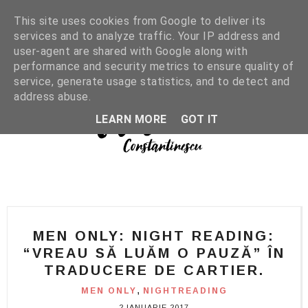
This site uses cookies from Google to deliver its
services and to analyze traffic. Your IP address and
user-agent are shared with Google along with
performance and security metrics to ensure quality of
service, generate usage statistics, and to detect and
address abuse.
LEARN MORE
GOT IT
MEN ONLY: NIGHT READING:
“VREAU SĂ LUĂM O PAUZĂ” ÎN
TRADUCERE DE CARTIER.
,
MEN ONLY
NIGHTREADING
2 IANUARIE 2017