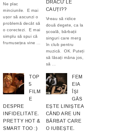
DRACU’ LE
Ne plac
CAUȚI??
minciunile. E mai
ușor să ascunzi o
Vreau să ridice
problemă decât să
două degete, ca la
o corectezi. E mai
școală, bărbații
simplu să spui că
singuri care merg
frumusețea vine ...
în club pentru
muzică. OK. Puteți
să lăsați mâna jos,
să ...
TOP
FEM
5
EIA
FILM
ÎȘI
E
GĂS
DESPRE
EȘTE LINIȘTEA
INFIDELITATE.
CÂND ARE UN
PRETTY HOT &
BĂRBAT CARE
SMART TOO :)
O IUBEȘTE.