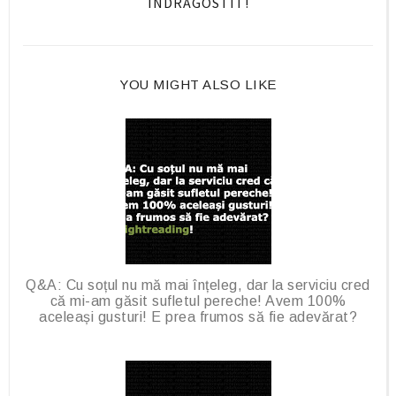
ÎNDRĂGOSTIT!
c
o
e
g
b
l
o
e
YOU MIGHT ALSO LIKE
o
P
k
l
u
s
Q&A: Cu soțul nu mă mai înțeleg, dar la serviciu cred
că mi-am găsit sufletul pereche! Avem 100%
aceleași gusturi! E prea frumos să fie adevărat?