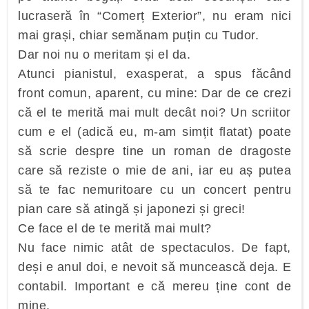
lucraseră în “Comerț Exterior”, nu eram nici
mai grași, chiar semănam puțin cu Tudor.
Dar noi nu o meritam și el da.
Atunci pianistul, exasperat, a spus făcând
front comun, aparent, cu mine: Dar de ce crezi
că el te merită mai mult decât noi? Un scriitor
cum e el (adică eu, m-am simțit flatat) poate
să scrie despre tine un roman de dragoste
care să reziste o mie de ani, iar eu aș putea
să te fac nemuritoare cu un concert pentru
pian care să atingă și japonezi și greci!
Ce face el de te merită mai mult?
Nu face nimic atât de spectaculos. De fapt,
deși e anul doi, e nevoit să muncească deja. E
contabil. Important e că mereu ține cont de
mine.