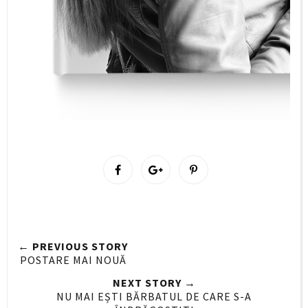
S
S
P
h
h
i
a
a
n
r
r
i
e
e
t
← PREVIOUS STORY
O
O
POSTARE MAI NOUĂ
n
n
NEXT STORY →
F
G
NU MAI EȘTI BĂRBATUL DE CARE S-A
a
o