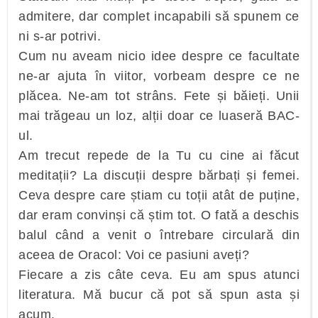
admitere, dar complet incapabili să spunem ce
ni s-ar potrivi.
Cum nu aveam nicio idee despre ce facultate
ne-ar ajuta în viitor, vorbeam despre ce ne
plăcea. Ne-am tot strâns. Fete și băieți. Unii
mai trăgeau un loz, alții doar ce luaseră BAC-
ul.
Am trecut repede de la Tu cu cine ai făcut
meditații? La discuții despre bărbați și femei.
Ceva despre care știam cu toții atât de puține,
dar eram convinși că știm tot. O fată a deschis
balul când a venit o întrebare circulară din
aceea de Oracol: Voi ce pasiuni aveți?
Fiecare a zis câte ceva. Eu am spus atunci
literatura. Mă bucur că pot să spun asta și
acum.