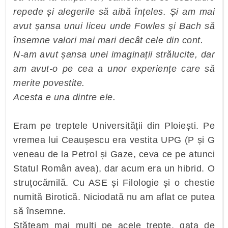
repede și alegerile să aibă înțeles. Și am mai
avut șansa unui liceu unde Fowles și Bach să
însemne valori mai mari decât cele din cont.
N-am avut șansa unei imaginații strălucite, dar
am avut-o pe cea a unor experiențe care să
merite povestite.
Acesta e una dintre ele.
Eram pe treptele Universității din Ploiești. Pe
vremea lui Ceaușescu era vestita UPG (P și G
veneau de la Petrol și Gaze, ceva ce pe atunci
Statul Român avea), dar acum era un hibrid. O
struțocămilă. Cu ASE și Filologie și o chestie
numită Birotică. Niciodată nu am aflat ce putea
să însemne.
Stăteam mai mulți pe acele trepte, gata de