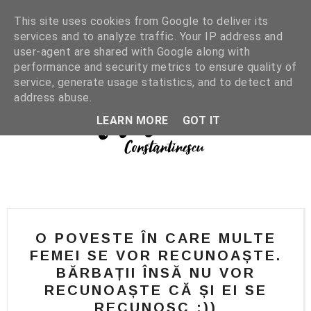
This site uses cookies from Google to deliver its
services and to analyze traffic. Your IP address and
user-agent are shared with Google along with
performance and security metrics to ensure quality of
service, generate usage statistics, and to detect and
address abuse.
LEARN MORE
GOT IT
O POVESTE ÎN CARE MULTE
FEMEI SE VOR RECUNOAȘTE.
BĂRBAȚII ÎNSĂ NU VOR
RECUNOAȘTE CĂ ȘI EI SE
RECUNOSC :))