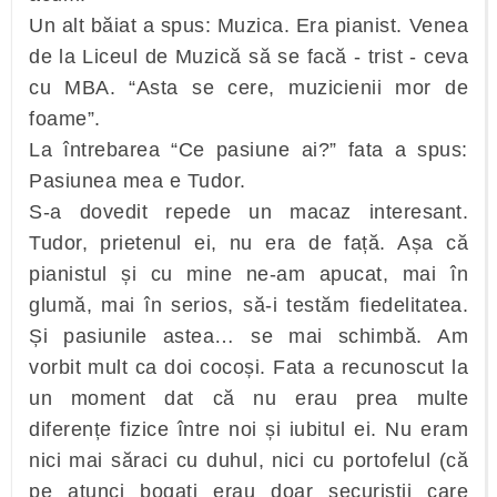
Un alt băiat a spus: Muzica. Era pianist. Venea
de la Liceul de Muzică să se facă - trist - ceva
cu MBA. “Asta se cere, muzicienii mor de
foame”.
La întrebarea “Ce pasiune ai?” fata a spus:
Pasiunea mea e Tudor.
S-a dovedit repede un macaz interesant.
Tudor, prietenul ei, nu era de față. Așa că
pianistul și cu mine ne-am apucat, mai în
glumă, mai în serios, să-i testăm fiedelitatea.
Și pasiunile astea… se mai schimbă. Am
vorbit mult ca doi cocoși. Fata a recunoscut la
un moment dat că nu erau prea multe
diferențe fizice între noi și iubitul ei. Nu eram
nici mai săraci cu duhul, nici cu portofelul (că
pe atunci bogați erau doar securiștii care