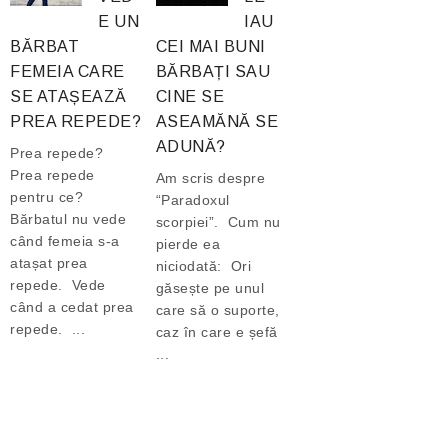
E UN
IAU
BĂRBAT
CEI MAI BUNI
FEMEIA CARE
BĂRBAȚI SAU
SE ATAȘEAZĂ
CINE SE
PREA REPEDE?
ASEAMĂNĂ SE
ADUNĂ?
Prea repede?
Prea repede
Am scris despre
pentru ce?
“Paradoxul
Bărbatul nu vede
scorpiei”. Cum nu
când femeia s-a
pierde ea
atașat prea
niciodată: Ori
repede. Vede
găsește pe unul
când a cedat prea
care să o suporte,
repede. ...
caz în care e șefă
...