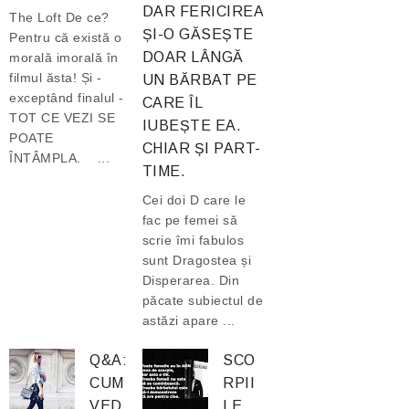
DAR FERICIREA
The Loft De ce?
ȘI-O GĂSEȘTE
Pentru că există o
DOAR LÂNGĂ
morală imorală în
filmul ăsta! Și -
UN BĂRBAT PE
exceptând finalul -
CARE ÎL
TOT CE VEZI SE
IUBEȘTE EA.
POATE
CHIAR ȘI PART-
ÎNTÂMPLA. ...
TIME.
Cei doi D care le
fac pe femei să
scrie îmi fabulos
sunt Dragostea și
Disperarea. Din
păcate subiectul de
astăzi apare ...
Q&A:
SCO
CUM
RPII
VED
LE