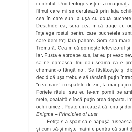
controlul. Unii teologi susţin că imaginaţia
filmul care mi se derulează prin faţa ochi
cea în care sun la uşă cu două buchete d
Deschide ea, sora cea mică trage cu ochi
înţelege rostul pentru care buchetele sunt
care bem toţi fără pahare. Sora cea mare 
Tremură. Cea mică porneşte televizorul şi î
iar. Fusta e aproape sus, iar eu privesc ne
să ne oprească. Îmi dau seama că e prea
chemând-o lângă noi. Se fâstâceşte şi dis
decid că uşa trebuie să rămână puţin între
“cea mare” cu spatele de zid, la mai puţin
Forţele răului sau eu le-am pornit pe a
mele, cealaltă e încă puţin prea departe. In
ochii umezi. Poate din cauză că jena şi dor
Enigma – Principles of Lust
Fetiţa s-a spart ca o păpuşă rusească
şi cum să-şi mişte mâinile pentru că sunt 