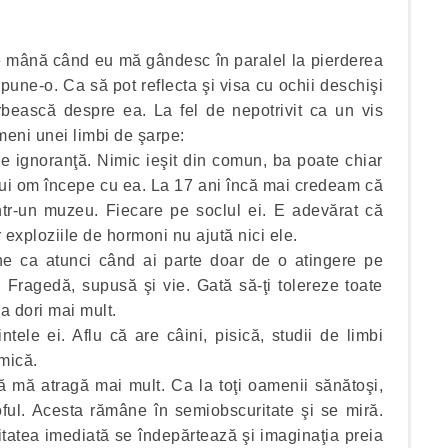
de mână când eu mă gândesc în paralel la pierderea
supune-o. Ca să pot reflecta şi visa cu ochii deschişi
rbească despre ea. La fel de nepotrivit ca un vis
emeni unei limbi de şarpe:
e ignoranţă. Nimic ieşit din comun, ba poate chiar
ui om începe cu ea. La 17 ani încă mai credeam că
ntr-un muzeu. Fiecare pe soclul ei. E adevărat că
 exploziile de hormoni nu ajută nici ele.
ne ca atunci când ai parte doar de o atingere pe
 Fragedă, supusă şi vie. Gată să-ţi tolereze toate
 va dori mai mult.
ele ei. Aflu că are câini, pisică, studii de limbi
 mică.
ă mă atragă mai mult. Ca la toţi oamenii sănătoşi,
oful. Acesta rămâne în semiobscuritate şi se miră.
litatea imediată se îndepărtează şi imaginaţia preia