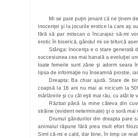
Mi se pare puţin jenant că ne ţinem 
inocenţei şi la jocurile erotice la care aş 
fără să par mitocan o încurajez să-mi vo
erotic în biserică, gândul mi se bifurcă as
Stânga: Inocenţa e o stare generată d
succesiunea cea mai banală a evoluţiei un
toate femeile sunt zâne şi adorm seara î
lipsa de informaţie nu înseamnă prostie, iar
Dreapta: Ba chiar ajută. Stare de bi
coapsă la 16 ani nu mai ai nicicum la 50!
mârlăniile şi cu cât eşti mai rău, cu atât te
Răzbat până la mine câteva din cuvint
străine (evident neterminate) şi o soră mai
Drumul gândurilor din dreapta pare s
animalul răpune fără prea mult efort filoz
Simt că-mi e cald, dar bine, în timp ce rea