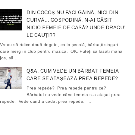
DIN COCOȘ NU FACI GĂINĂ, NICI DIN
CURVĂ… GOSPODINĂ. N-AI GĂSIT
NICIO FEMEIE DE CASĂ? UNDE DRACU’
LE CAUȚI??
Vreau să ridice două degete, ca la școală, bărbații singuri
care merg în club pentru muzică. OK. Puteți să lăsați mâna
jos, să ...
Q&A: CUM VEDE UN BĂRBAT FEMEIA
CARE SE ATAȘEAZĂ PREA REPEDE?
Prea repede? Prea repede pentru ce?
Bărbatul nu vede când femeia s-a atașat prea
repede. Vede când a cedat prea repede. ...