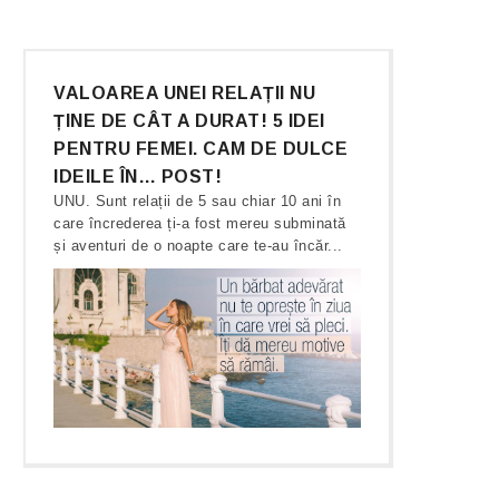
VALOAREA UNEI RELAȚII NU
ȚINE DE CÂT A DURAT! 5 IDEI
PENTRU FEMEI. CAM DE DULCE
IDEILE ÎN… POST!
UNU. Sunt relații de 5 sau chiar 10 ani în
care încrederea ți-a fost mereu subminată
și aventuri de o noapte care te-au încăr...