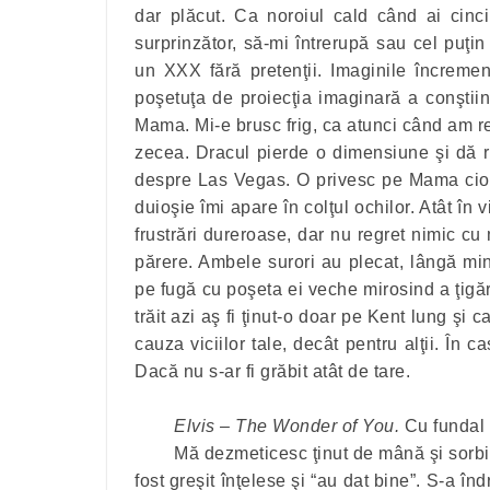
dar plăcut. Ca noroiul cald când ai cinci
surprinzător, să-mi întrerupă sau cel puţi
un XXX fără pretenţii. Imaginile încremene
poşetuţa de proiecţia imaginară a conşti
Mama. Mi-e brusc frig, ca atunci când am re
zecea. Dracul pierde o dimensiune şi dă ri
despre Las Vegas. O privesc pe Mama ciopâ
duioşie îmi apare în colţul ochilor. Atât în 
frustrări dureroase, dar nu regret nimic cu
părere. Ambele surori au plecat, lângă m
pe fugă cu poşeta ei veche mirosind a ţigăr
trăit azi aş fi ţinut-o doar pe Kent lung şi
cauza viciilor tale, decât pentru alţii. În 
Dacă nu s-ar fi grăbit atât de tare.
Elvis – The Wonder of You.
Cu fundal d
Mă dezmeticesc ţinut de mână şi sorbit e
fost greşit înţelese şi “au dat bine”. S-a î