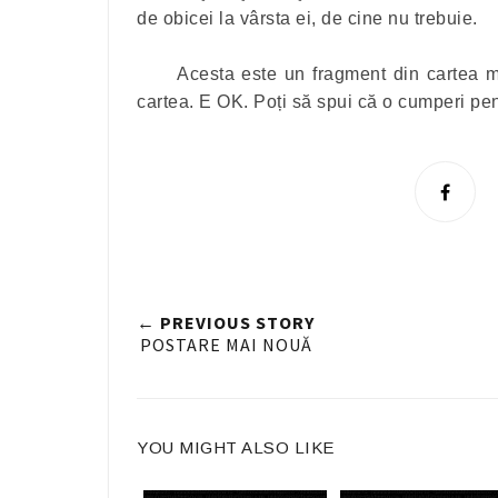
de obicei la vârsta ei, de cine nu trebuie.
Acesta este un fragment din cartea m
cartea. E OK. Poți să spui că o cumperi pen
S
h
a
r
e
← PREVIOUS STORY
n
POSTARE MAI NOUĂ
F
a
c
YOU MIGHT ALSO LIKE
e
b