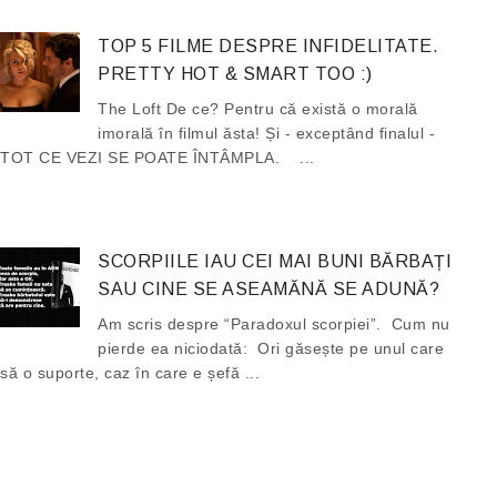
TOP 5 FILME DESPRE INFIDELITATE.
PRETTY HOT & SMART TOO :)
The Loft De ce? Pentru că există o morală
imorală în filmul ăsta! Și - exceptând finalul -
TOT CE VEZI SE POATE ÎNTÂMPLA. ...
SCORPIILE IAU CEI MAI BUNI BĂRBAȚI
SAU CINE SE ASEAMĂNĂ SE ADUNĂ?
Am scris despre “Paradoxul scorpiei”. Cum nu
pierde ea niciodată: Ori găsește pe unul care
să o suporte, caz în care e șefă ...