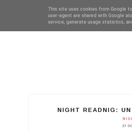
HOME
I WANT YOUR TEXT
COFFEE READING
N
This site uses cookies from Google to 
user-agent are shared with Google alo
service, generate usage statistics, a
NIGHT READNIG: UN
NIG
27 O