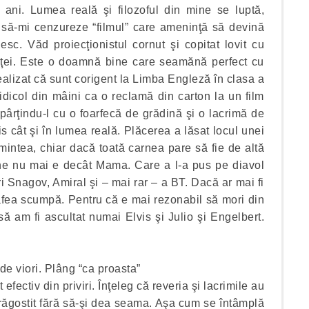
 ani. Lumea reală şi filozoful din mine se luptă,
n să-mi cenzureze “filmul” care ameninţă să devină
sc. Văd proiecţionistul cornut şi copitat lovit cu
inţei. Este o doamnă bine care seamănă perfect cu
alizat că sunt corigent la Limba Engleză în clasa a
dicol din mâini ca o reclamă din carton la un film
rţindu-l cu o foarfecă de grădină şi o lacrimă de
vis cât şi în lumea reală. Plăcerea a lăsat locul unei
 mintea, chiar dacă toată carnea pare să fie de altă
ine nu mai e decât Mama. Care a l-a pus pe diavol
i Snagov, Amiral şi – mai rar – a BT. Dacă ar mai fi
 cafea scumpă. Pentru că e mai rezonabil să mori din
casă am fi ascultat numai Elvis şi Julio şi Engelbert.
e viori. Plâng “ca proasta”
fectiv din priviri. Înţeleg că reveria şi lacrimile au
ndrăgostit fără să-şi dea seama. Aşa cum se întâmplă