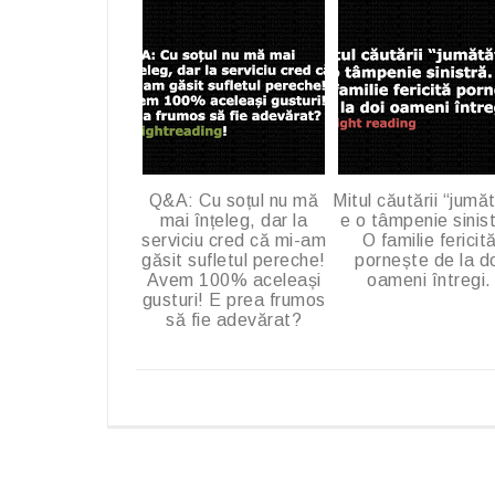
o
o
k
Q&A: Cu soțul nu mă
Mitul căutării “jumăt
mai înțeleg, dar la
e o tâmpenie sinist
serviciu cred că mi-am
O familie fericit
găsit sufletul pereche!
pornește de la d
Avem 100% aceleași
oameni întregi.
gusturi! E prea frumos
să fie adevărat?