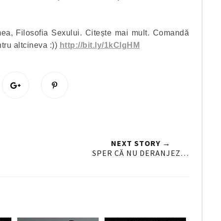
ea, Filosofia Sexului. Citește mai mult. Comandă
tru altcineva :))
http://bit.ly/1kClgHM
S
P
h
i
a
n
r
i
e
t
O
O
NEXT STORY →
n
SPER CĂ NU DERANJEZ…
G
o
o
g
l