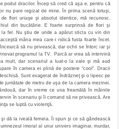
 e podul dracilor. Încep să cred că aşa e, pentru că
lor nu pare regizat de mine. În prima scenă totuşi,
e flori uriaşe şi absolut identice, mă recunosc.
ul din bucătărie. E foarte surprinsă de flori şi
 la fel. Nu ştiu de unde a apărut sticla cu vin din
acceptă mâna mea care-i ridică fusta foarte încet.
ncearcă să nu privească, dar ochii se întorc iar şi
vinovat programul la TV. Parcă ar vrea să intervină
 mult, dar scenariul a luat-o la vale şi mă aud
pare în camera ei plină de postere “cool”. Dracii
deschisă. Sunt exagerat de îndrăzneţ şi o lipesc pe
 de jumătate de metru de uşa de la camera mezinei.
mândouă, dar în vreme ce una freamătă în mâinile
tervin în scenariu şi îi comand să ne privească. Are
inţa se luptă cu violenţă.
 şi dă la iveală femeia. Îi spun şi ce să gândească
dumnezeul imoral al unui univers imaginar, murdar,