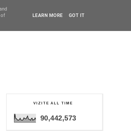
 and
 of
LEARN MORE
GOT IT
VIZITE ALL TIME
90,442,573