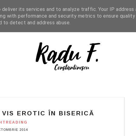
IGHT READING
ENGLISH
SHOP
deliver its services and to analyze traffic. Your IP address
ng with performance and security metrics to ensure quality
nd to detect and address abuse.
 VIS EROTIC ÎN BISERICĂ
HTREADING
CTOMBRIE 2014