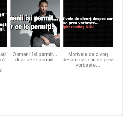
e
P
l
u
s
ății”
Oamenii își permit…
Motivele de divorț
ră.
doar ce le permiți.
despre care nu se prea
ă
vorbește…
oi