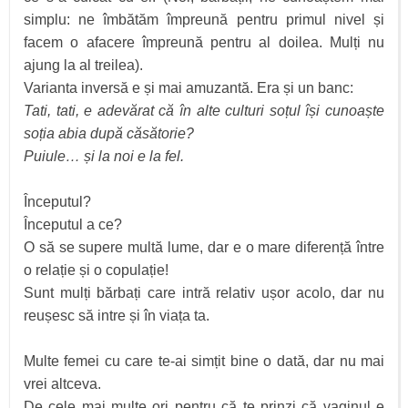
simplu: ne îmbătăm împreună pentru primul nivel și
facem o afacere împreună pentru al doilea. Mulți nu
ajung la al treilea).
Varianta inversă e și mai amuzantă. Era și un banc:
Tati, tati, e adevărat că în alte culturi soțul își cunoaște
soția abia după căsătorie?
Puiule… și la noi e la fel.
Începutul?
Începutul a ce?
O să se supere multă lume, dar e o mare diferență între
o relație și o copulație!
Sunt mulți bărbați care intră relativ ușor acolo, dar nu
reușesc să intre și în viața ta.
Multe femei cu care te-ai simțit bine o dată, dar nu mai
vrei altceva.
De cele mai multe ori pentru că te prinzi că vaginul e