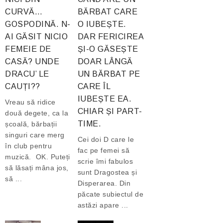
CURVĂ…
BĂRBAT CARE
GOSPODINĂ. N-
O IUBEȘTE.
AI GĂSIT NICIO
DAR FERICIREA
FEMEIE DE
ȘI-O GĂSEȘTE
CASĂ? UNDE
DOAR LÂNGĂ
DRACU’ LE
UN BĂRBAT PE
CAUȚI??
CARE ÎL
IUBEȘTE EA.
Vreau să ridice
CHIAR ȘI PART-
două degete, ca la
TIME.
școală, bărbații
singuri care merg
Cei doi D care le
în club pentru
fac pe femei să
muzică. OK. Puteți
scrie îmi fabulos
să lăsați mâna jos,
sunt Dragostea și
să ...
Disperarea. Din
păcate subiectul de
astăzi apare ...