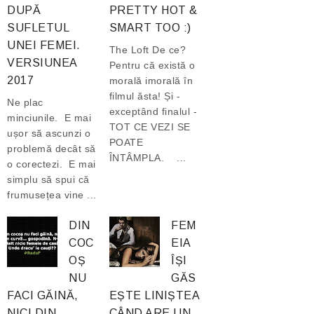
DUPĂ
PRETTY HOT &
SUFLETUL
SMART TOO :)
UNEI FEMEI.
The Loft De ce?
VERSIUNEA
Pentru că există o
2017
morală imorală în
filmul ăsta! Și -
Ne plac
exceptând finalul -
minciunile. E mai
TOT CE VEZI SE
ușor să ascunzi o
POATE
problemă decât să
ÎNTÂMPLA. ...
o corectezi. E mai
simplu să spui că
frumusețea vine ...
DIN
FEM
COC
EIA
OȘ
ÎȘI
NU
GĂS
FACI GĂINĂ,
EȘTE LINIȘTEA
NICI DIN
CÂND ARE UN