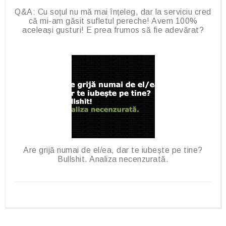
Q&A: Cu soțul nu mă mai înțeleg, dar la serviciu cred
că mi-am găsit sufletul pereche! Avem 100%
aceleași gusturi! E prea frumos să fie adevărat?
Are grijă numai de el/ea, dar te iubește pe tine?
Bullshit. Analiza necenzurată.