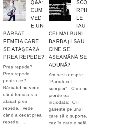
Q&A:
SCO
CUM
RPII
VED
LE
E UN
IAU
BĂRBAT
CEI MAI BUNI
FEMEIA CARE
BĂRBAȚI SAU
SE ATAȘEAZĂ
CINE SE
PREA REPEDE?
ASEAMĂNĂ SE
ADUNĂ?
Prea repede?
Prea repede
Am scris despre
pentru ce?
“Paradoxul
Bărbatul nu vede
scorpiei”. Cum nu
când femeia s-a
pierde ea
atașat prea
niciodată: Ori
repede. Vede
găsește pe unul
când a cedat prea
care să o suporte,
repede. ...
caz în care e șefă
...