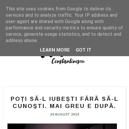
This site uses cookies from Google to deliver its
services and to analyze traffic. Your IP address and
user-agent are shared with Google along with
performance and security metrics to ensure quality of
service, generate usage statistics, and to detect and
address abuse.
LEARN MORE
GOT IT
POȚI SĂ-L IUBEȘTI FĂRĂ SĂ-L
CUNOȘTI. MAI GREU E DUPĂ.
24 AUGUST 2014