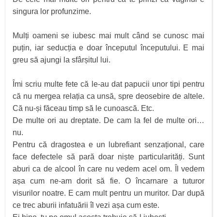
singura lor profunzime.
Mulți oameni se iubesc mai mult când se cunosc mai
puțin, iar seducția e doar începutul începutului. E mai
greu să ajungi la sfârșitul lui.
Îmi scriu multe fete că le-au dat papucii unor tipi pentru
că nu mergea relația ca unsă, spre deosebire de altele.
Că nu-și făceau timp să le cunoască. Etc.
De multe ori au dreptate. De cam la fel de multe ori…
nu.
Pentru că dragostea e un lubrefiant senzațional, care
face defectele să pară doar niște particularități. Sunt
aburi ca de alcool în care nu vedem acel om. Îl vedem
așa cum ne-am dorit să fie. O încarnare a tuturor
visurilor noatre. E cam mult pentru un muritor. Dar după
ce trec aburii infatuării îl vezi așa cum este.