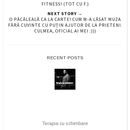
n
n
FITNESS! (TOT CU F.)
F
G
NEXT STORY →
a
o
O PĂCĂLEALĂ CA LA CARTE! CUM M-A LĂSAT MUZA
c
o
FĂRĂ CUVINTE CU PUȚIN AJUTOR DE LA PRIETENI.
e
g
CULMEA, OFICIAL AI MEI :)))
b
l
o
e
o
P
RECENT POSTS
k
l
u
s
Terapia cu schimbare