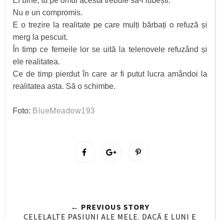
Ei bine, tu pe omul acesta trebuie să-l iubești.
Nu e un compromis.
E o trezire la realitate pe care mulți bărbați o refuză și
merg la pescuit.
În timp ce femeile lor se uită la telenovele refuzând și
ele realitatea.
Ce de timp pierdut în care ar fi putut lucra amândoi la
realitatea asta. Să o schimbe.
Foto:
BlueMeadow193
S
S
P
h
h
i
a
a
n
r
r
i
e
e
t
← PREVIOUS STORY
O
O
CELELALTE PASIUNI ALE MELE. DACĂ E LUNI E