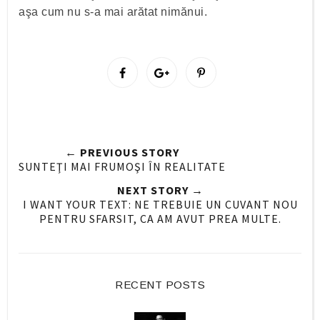
aşa cum nu s-a mai arătat nimănui.
S
S
P
h
h
i
a
a
n
r
r
i
e
e
t
← PREVIOUS STORY
O
O
SUNTEŢI MAI FRUMOŞI ÎN REALITATE
n
n
NEXT STORY →
F
G
I WANT YOUR TEXT: NE TREBUIE UN CUVANT NOU
a
o
PENTRU SFARSIT, CA AM AVUT PREA MULTE.
c
o
e
g
b
l
o
e
RECENT POSTS
o
P
k
l