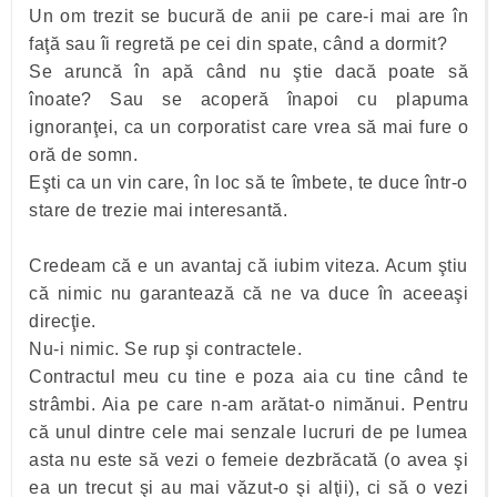
Un om trezit se bucură de anii pe care-i mai are în
faţă sau îi regretă pe cei din spate, când a dormit?
Se aruncă în apă când nu ştie dacă poate să
înoate? Sau se acoperă înapoi cu plapuma
ignoranţei, ca un corporatist care vrea să mai fure o
oră de somn.
Eşti ca un vin care, în loc să te îmbete, te duce într-o
stare de trezie mai interesantă.
Credeam că e un avantaj că iubim viteza. Acum ştiu
că nimic nu garantează că ne va duce în aceeaşi
direcţie.
Nu-i nimic. Se rup şi contractele.
Contractul meu cu tine e poza aia cu tine când te
strâmbi. Aia pe care n-am arătat-o nimănui. Pentru
că unul dintre cele mai senzale lucruri de pe lumea
asta nu este să vezi o femeie dezbrăcată (o avea şi
ea un trecut şi au mai văzut-o şi alţii), ci să o vezi