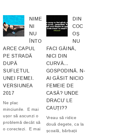
NIME
DIN
NI
COC
NU
OȘ
ÎNTO
NU
ARCE CAPUL
FACI GĂINĂ,
PE STRADĂ
NICI DIN
DUPĂ
CURVĂ…
SUFLETUL
GOSPODINĂ. N-
UNEI FEMEI.
AI GĂSIT NICIO
VERSIUNEA
FEMEIE DE
2017
CASĂ? UNDE
DRACU’ LE
Ne plac
CAUȚI??
minciunile. E mai
ușor să ascunzi o
Vreau să ridice
problemă decât să
două degete, ca la
o corectezi. E mai
școală, bărbații