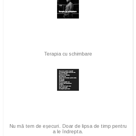
u
s
Terapia cu schimbare
Nu mă tem de eșecuri. Doar de lipsa de timp pentru
a le îndrepta.