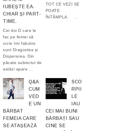
TOT CE VEZI SE
IUBEȘTE EA.
POATE
CHIAR ȘI PART-
ÎNTÂMPLA. ...
TIME.
Cei doi D care le
fac pe femei să
scrie îmi fabulos
sunt Dragostea și
Disperarea. Din
păcate subiectul de
astăzi apare ...
Q&A:
SCO
CUM
RPII
VED
LE
E UN
IAU
BĂRBAT
CEI MAI BUNI
FEMEIA CARE
BĂRBAȚI SAU
SE ATAȘEAZĂ
CINE SE