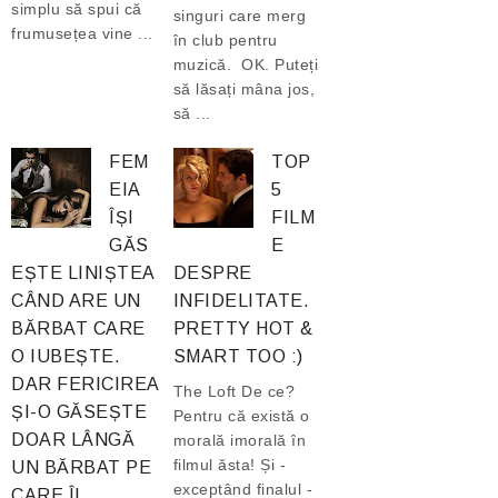
simplu să spui că
singuri care merg
frumusețea vine ...
în club pentru
muzică. OK. Puteți
să lăsați mâna jos,
să ...
FEM
TOP
EIA
5
ÎȘI
FILM
GĂS
E
EȘTE LINIȘTEA
DESPRE
CÂND ARE UN
INFIDELITATE.
BĂRBAT CARE
PRETTY HOT &
O IUBEȘTE.
SMART TOO :)
DAR FERICIREA
The Loft De ce?
ȘI-O GĂSEȘTE
Pentru că există o
DOAR LÂNGĂ
morală imorală în
filmul ăsta! Și -
UN BĂRBAT PE
exceptând finalul -
CARE ÎL