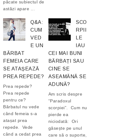
păcate subiectul de
astăzi apare ...
Q&A:
SCO
CUM
RPII
VED
LE
E UN
IAU
BĂRBAT
CEI MAI BUNI
FEMEIA CARE
BĂRBAȚI SAU
SE ATAȘEAZĂ
CINE SE
PREA REPEDE?
ASEAMĂNĂ SE
ADUNĂ?
Prea repede?
Prea repede
Am scris despre
pentru ce?
“Paradoxul
Bărbatul nu vede
scorpiei”. Cum nu
când femeia s-a
pierde ea
atașat prea
niciodată: Ori
repede. Vede
găsește pe unul
când a cedat prea
care să o suporte,