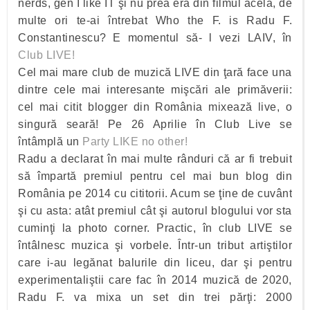
nerds, gen I like IT şi nu prea era din filmul acela, de
multe ori te-ai întrebat Who the F. is Radu F.
Constantinescu? E momentul să- l vezi LAIV, în
Club LIVE!
Cel mai mare club de muzică LIVE din ţară face una
dintre cele mai interesante mişcări ale primăverii:
cel mai citit blogger din România mixează live, o
singură seară! Pe 26 Aprilie în Club Live se
întâmplă un
Party LIKE no other!
Radu a declarat în mai multe rânduri că ar fi trebuit
să împartă premiul pentru cel mai bun blog din
România pe 2014 cu cititorii. Acum se ţine de cuvânt
şi cu asta: atât premiul cât şi autorul blogului vor sta
cuminţi la photo corner. Practic, în club LIVE se
întâlnesc muzica şi vorbele. Într-un tribut artiştilor
care i-au legănat balurile din liceu, dar şi pentru
experimentaliştii care fac în 2014 muzică de 2020,
Radu F. va mixa un set din trei părţi: 2000