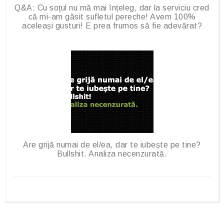
Q&A: Cu soțul nu mă mai înțeleg, dar la serviciu cred
că mi-am găsit sufletul pereche! Avem 100%
aceleași gusturi! E prea frumos să fie adevărat?
Are grijă numai de el/ea, dar te iubește pe tine?
Bullshit. Analiza necenzurată.