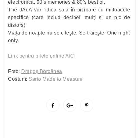
electronica, 90’s memories & 80’s best of.
The dAdA vor ridica sala în picioare cu mijloacele
specifice (care includ decibeli mulţi şi un pic de
distors)
Viaţa de noapte nu se citeşte. Se trăieşte. One night
only.
Link pentru bilete online AICI
Foto:
Dragoș Borcănea
Costum:
Sarto Made to Measure
S
S
P
h
h
i
a
a
n
r
r
i
e
e
t