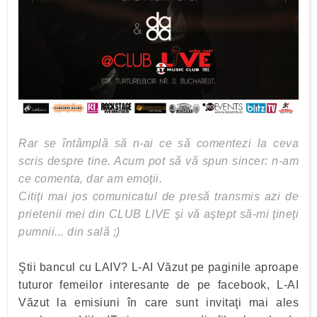
Rar se întâmplă să n-ai ce să comentezi la ceva
scris despre tine. Acum pot să vă spun sincer: n-am
ce comenta, dar am emoţii.
Citiţi mai jos comunicatul de presă transmis azi de
prietenii mei din CLUB LIVE şi vă aştept să-mi ţineţi
pumnii... din sală ;)
Ştii bancul cu LAIV? L-AI Văzut pe paginile aproape
tuturor femeilor interesante de pe facebook, L-AI
Văzut la emisiuni în care sunt invitaţi mai ales