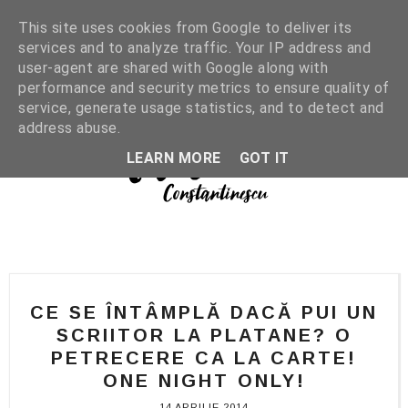
This site uses cookies from Google to deliver its
services and to analyze traffic. Your IP address and
user-agent are shared with Google along with
performance and security metrics to ensure quality of
service, generate usage statistics, and to detect and
address abuse.
LEARN MORE
GOT IT
CE SE ÎNTÂMPLĂ DACĂ PUI UN
SCRIITOR LA PLATANE? O
PETRECERE CA LA CARTE!
ONE NIGHT ONLY!
14 APRILIE 2014