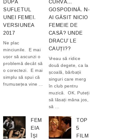
DUPĂ
CURVĂ…
SUFLETUL
GOSPODINĂ. N-
UNEI FEMEI.
AI GĂSIT NICIO
VERSIUNEA
FEMEIE DE
2017
CASĂ? UNDE
DRACU’ LE
Ne plac
CAUȚI??
minciunile. E mai
ușor să ascunzi o
Vreau să ridice
problemă decât să
două degete, ca la
o corectezi. E mai
școală, bărbații
simplu să spui că
singuri care merg
frumusețea vine ...
în club pentru
muzică. OK. Puteți
să lăsați mâna jos,
să ...
FEM
TOP
EIA
5
ÎȘI
FILM