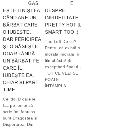
GĂS
E
EȘTE LINIȘTEA
DESPRE
CÂND ARE UN
INFIDELITATE.
BĂRBAT CARE
PRETTY HOT &
O IUBEȘTE.
SMART TOO :)
DAR FERICIREA
The Loft De ce?
ȘI-O GĂSEȘTE
Pentru că există o
DOAR LÂNGĂ
morală imorală în
filmul ăsta! Și -
UN BĂRBAT PE
exceptând finalul -
CARE ÎL
TOT CE VEZI SE
IUBEȘTE EA.
POATE
CHIAR ȘI PART-
ÎNTÂMPLA. ...
TIME.
Cei doi D care le
fac pe femei să
scrie îmi fabulos
sunt Dragostea și
Disperarea. Din