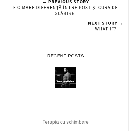
← PREVIOUS STORY
O
O
E O MARE DIFERENŢĂ ÎNTRE POST ŞI CURA DE
n
n
SLĂBIRE.
F
G
NEXT STORY →
a
o
WHAT IF?
c
o
e
g
b
l
o
e
RECENT POSTS
o
P
k
l
u
s
Terapia cu schimbare