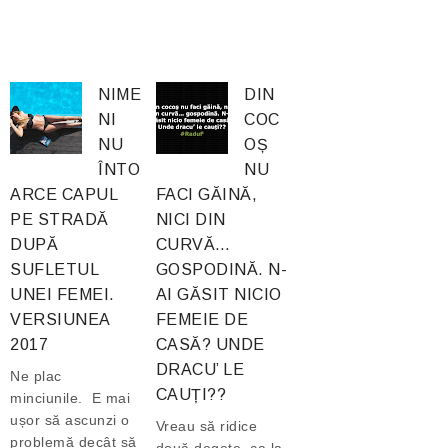
NIME
DIN
NI
COC
NU
OȘ
ÎNTO
NU
ARCE CAPUL
FACI GĂINĂ,
PE STRADĂ
NICI DIN
DUPĂ
CURVĂ…
SUFLETUL
GOSPODINĂ. N-
UNEI FEMEI.
AI GĂSIT NICIO
VERSIUNEA
FEMEIE DE
2017
CASĂ? UNDE
DRACU’ LE
Ne plac
CAUȚI??
minciunile. E mai
ușor să ascunzi o
Vreau să ridice
problemă decât să