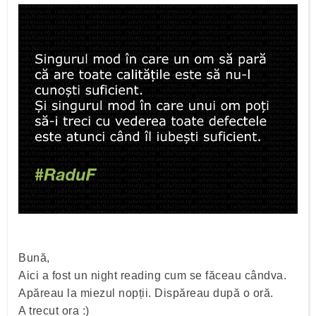
Bună,
Aici a fost un night reading cum se făceau cândva.
Apăreau la miezul nopții. Dispăreau după o oră.
A trecut ora :)