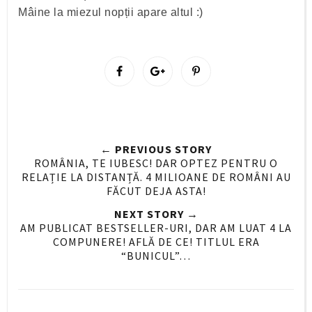
Mâine la miezul nopții apare altul :)
S
S
P
h
h
i
a
a
n
r
r
i
e
e
t
← PREVIOUS STORY
O
O
ROMÂNIA, TE IUBESC! DAR OPTEZ PENTRU O
n
n
RELAȚIE LA DISTANȚĂ. 4 MILIOANE DE ROMÂNI AU
F
G
FĂCUT DEJA ASTA!
a
o
NEXT STORY →
c
o
AM PUBLICAT BESTSELLER-URI, DAR AM LUAT 4 LA
e
g
COMPUNERE! AFLĂ DE CE! TITLUL ERA
“BUNICUL”…
b
l
o
e
o
P
k
l