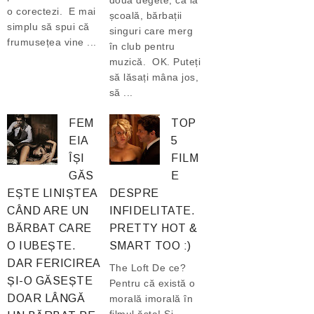
două degete, ca la
o corectezi. E mai
școală, bărbații
simplu să spui că
singuri care merg
frumusețea vine ...
în club pentru
muzică. OK. Puteți
să lăsați mâna jos,
să ...
FEM
TOP
EIA
5
ÎȘI
FILM
GĂS
E
EȘTE LINIȘTEA
DESPRE
CÂND ARE UN
INFIDELITATE.
BĂRBAT CARE
PRETTY HOT &
O IUBEȘTE.
SMART TOO :)
DAR FERICIREA
The Loft De ce?
ȘI-O GĂSEȘTE
Pentru că există o
DOAR LÂNGĂ
morală imorală în