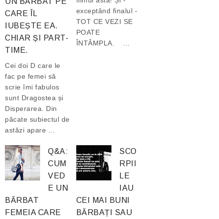
filmul ăsta! Și -
UN BĂRBAT PE
exceptând finalul -
CARE ÎL
TOT CE VEZI SE
IUBEȘTE EA.
POATE
CHIAR ȘI PART-
ÎNTÂMPLA. ...
TIME.
Cei doi D care le
fac pe femei să
scrie îmi fabulos
sunt Dragostea și
Disperarea. Din
păcate subiectul de
astăzi apare ...
Q&A:
SCO
CUM
RPII
VED
LE
E UN
IAU
BĂRBAT
CEI MAI BUNI
FEMEIA CARE
BĂRBAȚI SAU