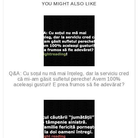
YOU MIGHT ALSO LIKE
u
s
Q&A: Cu soțul nu mă mai înțeleg, dar la serviciu cred
că mi-am găsit sufletul pereche! Avem 100%
aceleași gusturi! E prea frumos să fie adevărat?