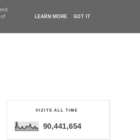
 and
 of
LEARN MORE
GOT IT
VIZITE ALL TIME
90,441,654