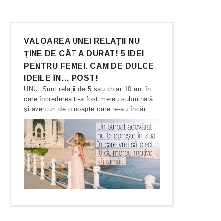
VALOAREA UNEI RELAȚII NU
ȚINE DE CÂT A DURAT! 5 IDEI
PENTRU FEMEI. CAM DE DULCE
IDEILE ÎN… POST!
UNU. Sunt relații de 5 sau chiar 10 ani în
care încrederea ți-a fost mereu subminată
și aventuri de o noapte care te-au încăr...