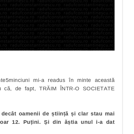
inte5minciuni mi-a readus în minte această
ru că, de fapt, TRĂIM ÎNTR-O SOCIETATE
 decât oamenii de știință și clar stau mai
oar 12. Puțini. Și din ăștia unul i-a dat