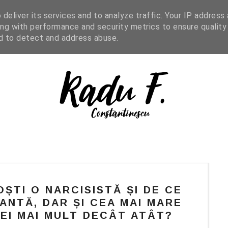
IGHT READING
ENGLISH
SHOP
deliver its services and to analyze traffic. Your IP address
ng with performance and security metrics to ensure quality
nd to detect and address abuse.
ȘTI O NARCISISTĂ ȘI DE CE
ANTĂ, DAR ȘI CEA MAI MARE
EI MAI MULT DECÂT ATÂT?