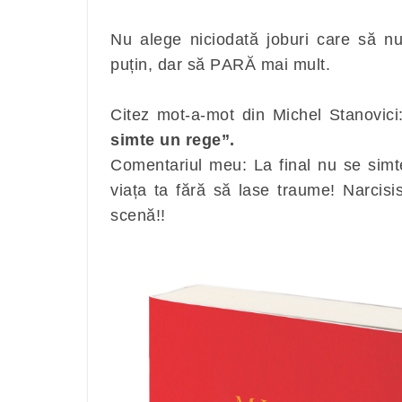
Nu alege niciodată joburi care să n
puțin, dar să PARĂ mai mult.
Citez mot-a-mot din Michel Stanovic
simte un rege”.
Comentariul meu: La final nu se simte
viața ta fără să lase traume! Narcisis
scenă!!