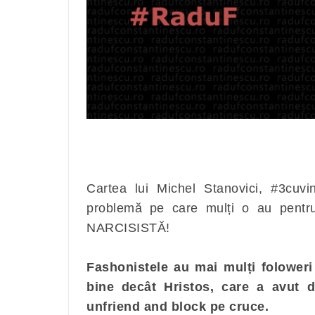
Cartea lui Michel Stanovici, #3cuv
problemă pe care mulți o au pent
NARCISISTĂ!
Fashonistele au mai mulți foloweri
bine decât Hristos, care a avut d
unfriend and block pe cruce.