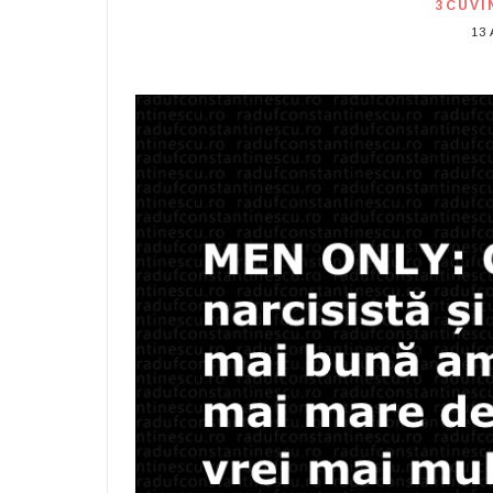
3CUVI
13 