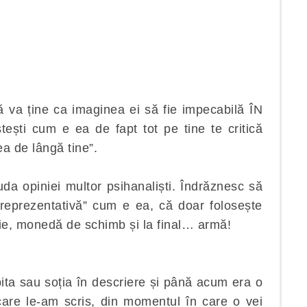
ă va ține ca imaginea ei să fie impecabilă ÎN
ști cum e ea de fapt tot pe tine te critică
ea de lângă tine”.
uda opiniei multor psihanaliști. Îndrăznesc să
ereprezentativă” cum e ea, că doar folosește
ie, monedă de schimb și la final… armă!
bita sau soția în descriere și până acum era o
care le-am scris, din momentul în care o vei