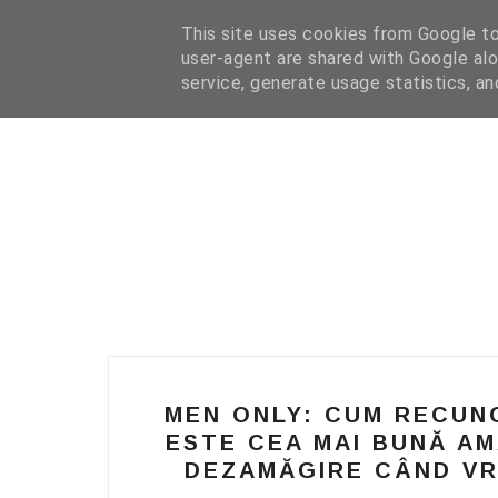
HOME
I WANT YOUR TEXT
COFFEE READING
N
This site uses cookies from Google to 
user-agent are shared with Google alo
service, generate usage statistics, a
MEN ONLY: CUM RECUNO
ESTE CEA MAI BUNĂ AM
DEZAMĂGIRE CÂND VR