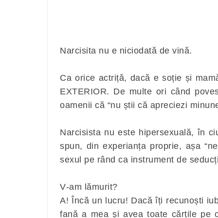
Narcisita nu e niciodată de vină.
Ca orice actriță, dacă e soție și mam
EXTERIOR. De multe ori când poveste
oamenii că “nu știi că apreciezi minun
Narcisista nu este hipersexuală, în ci
spun, din experianța proprie, așa “n
sexul pe rând ca instrument de seducț
V-am lămurit?
A! Încă un lucru! Dacă îți recunoști iu
fană a mea și avea toate cărțile pe 