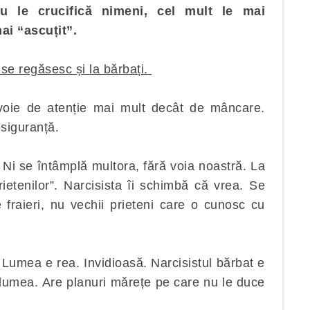
u le crucifică nimeni, cel mult le mai
i “ascuțit”.
se regăsesc și la bărbați.
voie de atenție mai mult decât de mâncare.
siguranță.
 Ni se întâmplă multora, fără voia noastră. La
rietenilor”. Narcisista îi schimbă că vrea. Se
fraieri, nu vechii prieteni care o cunosc cu
Lumea e rea. Invidioasă. Narcisistul bărbat e
lumea. Are planuri mărețe pe care nu le duce