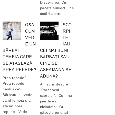
Disperarea. Din
păcate subiectul de
astăzi apare ...
Q&A:
SCO
CUM
RPII
VED
LE
E UN
IAU
BĂRBAT
CEI MAI BUNI
FEMEIA CARE
BĂRBAȚI SAU
SE ATAȘEAZĂ
CINE SE
PREA REPEDE?
ASEAMĂNĂ SE
ADUNĂ?
Prea repede?
Prea repede
Am scris despre
pentru ce?
“Paradoxul
Bărbatul nu vede
scorpiei”. Cum nu
când femeia s-a
pierde ea
atașat prea
niciodată: Ori
repede. Vede
găsește pe unul