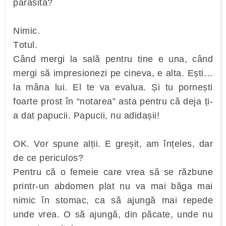
părăsită?
Nimic.
Totul.
Când mergi la sală pentru tine e una, când
mergi să impresionezi pe cineva, e alta. Ești…
la mâna lui. El te va evalua. Și tu pornești
foarte prost în “notarea” asta pentru că deja ți-
a dat papucii. Papucii, nu adidașii!
OK. Vor spune alții. E greșit, am înțeles, dar
de ce periculos?
Pentru că o femeie care vrea să se răzbune
printr-un abdomen plat nu va mai băga mai
nimic în stomac, ca să ajungă mai repede
unde vrea. O să ajungă, din păcate, unde nu