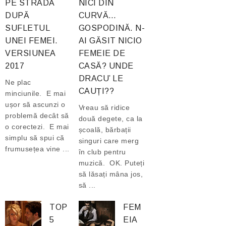
PE STRADĂ
NICI DIN
DUPĂ
CURVĂ…
SUFLETUL
GOSPODINĂ. N-
UNEI FEMEI.
AI GĂSIT NICIO
VERSIUNEA
FEMEIE DE
2017
CASĂ? UNDE
DRACU’ LE
Ne plac
CAUȚI??
minciunile. E mai
ușor să ascunzi o
Vreau să ridice
problemă decât să
două degete, ca la
o corectezi. E mai
școală, bărbații
simplu să spui că
singuri care merg
frumusețea vine ...
în club pentru
muzică. OK. Puteți
să lăsați mâna jos,
să ...
TOP
FEM
5
EIA