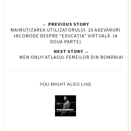
a
a
n
r
r
i
e
e
t
← PREVIOUS STORY
O
O
MAIMUȚIZAREA UTILIZATORULUI. 10 ADEVĂRURI
n
n
INCOMODE DESPRE “EDUCAȚIA” VIRTUALĂ. (A
F
G
DOUA PARTE)
a
o
NEXT STORY →
c
o
MEN ONLY! ATLASUL FEMEILOR DIN ROMÂNIA!
e
g
b
l
o
e
o
P
YOU MIGHT ALSO LIKE
k
l
u
s