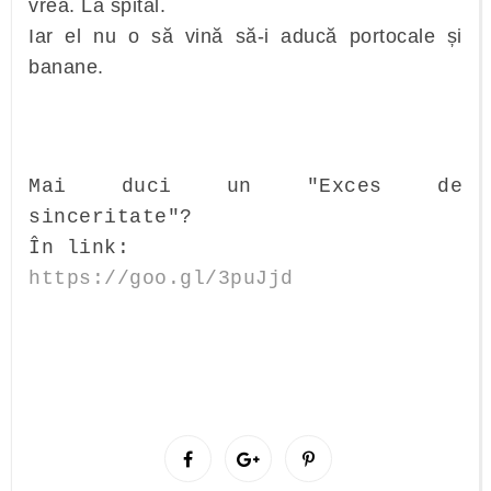
vrea. La spital.
Iar el nu o să vină să-i aducă portocale și
banane.
Mai duci un "Exces de
sinceritate"?
În link:
https://goo.gl/3puJjd
S
S
P
h
h
i