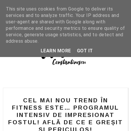
This site uses cookies from Google to deliver its
services and to analyze traffic. Your IP address and
user-agent are shared with Google along with
performance and security metrics to ensure quality of
service, generate usage statistics, and to detect and
address abuse.
LEARN MORE
GOT IT
CEL MAI NOU TREND ÎN
FITNESS ESTE… PROGRAMUL
INTENSIV DE IMPRESIONAT
FOSTUL! AFLĂ DE CE E GREȘIT
ȘI PERICULOS!