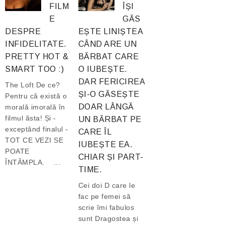
FILM
ÎȘI
E
GĂS
DESPRE
EȘTE LINIȘTEA
INFIDELITATE.
CÂND ARE UN
PRETTY HOT &
BĂRBAT CARE
SMART TOO :)
O IUBEȘTE.
DAR FERICIREA
The Loft De ce?
ȘI-O GĂSEȘTE
Pentru că există o
DOAR LÂNGĂ
morală imorală în
filmul ăsta! Și -
UN BĂRBAT PE
exceptând finalul -
CARE ÎL
TOT CE VEZI SE
IUBEȘTE EA.
POATE
CHIAR ȘI PART-
ÎNTÂMPLA. ...
TIME.
Cei doi D care le
fac pe femei să
scrie îmi fabulos
sunt Dragostea și