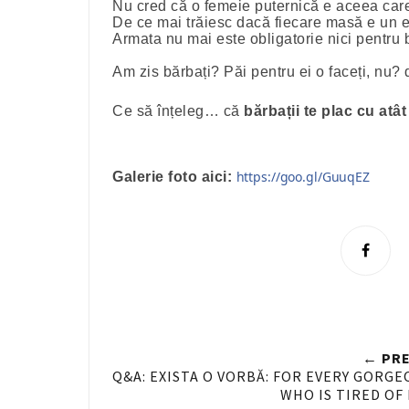
Nu cred că o femeie puternică e aceea care
De ce mai trăiesc dacă fiecare masă e un e
Armata nu mai este obligatorie nici pentru 
Am zis bărbați? Păi pentru ei o faceți, nu? 
Ce să înțeleg… că
bărbații te plac cu atât
https://goo.gl/GuuqEZ
Galerie foto aici:
S
h
a
r
e
← PRE
n
Q&A: EXISTA O VORBĂ: FOR EVERY GORG
WHO IS TIRED OF 
F