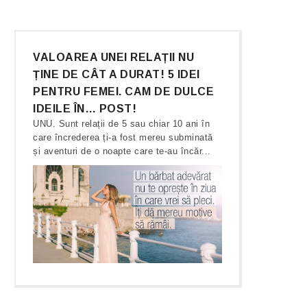
VALOAREA UNEI RELAȚII NU
ȚINE DE CÂT A DURAT! 5 IDEI
PENTRU FEMEI. CAM DE DULCE
IDEILE ÎN… POST!
UNU. Sunt relații de 5 sau chiar 10 ani în
care încrederea ți-a fost mereu subminată
și aventuri de o noapte care te-au încăr...