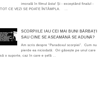
imorală în filmul ăsta! Și - exceptând finalul -
TOT CE VEZI SE POATE ÎNTÂMPLA. ...
SCORPIILE IAU CEI MAI BUNI BĂRBAȚI
SAU CINE SE ASEAMĂNĂ SE ADUNĂ?
Am scris despre “Paradoxul scorpiei”. Cum nu
pierde ea niciodată: Ori găsește pe unul care
să o suporte, caz în care e șefă ...