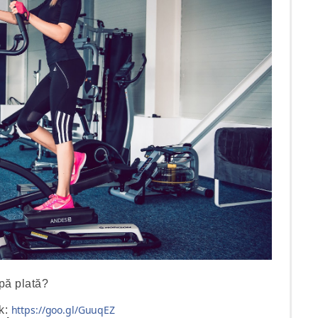
pă plată?
.
https://goo.gl/GuuqEZ
nk: