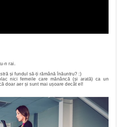
tu-n rai.
stră și fundul să-ți rămână înăuntru? :)
plac nici femeile care mănâncă (și arată) ca un
ă doar aer și sunt mai ușoare decât el!