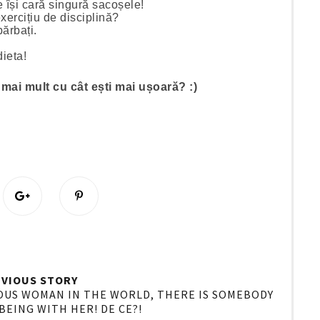
 își cară singură sacoșele!
xercițiu de disciplină?
bărbați.
dieta!
 mai mult cu cât ești mai ușoară? :)
S
P
h
i
a
n
r
i
e
t
O
O
VIOUS STORY
n
EOUS WOMAN IN THE WORLD, THERE IS SOMEBODY
BEING WITH HER! DE CE?!
G