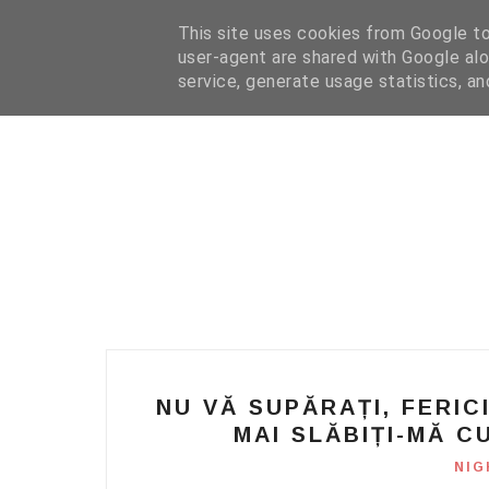
HOME
I WANT YOUR TEXT
COFFEE READING
N
This site uses cookies from Google to 
user-agent are shared with Google alo
service, generate usage statistics, a
NU VĂ SUPĂRAȚI, FERIC
MAI SLĂBIȚI-MĂ C
NIG