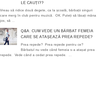
LE CAUȚI??
Vreau să ridice două degete, ca la școală, bărbații singuri
care merg în club pentru muzică. OK. Puteți să lăsați mâna
jos, să ...
Q&A: CUM VEDE UN BĂRBAT FEMEIA
CARE SE ATAȘEAZĂ PREA REPEDE?
Prea repede? Prea repede pentru ce?
Bărbatul nu vede când femeia s-a atașat prea
repede. Vede când a cedat prea repede. ...