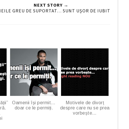
o
NEXT STORY →
o
MEILE GREU DE SUPORTAT… SUNT UȘOR DE IUBIT
g
l
e
P
l
u
s
ății”
Oamenii își permit…
Motivele de divorț
ră.
doar ce le permiți.
despre care nu se prea
ă
vorbește…
oi