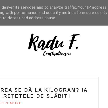
IGHT READING
ENGLISH
SHOP
deliver its services and to analyze traffic. Your IP address
ng with performance and security metrics to ensure quality
nd to detect and address abuse.
IREA SE DĂ LA KILOGRAM? IA
U REȚETELE DE SLĂBIT!
HTREADING