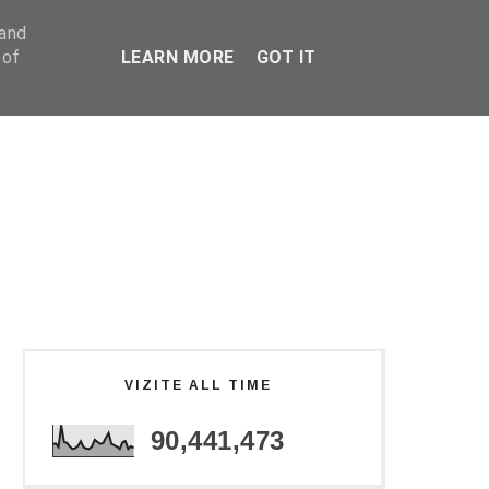
 and
 of
LEARN MORE
GOT IT
VIZITE ALL TIME
90,441,473