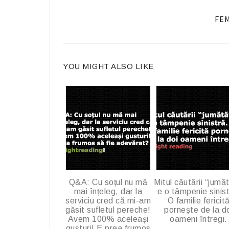
a
c
FE
e
b
o
YOU MIGHT ALSO LIKE
o
k
Q&A: Cu soțul nu mă
Mitul căutării “jumăt
mai înțeleg, dar la
e o tâmpenie sinist
serviciu cred că mi-am
O familie fericit
găsit sufletul pereche!
pornește de la d
Avem 100% aceleași
oameni întregi.
gusturi! E prea frumos