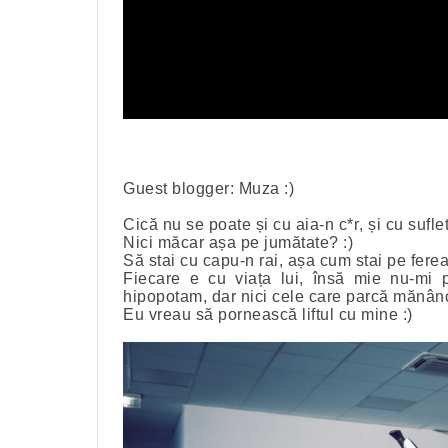
Guest blogger: Muza :)
Cică nu se poate și cu aia-n c*r, și cu sufle
Nici măcar așa pe jumătate? :)
Să stai cu capu-n rai, așa cum stai pe ferea
Fiecare e cu viața lui, însă mie nu-mi 
hipopotam, dar nici cele care parcă mănânc
Eu vreau să pornească liftul cu mine :)