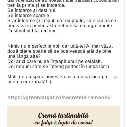
dar vine atât de frumoasă încât bărbatul coboară din
tren la prima și se întoarce.
Se întoarce și destinul.
Se întoarce soarele.
S-ar întoarce și timpul, dar nu poate, că e curios ce
urmează și pentru asta trebuie să meargă înainte.
Destinul ni-l facem noi.
Nimic nu e perfect la noi, dar uită-te! Ai mai văzut
două pietre sparte să se potrivească atât de bine
una lângă alta?
Doi arici care nu se înțeapă unul pe celălalt.
Doi nebuni care se înțeleg perfect în limba lor :)
Mulți ne-au spus: povestea asta n-o să meargă… și
uite-o cum zboară! :)
https://greensugar.ro/secretele-ramonei/