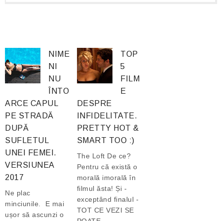
NIME
TOP
NI
5
NU
FILM
ÎNTO
E
ARCE CAPUL
DESPRE
PE STRADĂ
INFIDELITATE.
DUPĂ
PRETTY HOT &
SUFLETUL
SMART TOO :)
UNEI FEMEI.
The Loft De ce?
VERSIUNEA
Pentru că există o
2017
morală imorală în
filmul ăsta! Și -
Ne plac
exceptând finalul -
minciunile. E mai
TOT CE VEZI SE
ușor să ascunzi o