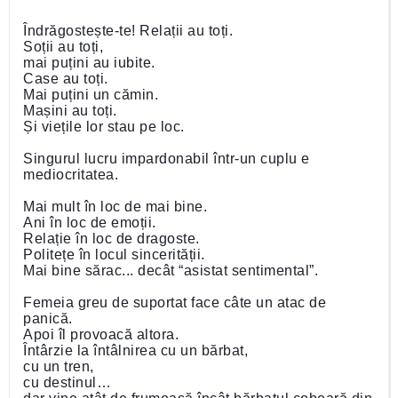
Îndrăgostește-te! Relații au toți.
Soții au toți,
mai puțini au iubite.
Case au toți.
Mai puțini un cămin.
Mașini au toți.
Și viețile lor stau pe loc.
Singurul lucru impardonabil într-un cuplu e
mediocritatea.
Mai mult în loc de mai bine.
Ani în loc de emoții.
Relație în loc de dragoste.
Politețe în locul sincerității.
Mai bine sărac... decât “asistat sentimental”.
Femeia greu de suportat face câte un atac de
panică.
Apoi îl provoacă altora.
Întârzie la întâlnirea cu un bărbat,
cu un tren,
cu destinul…