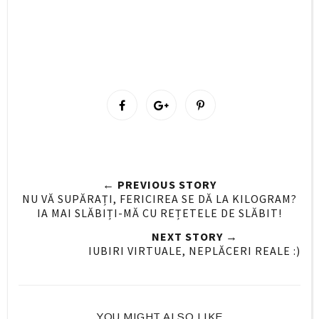
S
S
P
h
h
i
a
a
n
r
r
i
e
e
t
← PREVIOUS STORY
O
O
NU VĂ SUPĂRAȚI, FERICIREA SE DĂ LA KILOGRAM?
n
n
IA MAI SLĂBIȚI-MĂ CU REȚETELE DE SLĂBIT!
F
G
NEXT STORY →
a
o
IUBIRI VIRTUALE, NEPLĂCERI REALE :)
c
o
e
g
b
l
o
e
YOU MIGHT ALSO LIKE