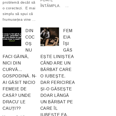
POATE
problemă decât să
ÎNTÂMPLA. ...
o corectezi. E mai
simplu să spui că
frumusețea vine ...
DIN
FEM
COC
EIA
OȘ
ÎȘI
NU
GĂS
FACI GĂINĂ,
EȘTE LINIȘTEA
NICI DIN
CÂND ARE UN
CURVĂ…
BĂRBAT CARE
GOSPODINĂ. N-
O IUBEȘTE.
AI GĂSIT NICIO
DAR FERICIREA
FEMEIE DE
ȘI-O GĂSEȘTE
CASĂ? UNDE
DOAR LÂNGĂ
DRACU’ LE
UN BĂRBAT PE
CAUȚI??
CARE ÎL
IUBEȘTE EA.