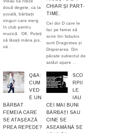
Vreau să ridice
CHIAR ȘI PART-
două degete, ca la
TIME.
școală, bărbații
singuri care merg
Cei doi D care le
în club pentru
fac pe femei să
muzică. OK. Puteți
scrie îmi fabulos
să lăsați mâna jos,
sunt Dragostea și
să ...
Disperarea. Din
păcate subiectul de
astăzi apare ...
Q&A:
SCO
CUM
RPII
VED
LE
E UN
IAU
BĂRBAT
CEI MAI BUNI
FEMEIA CARE
BĂRBAȚI SAU
SE ATAȘEAZĂ
CINE SE
PREA REPEDE?
ASEAMĂNĂ SE