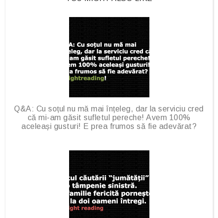
o
P
k
l
u
s
Q&A: Cu soțul nu mă mai înțeleg, dar la serviciu cred
că mi-am găsit sufletul pereche! Avem 100%
aceleași gusturi! E prea frumos să fie adevărat?