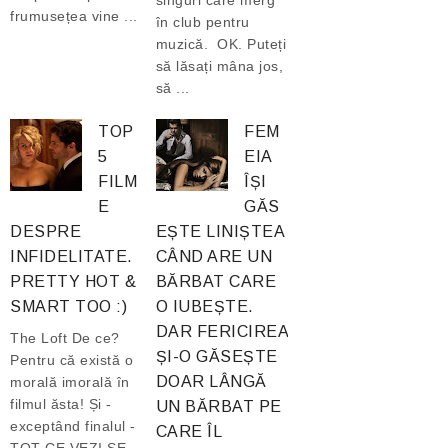
singuri care merg
frumusețea vine ...
în club pentru
muzică. OK. Puteți
să lăsați mâna jos,
să ...
TOP
FEM
5
EIA
FILM
ÎȘI
E
GĂS
DESPRE
EȘTE LINIȘTEA
INFIDELITATE.
CÂND ARE UN
PRETTY HOT &
BĂRBAT CARE
SMART TOO :)
O IUBEȘTE.
DAR FERICIREA
The Loft De ce?
ȘI-O GĂSEȘTE
Pentru că există o
DOAR LÂNGĂ
morală imorală în
filmul ăsta! Și -
UN BĂRBAT PE
exceptând finalul -
CARE ÎL