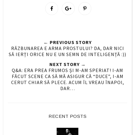
S
S
P
h
h
i
a
a
n
r
r
i
e
e
t
← PREVIOUS STORY
O
O
RĂZBUNAREA E ARMA PROSTULUI? DA, DAR NICI
n
n
SĂ IERȚI ORICE NU E UN SEMN DE INTELIGENȚĂ :))
F
G
NEXT STORY →
a
o
Q&A: ERA PREA FRUMOS ȘI M-AM SPERIAT! I-AM
c
o
FĂCUT SCENE CA SĂ MĂ ASIGUR CĂ “DUCE”, I-AM
e
g
CERUT CHIAR SĂ PLECE. ACUM ÎL VREAU ÎNAPOI,
DAR…
b
l
o
e
o
P
k
l
RECENT POSTS
u
s