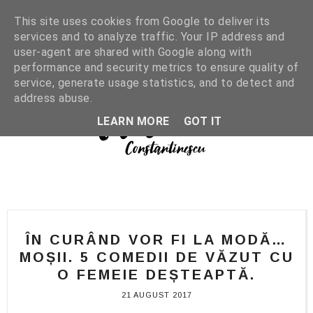
This site uses cookies from Google to deliver its
services and to analyze traffic. Your IP address and
user-agent are shared with Google along with
performance and security metrics to ensure quality of
service, generate usage statistics, and to detect and
address abuse.
LEARN MORE
GOT IT
ÎN CURÂND VOR FI LA MODĂ…
MOȘII. 5 COMEDII DE VĂZUT CU
O FEMEIE DEȘTEAPTĂ.
21 AUGUST 2017