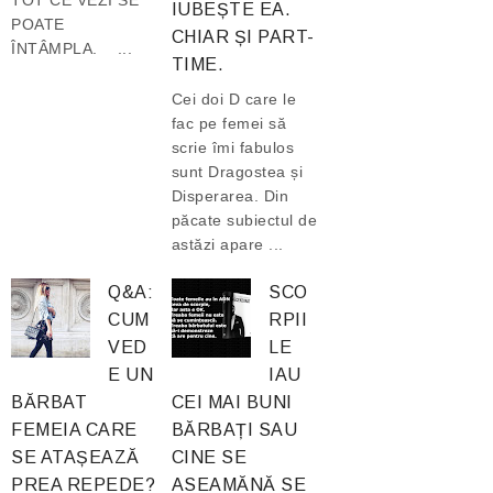
TOT CE VEZI SE
IUBEȘTE EA.
POATE
CHIAR ȘI PART-
ÎNTÂMPLA. ...
TIME.
Cei doi D care le
fac pe femei să
scrie îmi fabulos
sunt Dragostea și
Disperarea. Din
păcate subiectul de
astăzi apare ...
Q&A:
SCO
CUM
RPII
VED
LE
E UN
IAU
BĂRBAT
CEI MAI BUNI
FEMEIA CARE
BĂRBAȚI SAU
SE ATAȘEAZĂ
CINE SE
PREA REPEDE?
ASEAMĂNĂ SE