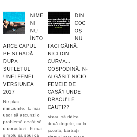
NIME
DIN
NI
COC
NU
OȘ
ÎNTO
NU
ARCE CAPUL
FACI GĂINĂ,
PE STRADĂ
NICI DIN
DUPĂ
CURVĂ…
SUFLETUL
GOSPODINĂ. N-
UNEI FEMEI.
AI GĂSIT NICIO
VERSIUNEA
FEMEIE DE
2017
CASĂ? UNDE
DRACU’ LE
Ne plac
CAUȚI??
minciunile. E mai
ușor să ascunzi o
Vreau să ridice
problemă decât să
două degete, ca la
o corectezi. E mai
școală, bărbații
simplu să spui că