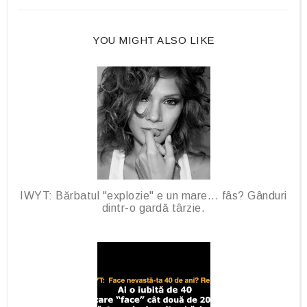
k
l
u
YOU MIGHT ALSO LIKE
s
IWYT: Bărbatul "explozie" e un mare... fâs? Gânduri
dintr-o gardă târzie.