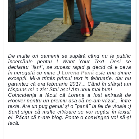
De multe ori oamenii se supără când nu le public
încercările pentru I Want Your Text. Deși se
declarau "fani", se sucesc rapid și decid că e ceva
în neregulă cu mine :)
Lorena Pană
este una dintre
excepții. Mi-a trimis primul text în februarie, dar nu
garantez că era februarie 2017... Când în sfârșit am
răspuns mi-a zis: Stai așa! Am unul mai bun!
Coincidența a făcut că Lorena a fost extrasă de
Hoover pentru un premiu așa că ne-am văzut... între
texte. Are un pug genial și o "pană" la fel de vioaie :)
Sunt sigur că multe cititoare se vor regăsi în textul
ei. Păcat că n-are blog. Poate o convingeți voi să-și
facă.