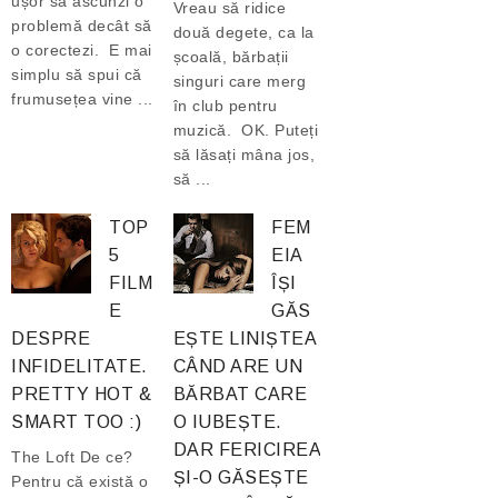
ușor să ascunzi o
Vreau să ridice
problemă decât să
două degete, ca la
o corectezi. E mai
școală, bărbații
simplu să spui că
singuri care merg
frumusețea vine ...
în club pentru
muzică. OK. Puteți
să lăsați mâna jos,
să ...
TOP
FEM
5
EIA
FILM
ÎȘI
E
GĂS
DESPRE
EȘTE LINIȘTEA
INFIDELITATE.
CÂND ARE UN
PRETTY HOT &
BĂRBAT CARE
SMART TOO :)
O IUBEȘTE.
DAR FERICIREA
The Loft De ce?
ȘI-O GĂSEȘTE
Pentru că există o