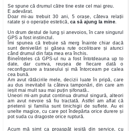
Se spune că drumul către tine este cel mai greu.
E adevărat.
Doar mi-au trebuit 30 ani, 5 orașe, câteva relații
ratate și o operație estetică,
ca să ajung la mine
.
Un drum destul de lung și anevoios, în care singurul
GPS a fost instinctul.
Îmi spunea că trebuie să merg înainte chiar dacă
sunt denivelări și găsea rute ocolitoare și atunci
când drumul din fața mea era închis.
Bineînțeles că GPS-ul nu a fost întotdeauna up to
date, dar cumva, reușea de fiecare dată o
reconfigurare a traseului și mă întorceam pe calea
cea bună.
Am avut rătăcirile mele, decizii luate în pripă, care
au dus inevitabil la câteva tamponări, din care am
ieșit mai mult sau mai puțin șifonată..
Uneori mi-am putut continua drumul singură, alteori
am avut nevoie să fiu tractată. Astfel am aflat că
prietenii și familia sunt tinichigii de suflete. Au ei
unelte magice, cu care pot îndepărta orice durere și
pot suda cu dragoste orice ruptură.
Acum mă simt ca proaspăt ieșită din service, cu