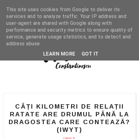
This site uses cookies from Google to deliver its
services and to analyze traffic. Your IP address and
user-agent are shared with Google along with
performance and security metrics to ensure quality of
service, generate usage statistics, and to detect and
address abuse.
LEARN MORE
GOT IT
CÂȚI KILOMETRI DE RELAȚII
RATATE ARE DRUMUL PÂNĂ LA
DRAGOSTEA CARE CONTEAZĂ?
(IWYT)