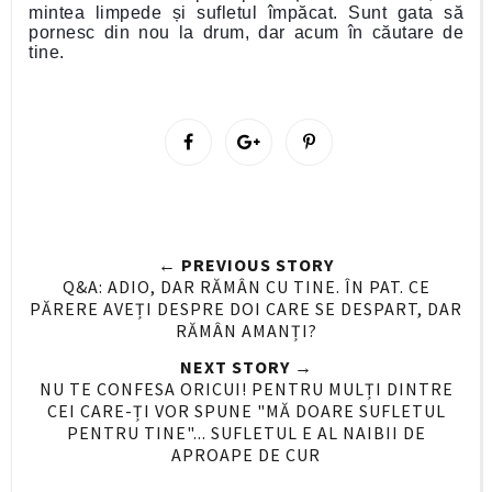
mintea limpede și sufletul împăcat. Sunt gata să
pornesc din nou la drum, dar acum în căutare de
tine.
S
S
P
h
h
i
a
a
n
r
r
i
e
e
t
← PREVIOUS STORY
O
O
Q&A: ADIO, DAR RĂMÂN CU TINE. ÎN PAT. CE
n
n
PĂRERE AVEȚI DESPRE DOI CARE SE DESPART, DAR
F
G
RĂMÂN AMANȚI?
a
o
NEXT STORY →
c
o
NU TE CONFESA ORICUI! PENTRU MULȚI DINTRE
e
g
CEI CARE-ȚI VOR SPUNE "MĂ DOARE SUFLETUL
PENTRU TINE"... SUFLETUL E AL NAIBII DE
b
l
APROAPE DE CUR
o
e
o
P