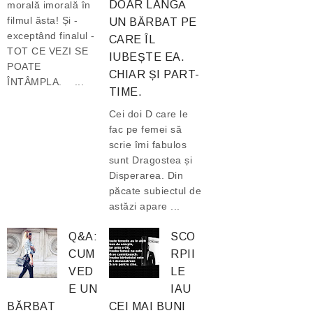
DOAR LÂNGĂ
morală imorală în
filmul ăsta! Și -
UN BĂRBAT PE
exceptând finalul -
CARE ÎL
TOT CE VEZI SE
IUBEȘTE EA.
POATE
CHIAR ȘI PART-
ÎNTÂMPLA. ...
TIME.
Cei doi D care le
fac pe femei să
scrie îmi fabulos
sunt Dragostea și
Disperarea. Din
păcate subiectul de
astăzi apare ...
Q&A:
SCO
CUM
RPII
VED
LE
E UN
IAU
BĂRBAT
CEI MAI BUNI