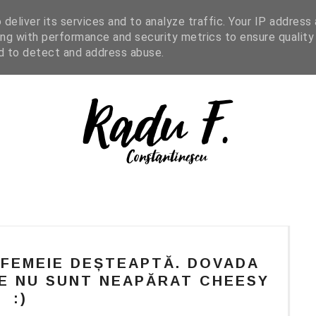
IGHT READING
ENGLISH
SHOP
deliver its services and to analyze traffic. Your IP address
ng with performance and security metrics to ensure quality
nd to detect and address abuse.
 FEMEIE DEȘTEAPTĂ. DOVADA
E NU SUNT NEAPĂRAT CHEESY
:)