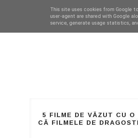
HOME
I WANT YOUR TEXT
COFFEE READING
N
This site uses cookies from Google to 
user-agent are shared with Google alo
service, generate usage statistics, a
5 FILME DE VĂZUT CU O
CĂ FILMELE DE DRAGOST