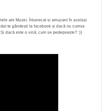
itele ale Muzei. Întunecat și amuzant în același
t dat te gândești la facebook și dacă nu cumva
? Și dacă este o vină, cum se pedepsește? :))