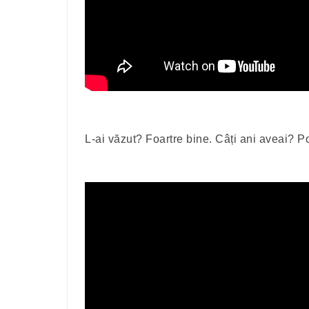
L-ai văzut? Foartre bine. Câți ani aveai? Po