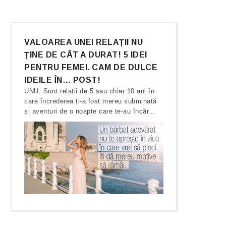
VALOAREA UNEI RELAȚII NU
ȚINE DE CÂT A DURAT! 5 IDEI
PENTRU FEMEI. CAM DE DULCE
IDEILE ÎN… POST!
UNU. Sunt relații de 5 sau chiar 10 ani în
care încrederea ți-a fost mereu subminată
și aventuri de o noapte care te-au încăr...