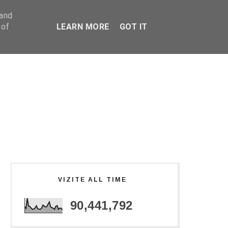
 and
 of
LEARN MORE
GOT IT
VIZITE ALL TIME
90,441,792