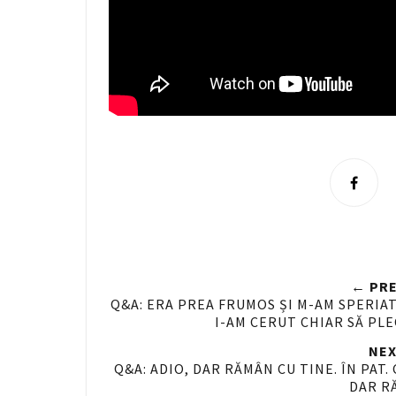
S
h
a
r
e
← PRE
n
Q&A: ERA PREA FRUMOS ȘI M-AM SPERIAT!
I-AM CERUT CHIAR SĂ PLE
F
a
NEX
c
Q&A: ADIO, DAR RĂMÂN CU TINE. ÎN PAT.
DAR R
e