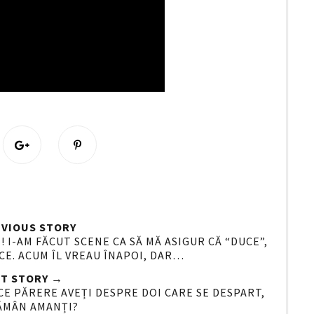
S
P
h
i
a
n
r
i
e
t
O
O
VIOUS STORY
n
 I-AM FĂCUT SCENE CA SĂ MĂ ASIGUR CĂ “DUCE”,
CE. ACUM ÎL VREAU ÎNAPOI, DAR…
G
o
T STORY →
o
 CE PĂRERE AVEȚI DESPRE DOI CARE SE DESPART,
ĂMÂN AMANȚI?
g