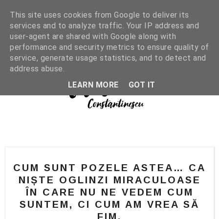
This site uses cookies from Google to deliver its
services and to analyze traffic. Your IP address and
user-agent are shared with Google along with
performance and security metrics to ensure quality of
service, generate usage statistics, and to detect and
address abuse.
LEARN MORE
GOT IT
CUM SUNT POZELE ASTEA… CA
NIȘTE OGLINZI MIRACULOASE
ÎN CARE NU NE VEDEM CUM
SUNTEM, CI CUM AM VREA SĂ
FIM.