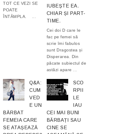
TOT CE VEZI SE
IUBEȘTE EA.
POATE
CHIAR ȘI PART-
ÎNTÂMPLA. ...
TIME.
Cei doi D care le
fac pe femei să
scrie îmi fabulos
sunt Dragostea și
Disperarea. Din
păcate subiectul de
astăzi apare ...
Q&A:
SCO
CUM
RPII
VED
LE
E UN
IAU
BĂRBAT
CEI MAI BUNI
FEMEIA CARE
BĂRBAȚI SAU
SE ATAȘEAZĂ
CINE SE