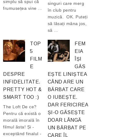
simplu să spui că
singuri care merg
frumusețea vine ...
în club pentru
muzică. OK. Puteți
să lăsați mâna jos,
să ...
TOP
FEM
5
EIA
FILM
ÎȘI
E
GĂS
DESPRE
EȘTE LINIȘTEA
INFIDELITATE.
CÂND ARE UN
PRETTY HOT &
BĂRBAT CARE
SMART TOO :)
O IUBEȘTE.
DAR FERICIREA
The Loft De ce?
ȘI-O GĂSEȘTE
Pentru că există o
DOAR LÂNGĂ
morală imorală în
filmul ăsta! Și -
UN BĂRBAT PE
exceptând finalul -
CARE ÎL