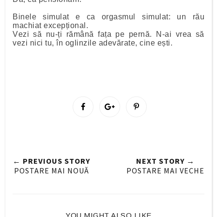
Binele simulat e ca orgasmul simulat: un rău
machiat excepțional.
Vezi să nu-ți rămână fața pe pernă. N-ai vrea să
vezi nici tu, în oglinzile adevărate, cine ești.
S
S
P
h
h
i
a
a
n
r
r
i
e
e
t
← PREVIOUS STORY
NEXT STORY →
O
O
POSTARE MAI NOUĂ
POSTARE MAI VECHE
n
n
F
G
a
o
c
o
YOU MIGHT ALSO LIKE