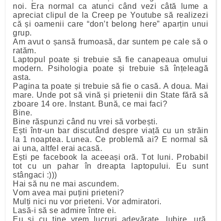
noi. Era normal ca atunci când vezi câtă lume a
apreciat clipul de la Creep pe Youtube să realizezi
că și oamenii care “don’t belong here” aparțin unui
grup.
Am avut o șansă frumoasă, dar suntem pe cale să o
ratăm.
Laptopul poate și trebuie să fie canapeaua omului
modern. Psihologia poate și trebuie să înțeleagă
asta.
Pagina ta poate și trebuie să fie o casă. A doua. Mai
mare. Unde pot să vină și prietenii din State fără să
zboare 14 ore. Instant. Bună, ce mai faci?
Bine.
Bine răspunzi când nu vrei să vorbești.
Ești într-un bar discutând despre viață cu un străin
la 1 noaptea. Lunea. Ce problemă ai? E normal să
ai una, altfel erai acasă.
Ești pe facebook la aceeași oră. Tot luni. Probabil
tot cu un pahar în dreapta laptopului. Eu sunt
stângaci :)))
Hai să nu ne mai ascundem.
Vom avea mai puțini prieteni?
Mulți nici nu vor prieteni. Vor admiratori.
Lasă-i să se admire între ei.
Eu și cu tine vrem lucruri adevărate. Iubire, ură,