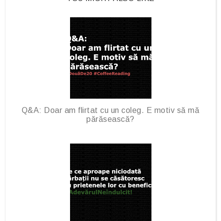
e
g
b
l
o
e
o
P
k
l
u
s
Q&A: Doar am flirtat cu un coleg. E motiv să mă
părăsească?