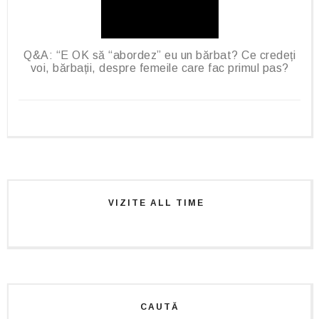
Q&A: “E OK să “abordez” eu un bărbat? Ce credeți
voi, bărbații, despre femeile care fac primul pas?
VIZITE ALL TIME
CAUTĂ