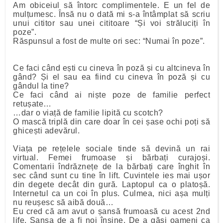
Am obiceiul să întorc complimentele. E un fel de
mulțumesc. Însă nu o dată mi s-a întâmplat să scriu
unui cititor sau unei cititoare “Și voi străluciți în
poze”.
Răspunsul a fost de multe ori sec: “Numai în poze”.
Ce faci când ești cu cineva în poză și cu altcineva în
gând? Și el sau ea fiind cu cineva în poză și cu
gândul la tine?
Ce faci când ai niște poze de familie perfect
retușate…
…dar o viață de familie lipită cu scotch?
O mască triplă din care doar în cei șase ochi poți să
ghicești adevărul.
Viața pe rețelele sociale tinde să devină un rai
virtual. Femei frumoase și bărbați curajoși.
Comentarii îndrăznețe de la bărbați care înghit în
sec când sunt cu tine în lift. Cuvintele ies mai ușor
din degete decât din gură. Laptopul ca o platoșă.
Internetul ca un coi în plus. Culmea, nici așa mulți
nu reușesc să aibă două…
Eu cred că am avut o șansă frumoasă cu acest 2nd
life. Șansa de a fi noi înșine. De a găsi oameni ca