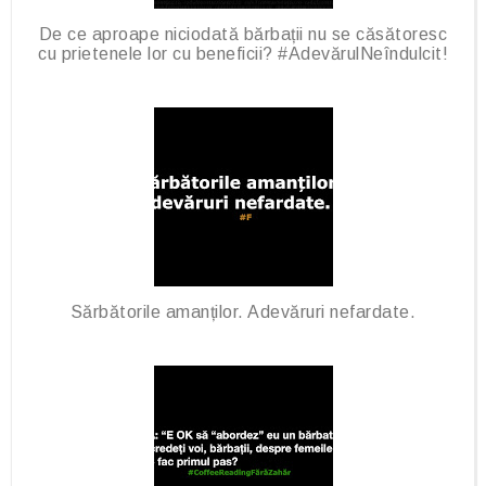
De ce aproape niciodată bărbații nu se căsătoresc
cu prietenele lor cu beneficii? #AdevărulNeîndulcit!
Sărbătorile amanților. Adevăruri nefardate.