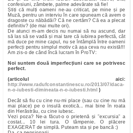
confesiuni, zâmbete, palme adevărate să fie!
Știți că mulți oameni ne-au criticat, pe mine și pe
Muză, pentru un interviu în care spuneam că avem o
dragoste cu năbădăi? Că ne certăm? Că ea a plecat
definitiv? (de mai multe ori).
De atunci m-am decis nu numai să nu ascund, dar
să las să se vadă și mai tare că iubirea perfectă, cât
mă duce pe mine capul, nu se întâmplă între oameni
perfecți pentru simplul motiv că așa ceva nu există!!!
Am zis-o de când încă lucram în ProTV:
Noi suntem două imperfecțiuni care se potrivesc
perfect.
(articolul aici:
http://www.radufconstantinescu.ro/2013/07/daca-
n-o-iubesti-dimineata-n-o-iubesti.html
)
Decât să fiu cu cine nu-mi place (sau cu cine nu mă
mai place) pe o insulă exotică... mai bine în roata
din Herăstrău, cu cine iubesc.
Vezi poza? Ne-a făcut-o o prietenă și "excursia" a
costat... 10 lei tura. O tâmpenie. O plăcere
EXAGERAT de simplă. Puteam sta și pe bancă :)
Da, ca pensionarii.