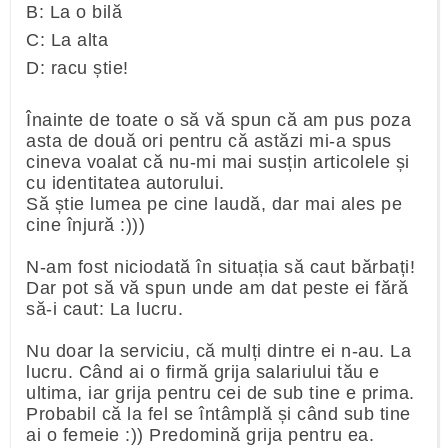
B: La o bilă
C: La alta
D: racu știe!
Înainte de toate o să vă spun că am pus poza
asta de două ori pentru că astăzi mi-a spus
cineva voalat că nu-mi mai susțin articolele și
cu identitatea autorului.
Să știe lumea pe cine laudă, dar mai ales pe
cine înjură :)))
N-am fost niciodată în situația să caut bărbați!
Dar pot să vă spun unde am dat peste ei fără
să-i caut: La lucru.
Nu doar la serviciu, că mulți dintre ei n-au. La
lucru. Când ai o firmă grija salariului tău e
ultima, iar grija pentru cei de sub tine e prima.
Probabil că la fel se întâmplă și când sub tine
ai o femeie :)) Predomină grija pentru ea.