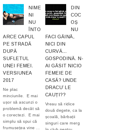
NIME
DIN
NI
COC
NU
OȘ
ÎNTO
NU
ARCE CAPUL
FACI GĂINĂ,
PE STRADĂ
NICI DIN
DUPĂ
CURVĂ…
SUFLETUL
GOSPODINĂ. N-
UNEI FEMEI.
AI GĂSIT NICIO
VERSIUNEA
FEMEIE DE
2017
CASĂ? UNDE
DRACU’ LE
Ne plac
CAUȚI??
minciunile. E mai
ușor să ascunzi o
Vreau să ridice
problemă decât să
două degete, ca la
o corectezi. E mai
școală, bărbații
simplu să spui că
singuri care merg
frumusețea vine ...
în club pentru