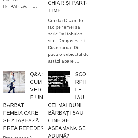
CHIAR ȘI PART-
ÎNTÂMPLA. ...
TIME.
Cei doi D care le
fac pe femei să
scrie îmi fabulos
sunt Dragostea și
Disperarea. Din
păcate subiectul de
astăzi apare ...
Q&A:
SCO
CUM
RPII
VED
LE
E UN
IAU
BĂRBAT
CEI MAI BUNI
FEMEIA CARE
BĂRBAȚI SAU
SE ATAȘEAZĂ
CINE SE
PREA REPEDE?
ASEAMĂNĂ SE
ADUNĂ?