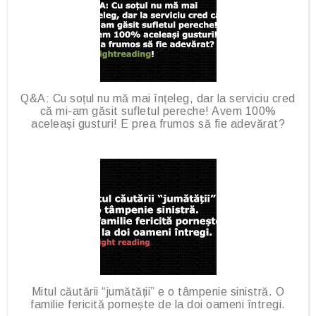
Q&A: Cu soțul nu mă mai înțeleg, dar la serviciu cred
că mi-am găsit sufletul pereche! Avem 100%
aceleași gusturi! E prea frumos să fie adevărat?
Mitul căutării “jumătății” e o tâmpenie sinistră. O
familie fericită pornește de la doi oameni întregi.