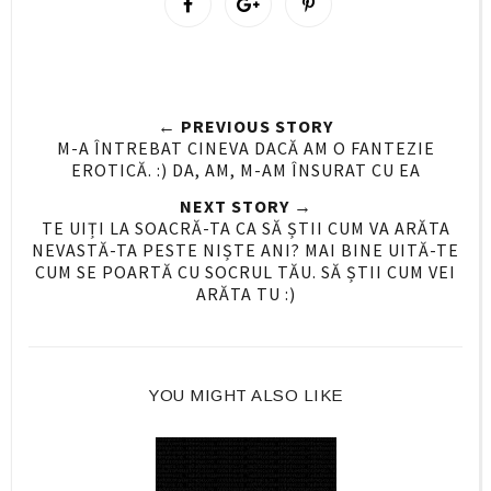
h
h
i
a
a
n
r
r
i
e
e
t
← PREVIOUS STORY
O
O
M-A ÎNTREBAT CINEVA DACĂ AM O FANTEZIE
n
n
EROTICĂ. :) DA, AM, M-AM ÎNSURAT CU EA
F
G
NEXT STORY →
a
o
TE UIȚI LA SOACRĂ-TA CA SĂ ȘTII CUM VA ARĂTA
c
o
NEVASTĂ-TA PESTE NIȘTE ANI? MAI BINE UITĂ-TE
e
g
CUM SE POARTĂ CU SOCRUL TĂU. SĂ ȘTII CUM VEI
ARĂTA TU :)
b
l
o
e
o
P
k
l
YOU MIGHT ALSO LIKE
u
s