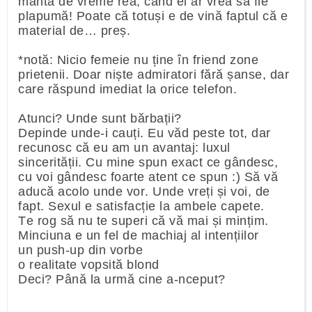
manta de vreme rea, când el ar vrea să fie
plapumă! Poate că totuși e de vină faptul că e
material de… preș.
*notă: Nicio femeie nu ține în friend zone
prietenii. Doar niște admiratori fără șanse, dar
care răspund imediat la orice telefon.
Atunci? Unde sunt bărbații?
Depinde unde-i cauți. Eu văd peste tot, dar
recunosc că eu am un avantaj: luxul
sincerității. Cu mine spun exact ce gândesc,
cu voi gândesc foarte atent ce spun :) Să vă
aducă acolo unde vor. Unde vreți și voi, de
fapt. Sexul e satisfacție la ambele capete.
Te rog să nu te superi că vă mai și mințim.
Minciuna e un fel de machiaj al intențiilor
un push-up din vorbe
o realitate vopsită blond
Deci? Până la urmă cine a-nceput?