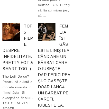
muzică. OK. Puteți
să lăsați mâna jos,
să ...
TOP
FEM
5
EIA
FILM
ÎȘI
E
GĂS
DESPRE
EȘTE LINIȘTEA
INFIDELITATE.
CÂND ARE UN
PRETTY HOT &
BĂRBAT CARE
SMART TOO :)
O IUBEȘTE.
DAR FERICIREA
The Loft De ce?
ȘI-O GĂSEȘTE
Pentru că există o
DOAR LÂNGĂ
morală imorală în
filmul ăsta! Și -
UN BĂRBAT PE
exceptând finalul -
CARE ÎL
TOT CE VEZI SE
IUBEȘTE EA.
POATE