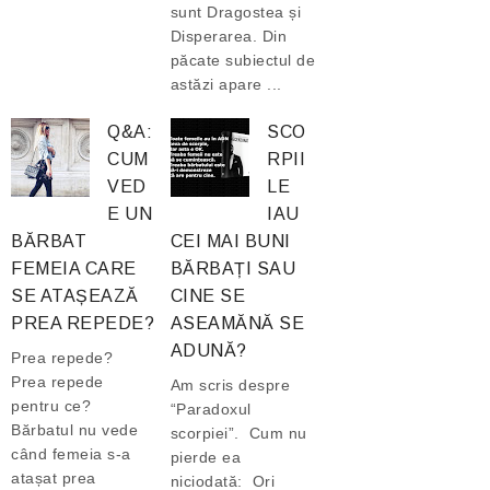
sunt Dragostea și
Disperarea. Din
păcate subiectul de
astăzi apare ...
Q&A:
SCO
CUM
RPII
VED
LE
E UN
IAU
BĂRBAT
CEI MAI BUNI
FEMEIA CARE
BĂRBAȚI SAU
SE ATAȘEAZĂ
CINE SE
PREA REPEDE?
ASEAMĂNĂ SE
ADUNĂ?
Prea repede?
Prea repede
Am scris despre
pentru ce?
“Paradoxul
Bărbatul nu vede
scorpiei”. Cum nu
când femeia s-a
pierde ea
atașat prea
niciodată: Ori