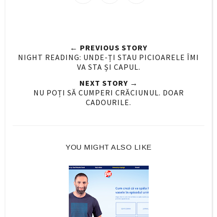
h
h
i
a
a
n
r
r
i
e
e
t
← PREVIOUS STORY
O
O
NIGHT READING: UNDE-ȚI STAU PICIOARELE ÎMI
n
n
VA STA ȘI CAPUL.
F
G
NEXT STORY →
a
o
NU POȚI SĂ CUMPERI CRĂCIUNUL. DOAR
c
o
CADOURILE.
e
g
b
l
o
e
o
P
YOU MIGHT ALSO LIKE
k
l
u
s