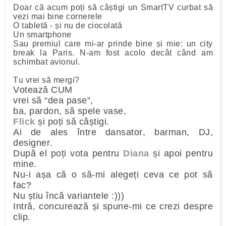
Doar că acum poți să câștigi un SmartTV curbat să
vezi mai bine cornerele
O tabletă - și nu de ciocolată
Un smartphone
Sau premiul care mi-ar prinde bine și mie: un city
break la Paris. N-am fost acolo decât când am
schimbat avionul.
Tu vrei să mergi?
Votează CUM
vrei să “dea pase”,
ba, pardon, să spele vase,
Flick
și poți să câștigi.
Ai de ales între dansator, barman, DJ,
designer.
După el poți vota pentru
Diana
și apoi pentru
mine.
Nu-i așa că o să-mi alegeți ceva ce pot să
fac?
Nu știu încă variantele :)))
Intră, concurează și spune-mi ce crezi despre
clip.