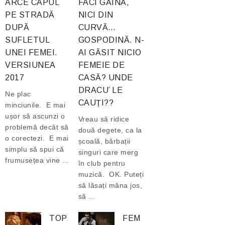
ARCE CAPUL
FACI GĂINĂ,
PE STRADĂ
NICI DIN
DUPĂ
CURVĂ…
SUFLETUL
GOSPODINĂ. N-
UNEI FEMEI.
AI GĂSIT NICIO
VERSIUNEA
FEMEIE DE
2017
CASĂ? UNDE
DRACU’ LE
Ne plac
CAUȚI??
minciunile. E mai
ușor să ascunzi o
Vreau să ridice
problemă decât să
două degete, ca la
o corectezi. E mai
școală, bărbații
simplu să spui că
singuri care merg
frumusețea vine ...
în club pentru
muzică. OK. Puteți
să lăsați mâna jos,
să ...
TOP
FEM