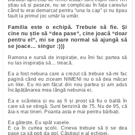
știau să și paseze, nu se complicau în fața careului
când tu erai demarcat pentru “una la cap” și nu țipau
fault la primul joc umăr la umăr.
Familia este o echipă. Trebuie să fie. Și
cine nu știe să “dea pase”, cine joacă “doar
pentru el”, mi se pare normal să ajungă să
se joace… singur :)))
Ramona e sursă de inspirație, eu îmi fac partea să
nu las inspirația să… treacă.
Ea a fost nebuna care a crezut că trebuie să-mi fac
pagină când eu ziceam NIMENI nu o să dea măcar
un like. Eu mi-am făcut din nou partea și am adus
încăpățânarea mea lângă nebunia ei.
Ea e scânteia și eu aș fi și prost să fiu o baltă în
care să se stingă. Sunt benzină de 75. Nu de 95, că
ăia-s mai tineri. Poanta asta e mai pentru bărbați.
Ea gătește. Eu spăl vasele.
E ca în curtea școlii. Cineva trebuie să ți se dea
pase ca să poți da gol. Câștigul e al echipei.