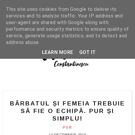
This site uses cookies from Google to deliver its
services and to analyze traffic. Your IP address and
user-agent are shared with Google along with
performance and security metrics to ensure quality of
service, generate usage statistics, and to detect and
address abuse.
LEARN MORE
GOT IT
BĂRBATUL ȘI FEMEIA TREBUIE
SĂ FIE O ECHIPĂ. PUR ȘI
SIMPLU!
PUR
14 DECEMBRIE 2016