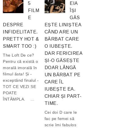
5
EIA
FILM
ÎȘI
E
GĂS
DESPRE
EȘTE LINIȘTEA
INFIDELITATE.
CÂND ARE UN
PRETTY HOT &
BĂRBAT CARE
SMART TOO :)
O IUBEȘTE.
DAR FERICIREA
The Loft De ce?
ȘI-O GĂSEȘTE
Pentru că există o
DOAR LÂNGĂ
morală imorală în
filmul ăsta! Și -
UN BĂRBAT PE
exceptând finalul -
CARE ÎL
TOT CE VEZI SE
IUBEȘTE EA.
POATE
CHIAR ȘI PART-
ÎNTÂMPLA. ...
TIME.
Cei doi D care le
fac pe femei să
scrie îmi fabulos