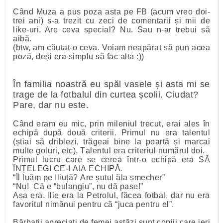
Când Muza a pus poza asta pe FB (acum vreo doi-
trei ani) s-a trezit cu zeci de comentarii și mii de
like-uri. Are ceva special? Nu. Sau n-ar trebui să
aibă.
(btw, am căutat-o ceva. Voiam neapărat să pun acea
poză, deși era simplu să fac alta :))
În familia noastră eu spăl vasele și asta mi se
trage de la fotbalul din curtea școlii. Ciudat?
Pare, dar nu este.
Când eram eu mic, prin mileniul trecut, erai ales în
echipă după două criterii. Primul nu era talentul
(știai să driblezi, trăgeai bine la poartă și marcai
multe goluri, etc). Talentul era criteriul numărul doi.
Primul lucru care se cerea într-o echipă era SĂ
ÎNȚELEGI CE-I AIA ECHIPĂ.
“Îl luăm pe Iliuță? Are șutul ăla șmecher”
“Nu! Că e “bulangiu”, nu dă pase!”
Așa era. Ilie era la Petrolul, făcea fotbal, dar nu era
favoritul nimănui pentru că “juca pentru el”.
Bărbații apreciați de femei astăzi sunt copiii care ieri