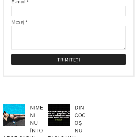
E-mail
*
Mesaj
*
NIME
DIN
NI
COC
NU
OȘ
ÎNTO
NU