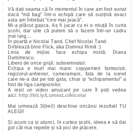
Vă dați seama că în momentul în care am fost sunat
dacă “mă bag” într-o echipă care să susțină exact
asta am întrebat “cine mai joacă”.
Mi-a plăcut gașca. Aș fi jucat cu ei o miuță în curta
școlii, dar uite că putem să o facem într-un cadru
mai larg…
În poartă e Nicolai Tand. Chef Nicolai Tand.
Driblează bine Flick, aka Domnul Rimă :)
Linia de mijloc face echipa mixtă: Diana
Dumitrescu.
Libero de orice grijă: subsemnatul.
Echipa e mult mai mare: copywriteri fanteziști,
regizorul-antrenor, cameramani, fata de la sunet
care ne-a dat pe toți gata, chiar și “echipamentul” a
fost de liga campionilor.
A ieșit un video amuzant pe care îl poți vedea
aici:
http://bit.ly/LumeaLuiNicolai
Mai urmează 3(trei!) deschise oricărui rezultat! TU
ALEGI!
Și acum ca și atunci, în curtea școlii, ideea e să dai
gol cât mai repede și să joci de plăcere.