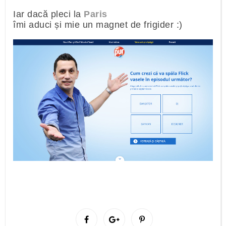
Iar dacă pleci la
Paris
îmi aduci și mie un magnet de frigider :)
S
S
P