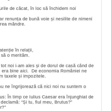
ile de căcat, în loc să închidem noi
 ar renunța de bună voie și nesilite de nimeni
 prea mândre.
enție în relații,
 să o merităm.
 tot noi i-am ales și de dorul de casă când de
ne era bine aici. De economia României ne
m taxele și impozitele.
u ne îngrijorează că nici noi nu suntem o
us: În timp ce Iulius Caesar era înjunghiat de
i declamă: “Și tu, fiul meu, Brutus?”
er?”