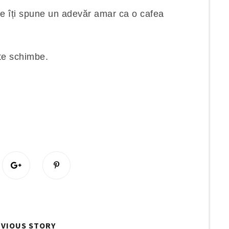
re îți spune un adevăr amar ca o cafea
.
 te schimbe.
S
P
h
i
a
n
r
i
e
t
O
O
VIOUS STORY