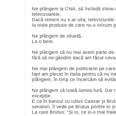
Ne plângem la CNA, să închidă show-ur
televizoarele.
Dacă nimeni nu s-ar uita, televiziunile
la niște produse de care nu-s oricum
Ne plângem de siluetă.
La o bere.
Ne plângem că nu mai avem parte de at
fără să ne gândim dacă am făcut ceva
Ne mai plângem de politicienii pe care
fapt am plecat în Italia pentru că nu 
plângem, în timp ce încercăm să evită
Ne plângem că toată lumea fură. Dar n
excepție.
E ca în bancul cu Iulius Caesar și Brut
senatori, îl vede pe Brutus printre ei ș
La care Brutus: “Și io, ce io-s mai frai