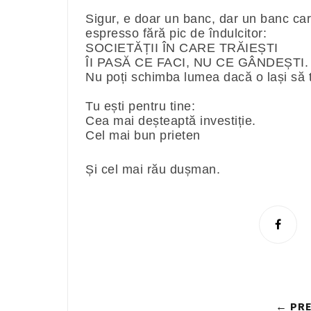
Sigur, e doar un banc, dar un banc ca
espresso fără pic de îndulcitor:
SOCIETĂȚII ÎN CARE TRĂIEȘTI
ÎI PASĂ CE FACI, NU CE GÂNDEȘTI
Nu poți schimba lumea dacă o lași să
Tu ești pentru tine:
Cea mai deșteaptă investiție.
Cel mai bun prieten
Și cel mai rău dușman.
S
h
a
r
e
← PRE