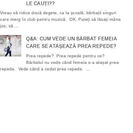
LE CAUȚI??
Vreau să ridice două degete, ca la școală, bărbații singuri
care merg în club pentru muzică. OK. Puteți să lăsați mâna
jos, să ...
Q&A: CUM VEDE UN BĂRBAT FEMEIA
CARE SE ATAȘEAZĂ PREA REPEDE?
Prea repede? Prea repede pentru ce?
Bărbatul nu vede când femeia s-a atașat prea
repede. Vede când a cedat prea repede. ...