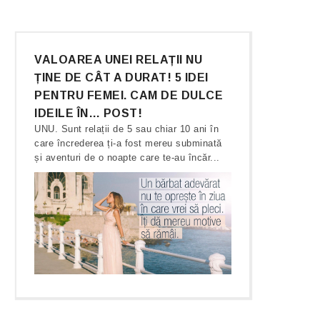
VALOAREA UNEI RELAȚII NU
ȚINE DE CÂT A DURAT! 5 IDEI
PENTRU FEMEI. CAM DE DULCE
IDEILE ÎN… POST!
UNU. Sunt relații de 5 sau chiar 10 ani în
care încrederea ți-a fost mereu subminată
și aventuri de o noapte care te-au încăr...