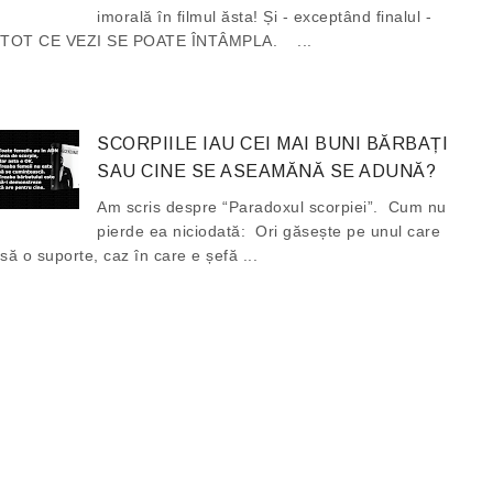
imorală în filmul ăsta! Și - exceptând finalul -
TOT CE VEZI SE POATE ÎNTÂMPLA. ...
SCORPIILE IAU CEI MAI BUNI BĂRBAȚI
SAU CINE SE ASEAMĂNĂ SE ADUNĂ?
Am scris despre “Paradoxul scorpiei”. Cum nu
pierde ea niciodată: Ori găsește pe unul care
să o suporte, caz în care e șefă ...