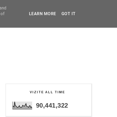
 and
 of
LEARN MORE
GOT IT
VIZITE ALL TIME
90,441,322