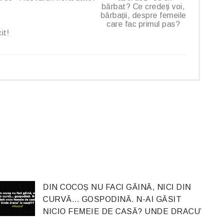
bărbat? Ce credeți voi,
u
bărbații, despre femeile
care fac primul pas?
it!
DIN COCOȘ NU FACI GĂINĂ, NICI DIN
CURVĂ… GOSPODINĂ. N-AI GĂSIT
NICIO FEMEIE DE CASĂ? UNDE DRACU’