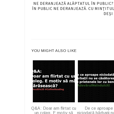
n
NE DERANJEAZĂ ALĂPTATUL ÎN PUBLIC? C
ÎN PUBLIC NE DERANJEAZĂ. CU MINȚITUL
F
DEȘI
a
c
e
b
o
o
YOU MIGHT ALSO LIKE
k
Q&A: Doar am flirtat cu
De ce aproape
un coleg. E motiv să
niciodată bărbații n