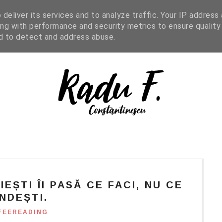
IGHT READING
ENGLISH
SHOP
deliver its services and to analyze traffic. Your IP address
ng with performance and security metrics to ensure quality
nd to detect and address abuse.
IEȘTI ÎI PASĂ CE FACI, NU CE
NDEȘTI.
FEEREADING