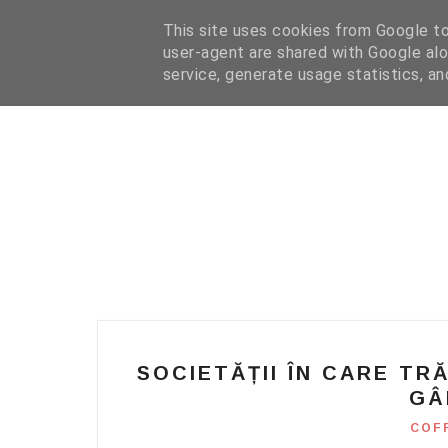
HOME
I WANT YOUR TEXT
COFFEE READING
N
This site uses cookies from Google to 
user-agent are shared with Google alo
service, generate usage statistics, a
SOCIETĂȚII ÎN CARE TRĂ
GÂ
COF