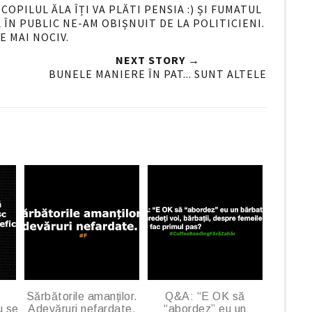
n
OPILUL ĂLA ÎȚI VA PLĂTI PENSIA :) ȘI FUMATUL
 ÎN PUBLIC NE-AM OBIȘNUIT DE LA POLITICIENI.
G
 E MAI NOCIV.
o
o
NEXT STORY →
BUNELE MANIERE ÎN PAT... SUNT ALTELE
g
l
e
P
l
u
s
Sărbătorile amanților.
Q&A: “E OK să
u se
Adevăruri nefardate.
“abordez” eu un