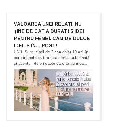
VALOAREA UNEI RELAȚII NU
ȚINE DE CÂT A DURAT! 5 IDEI
PENTRU FEMEI. CAM DE DULCE
IDEILE ÎN… POST!
UNU. Sunt relații de 5 sau chiar 10 ani în
care încrederea ți-a fost mereu subminată
și aventuri de o noapte care te-au încăr...