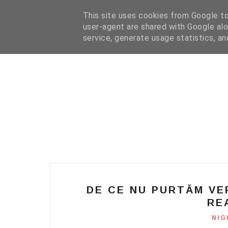
HOME
I WANT YOUR TEXT
COFFEE READING
N
This site uses cookies from Google to 
user-agent are shared with Google alo
service, generate usage statistics, a
DE CE NU PURTĂM VER
RE
NIG