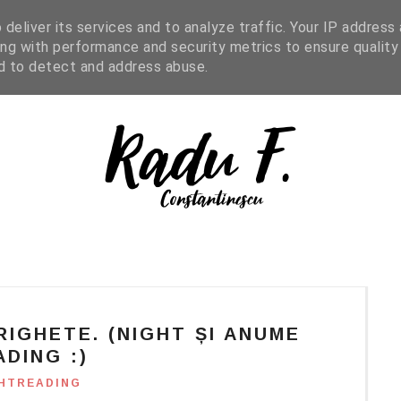
IGHT READING
ENGLISH
SHOP
deliver its services and to analyze traffic. Your IP address
ng with performance and security metrics to ensure quality
nd to detect and address abuse.
IGHETE. (NIGHT ȘI ANUME
ADING :)
HTREADING