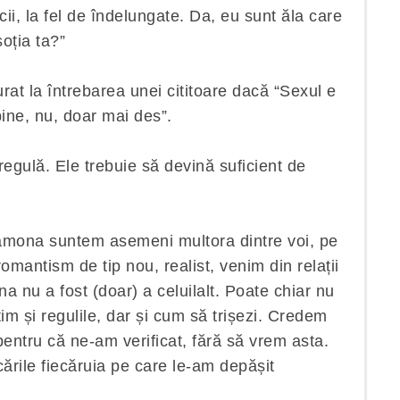
cii, la fel de îndelungate. Da, eu sunt ăla care
oția ta?”
rat la întrebarea unei cititoare dacă “Sexul e
ine, nu, doar mai des”.
regulă. Ele trebuie să devină suficient de
amona suntem asemeni multora dintre voi, pe
omantism de tip nou, realist, venim din relații
na nu a fost (doar) a celuilalt. Poate chiar nu
tim și regulile, dar și cum să trișezi. Credem
 pentru că ne-am verificat, fără să vrem asta.
cările fiecăruia pe care le-am depășit