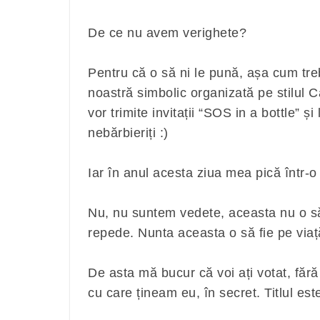
De ce nu avem verighete?
Pentru că o să ni le pună, așa cum treb
noastră simbolic organizată pe stilul 
vor trimite invitații “SOS in a bottle” și
nebărbieriți :)
Iar în anul acesta ziua mea pică într-
Nu, nu suntem vedete, aceasta nu o să 
repede. Nunta aceasta o să fie pe viaț
De asta mă bucur că voi ați votat, fără s
cu care țineam eu, în secret. Titlul 