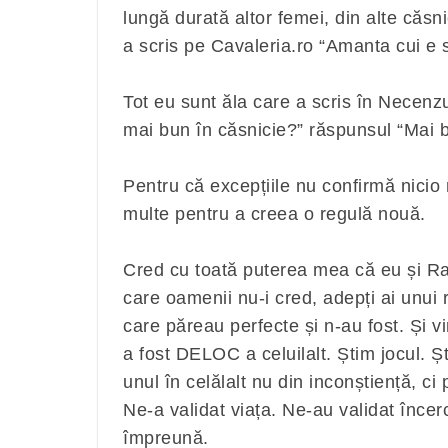
lungă durată altor femei, din alte căsni
a scris pe Cavaleria.ro “Amanta cui e s
Tot eu sunt ăla care a scris în Necenzu
mai bun în căsnicie?” răspunsul “Mai b
Pentru că excepțiile nu confirmă nicio 
multe pentru a creea o regulă nouă.
Cred cu toată puterea mea că eu și R
care oamenii nu-i cred, adepți ai unui r
care păreau perfecte și n-au fost. Și vi
a fost DELOC a celuilalt. Știm jocul. Ș
unul în celălalt nu din inconștiență, ci
Ne-a validat viața. Ne-au validat încer
împreună.