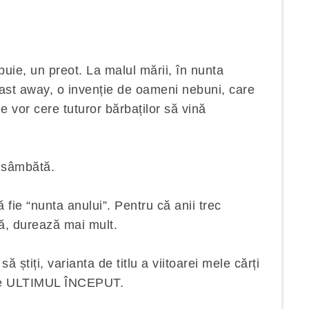
uie, un preot. La malul mării, în nunta
Cast away, o invenție de oameni nebuni, care
 le vor cere tuturor bărbaților să vină
o sâmbătă.
fie “nunta anului”. Pentru că anii trec
ă, durează mai mult.
ă știți, varianta de titlu a viitoarei mele cărți
este ULTIMUL ÎNCEPUT.