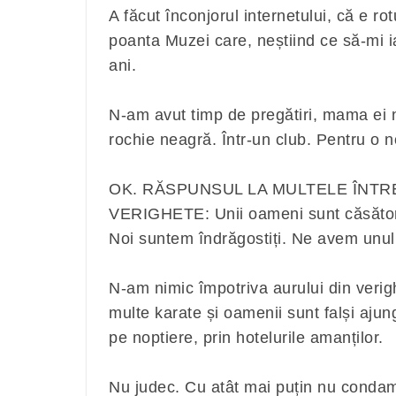
A făcut înconjorul internetului, că e ro
poanta Muzei care, neștiind ce să-mi 
ani.
N-am avut timp de pregătiri, mama ei nu
rochie neagră. Într-un club. Pentru o 
OK. RĂSPUNSUL LA MULTELE ÎNTR
VERIGHETE: Unii oameni sunt căsătoriți
Noi suntem îndrăgostiți. Ne avem unul p
N-am nimic împotriva aurului din verig
multe karate și oamenii sunt falși aju
pe noptiere, prin hotelurile amanților.
Nu judec. Cu atât mai puțin nu condamn