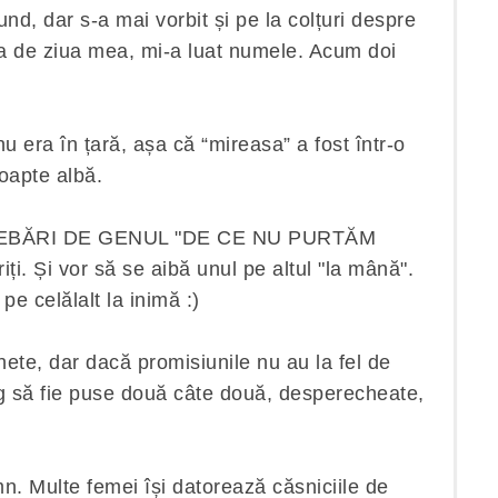
tund, dar s-a mai vorbit și pe la colțuri despre
ia de ziua mea, mi-a luat numele. Acum doi
 era în țară, așa că “mireasa” a fost într-o
noapte albă.
EBĂRI DE GENUL "DE CE NU PURTĂM
. Și vor să se aibă unul pe altul "la mână".
e celălalt la inimă :)
hete, dar dacă promisiunile nu au la fel de
ng să fie puse două câte două, desperecheate,
. Multe femei își datorează căsniciile de