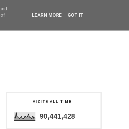
 and
 of
LEARN MORE
GOT IT
VIZITE ALL TIME
90,441,428