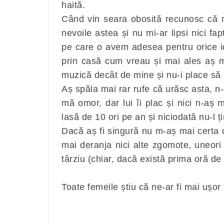
haită.
Când vin seara obosită recunosc că m
nevoile astea și nu mi-ar lipsi nici fa
pe care o avem adesea pentru orice i
prin casă cum vreau și mai ales aș 
muzică decât de mine și nu-i place să 
Aș spăla mai rar rufe că urăsc asta, n
mă omor, dar lui îi plac și nici n-aș
lasă de 10 ori pe an și niciodată nu-l ț
Dacă aș fi singură nu m-aș mai certa 
mai deranja nici alte zgomote, uneori 
târziu (chiar, dacă există prima oră de
Toate femeile știu că ne-ar fi mai ușor