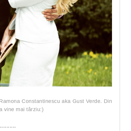
)) Ramona Constantinescu aka Gust Verde.
Din
a vine mai târziu:)
..........