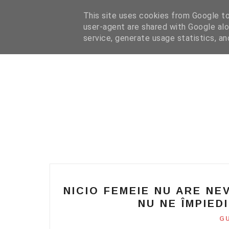
HOME
I WANT YOUR TEXT
COFFEE READING
N
This site uses cookies from Google to 
user-agent are shared with Google alo
service, generate usage statistics, a
NICIO FEMEIE NU ARE NE
NU NE ÎMPIED
G