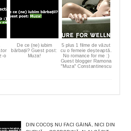
u
s
De ce (ne) iubim
5 plus 1 filme de văzut
ator
bărbații? Guest post:
cu o femeie deșteaptă.
z-o
Muza!
No romance for me :)
Guest blogger Ramona
"Muza" Constantinescu
DIN COCOȘ NU FACI GĂINĂ, NICI DIN