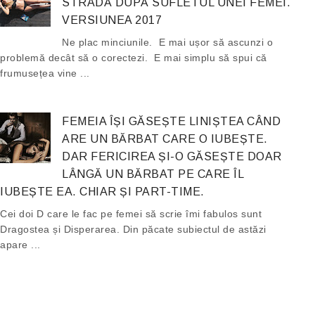
STRADĂ DUPĂ SUFLETUL UNEI FEMEI.
VERSIUNEA 2017
Ne plac minciunile. E mai ușor să ascunzi o
problemă decât să o corectezi. E mai simplu să spui că
frumusețea vine ...
FEMEIA ÎȘI GĂSEȘTE LINIȘTEA CÂND
ARE UN BĂRBAT CARE O IUBEȘTE.
DAR FERICIREA ȘI-O GĂSEȘTE DOAR
LÂNGĂ UN BĂRBAT PE CARE ÎL
IUBEȘTE EA. CHIAR ȘI PART-TIME.
Cei doi D care le fac pe femei să scrie îmi fabulos sunt
Dragostea și Disperarea. Din păcate subiectul de astăzi
apare ...