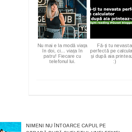
Nu mai e la modă viața
Fă-ți tu nevasta
în doi, ci… viața în
perfectă pe calcul
patru! Fiecare cu
și după aia printea
telefonul lui.
:)
NIMENI NU ÎNTOARCE CAPUL PE