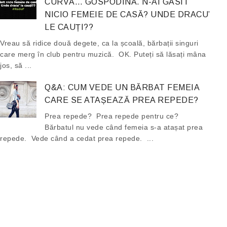
CURVĂ… GOSPODINĂ. N-AI GĂSIT
NICIO FEMEIE DE CASĂ? UNDE DRACU’
LE CAUȚI??
Vreau să ridice două degete, ca la școală, bărbații singuri
care merg în club pentru muzică. OK. Puteți să lăsați mâna
jos, să ...
Q&A: CUM VEDE UN BĂRBAT FEMEIA
CARE SE ATAȘEAZĂ PREA REPEDE?
Prea repede? Prea repede pentru ce?
Bărbatul nu vede când femeia s-a atașat prea
repede. Vede când a cedat prea repede. ...