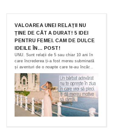
VALOAREA UNEI RELAȚII NU
ȚINE DE CÂT A DURAT! 5 IDEI
PENTRU FEMEI. CAM DE DULCE
IDEILE ÎN… POST!
UNU. Sunt relații de 5 sau chiar 10 ani în
care încrederea ți-a fost mereu subminată
și aventuri de o noapte care te-au încăr...