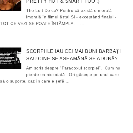
PRETTY HOT & SMART TOO :)
The Loft De ce? Pentru că există o morală
imorală în filmul ăsta! Și - exceptând finalul -
TOT CE VEZI SE POATE ÎNTÂMPLA. ...
SCORPIILE IAU CEI MAI BUNI BĂRBAȚI
SAU CINE SE ASEAMĂNĂ SE ADUNĂ?
Am scris despre “Paradoxul scorpiei”. Cum nu
pierde ea niciodată: Ori găsește pe unul care
să o suporte, caz în care e șefă ...