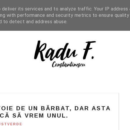
IGHT READING
ENGLISH
SHOP
deliver its services and to analyze traffic. Your IP address
ng with performance and security metrics to ensure quality
nd to detect and address abuse.
VOIE DE UN BĂRBAT, DAR ASTA
ICĂ SĂ VREM UNUL.
USTVERDE