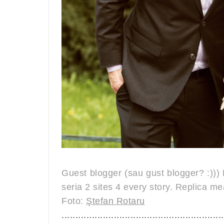
Guest blogger (sau gust blogger? :)
seria 2 sites 4 every story. Replica me
Foto:
Ştefan Rotaru
...........................................................