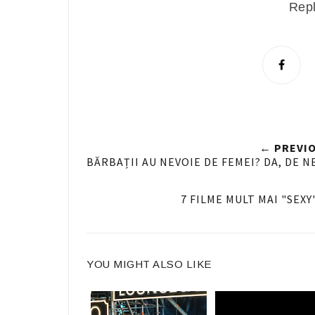
Repl
S
h
a
r
e
← PREVI
n
BĂRBAȚII AU NEVOIE DE FEMEI? DA, DE NE
F
a
7 FILME MULT MAI "SEXY
c
e
b
YOU MIGHT ALSO LIKE
o
o
k