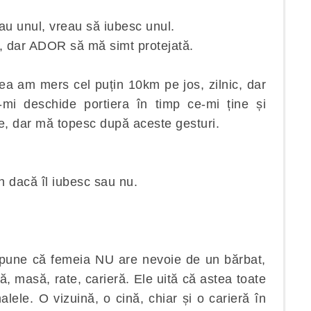
au unul, vreau să iubesc unul.
t, dar ADOR să mă simt protejată.
ea am mers cel puțin 10km pe jos, zilnic, dar
mi deschide portiera în timp ce-mi ține și
e, dar mă topesc după aceste gesturi.
un dacă îl iubesc sau nu.
spune că femeia NU are nevoie de un bărbat,
, masă, rate, carieră. Ele uită că astea toate
lele. O vizuină, o cină, chiar și o carieră în