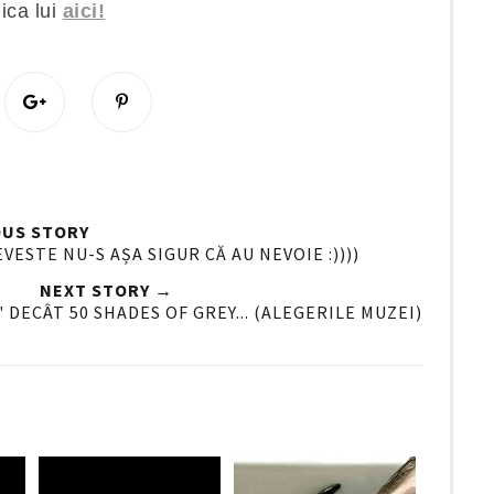
ica lui
aici!
S
P
h
i
a
n
r
i
e
t
O
O
OUS STORY
n
VESTE NU-S AȘA SIGUR CĂ AU NEVOIE :))))
G
NEXT STORY →
o
" DECÂT 50 SHADES OF GREY... (ALEGERILE MUZEI)
o
g
l
e
P
l