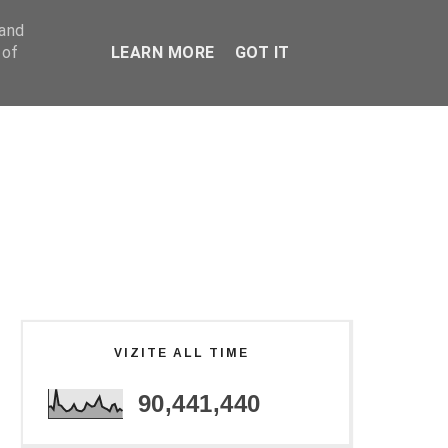
 and
 of
LEARN MORE
GOT IT
VIZITE ALL TIME
90,441,440