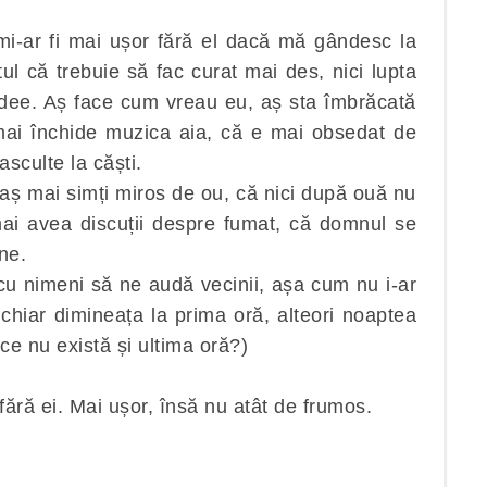
i-ar fi mai ușor fără el dacă mă gândesc la
ptul că trebuie să fac curat mai des, nici lupta
dee. Aș face cum vreau eu, aș sta îmbrăcată
mai închide muzica aia, că e mai obsedat de
asculte la căști.
-aș mai simți miros de ou, că nici după ouă nu
 mai avea discuții despre fumat, că domnul se
ine.
cu nimeni să ne audă vecinii, așa cum nu i-ar
chiar dimineața la prima oră, alteori noaptea
 ce nu există și ultima oră?)
 fără ei. Mai ușor, însă nu atât de frumos.