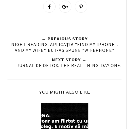
S
S
P
h
h
i
a
a
n
r
r
i
e
e
t
← PREVIOUS STORY
O
O
NIGHT READING: APLICAȚIA "FIND MY IPHONE...
n
n
AND MY WIFE". EU I-AŞ SPUNE "WIFEPHONE"
F
G
NEXT STORY →
a
o
JURNAL DE DETOX. THE REAL THING. DAY ONE.
c
o
e
g
b
l
o
e
YOU MIGHT ALSO LIKE
o
P
k
l
u
s