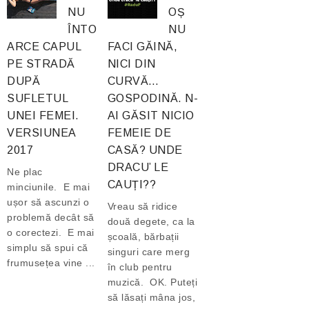
NU
OȘ
ÎNTO
NU
ARCE CAPUL
FACI GĂINĂ,
PE STRADĂ
NICI DIN
DUPĂ
CURVĂ…
SUFLETUL
GOSPODINĂ. N-
UNEI FEMEI.
AI GĂSIT NICIO
VERSIUNEA
FEMEIE DE
2017
CASĂ? UNDE
DRACU’ LE
Ne plac
CAUȚI??
minciunile. E mai
ușor să ascunzi o
Vreau să ridice
problemă decât să
două degete, ca la
o corectezi. E mai
școală, bărbații
simplu să spui că
singuri care merg
frumusețea vine ...
în club pentru
muzică. OK. Puteți
să lăsați mâna jos,