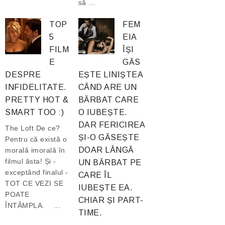
să ...
TOP
FEM
5
EIA
FILM
ÎȘI
E
GĂS
DESPRE
EȘTE LINIȘTEA
INFIDELITATE.
CÂND ARE UN
PRETTY HOT &
BĂRBAT CARE
SMART TOO :)
O IUBEȘTE.
DAR FERICIREA
The Loft De ce?
ȘI-O GĂSEȘTE
Pentru că există o
DOAR LÂNGĂ
morală imorală în
filmul ăsta! Și -
UN BĂRBAT PE
exceptând finalul -
CARE ÎL
TOT CE VEZI SE
IUBEȘTE EA.
POATE
CHIAR ȘI PART-
ÎNTÂMPLA. ...
TIME.