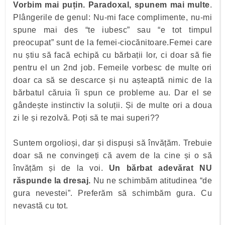
Vorbim mai puțin. Paradoxal, spunem mai multe
.
Plângerile de genul: Nu-mi face complimente, nu-mi
spune mai des “te iubesc” sau “e tot timpul
preocupat” sunt de la femei-ciocănitoare.Femei care
nu știu să facă echipă cu bărbații lor, ci doar să fie
pentru el un 2nd job. Femeile vorbesc de multe ori
doar ca să se descarce și nu așteaptă nimic de la
bărbatul căruia îi spun ce probleme au. Dar el se
gândește instinctiv la soluții. Și de multe ori a doua
zi le și rezolvă. Poți să te mai superi??
Suntem orgolioși, dar și dispuși să învățăm. Trebuie
doar să ne convingeți că avem de la cine și o să
învățăm și de la voi.
Un bărbat adevărat NU
răspunde la dresaj.
Nu ne schimbăm atitudinea “de
gura nevestei”. Preferăm să schimbăm gura. Cu
nevastă cu tot.