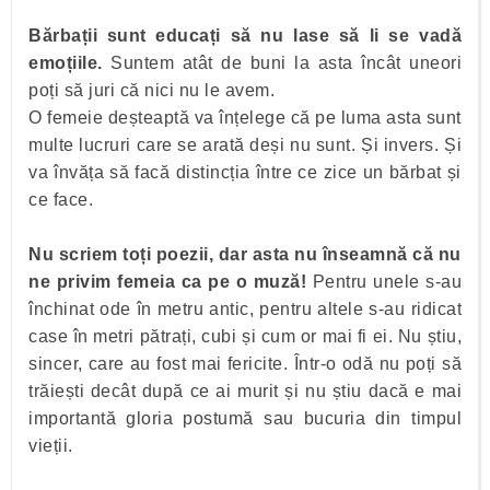
Bărbații sunt educați să nu lase să li se vadă
emoțiile.
Suntem atât de buni la asta încât uneori
poți să juri că nici nu le avem.
O femeie deșteaptă va înțelege că pe luma asta sunt
multe lucruri care se arată deși nu sunt. Și invers. Și
va învăța să facă distincția între ce zice un bărbat și
ce face.
Nu scriem toți poezii, dar asta nu înseamnă că nu
ne privim femeia ca pe o muză!
Pentru unele s-au
închinat ode în metru antic, pentru altele s-au ridicat
case în metri pătrați, cubi și cum or mai fi ei. Nu știu,
sincer, care au fost mai fericite. Într-o odă nu poți să
trăiești decât după ce ai murit și nu știu dacă e mai
importantă gloria postumă sau bucuria din timpul
vieții.