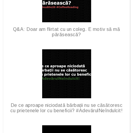
Q&A: Doar am flirtat cu un coleg. E motiv să mă
părăsească?
De ce aproape niciodată bărbații nu se căsătoresc
cu prietenele lor cu beneficii? #AdevărulNeîndulcit!