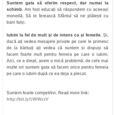
Suntem gata să oferim respect, dar numai la
schimb.
Am fost educați să răspundem cu aceeași
monedă. Să te ferească Sfântul să ne plătești cu
bani falși.
Iubim la fel de mult și de intens ca și femeile.
Și,
dacă ați vedea mesajele private pe care le primesc
de la bărbați ați vedea că suntem și dispuși să
facem foarte mult pentru femeia pe care o iubim.
Aici, ce e drept, avem o mică problemă, de cele mai
multe ori suntem gata să facem orice pentru femeia
pe care o iubim după ce ea deja a plecat.
Suntem foarte competitivi. Read more link:
http://bit.ly/1WiWzzV