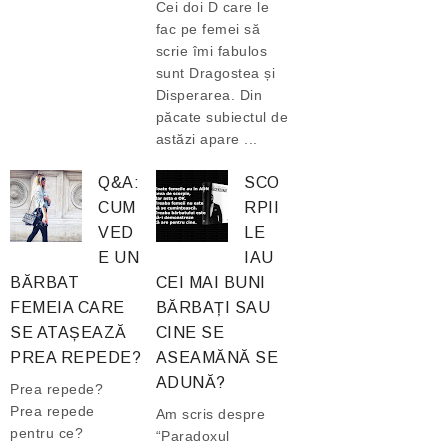
Cei doi D care le
fac pe femei să
scrie îmi fabulos
sunt Dragostea și
Disperarea. Din
păcate subiectul de
astăzi apare ...
Q&A:
SCO
CUM
RPII
VED
LE
E UN
IAU
BĂRBAT
CEI MAI BUNI
FEMEIA CARE
BĂRBAȚI SAU
SE ATAȘEAZĂ
CINE SE
PREA REPEDE?
ASEAMĂNĂ SE
ADUNĂ?
Prea repede?
Prea repede
Am scris despre
pentru ce?
“Paradoxul