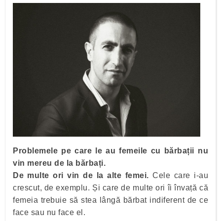
Problemele pe care le au femeile cu bărbații nu
vin mereu de la bărbați.
De multe ori vin de la alte femei.
Cele care i-au
crescut, de exemplu. Și care de multe ori îi învață că
femeia trebuie să stea lângă bărbat indiferent de ce
face sau nu face el.