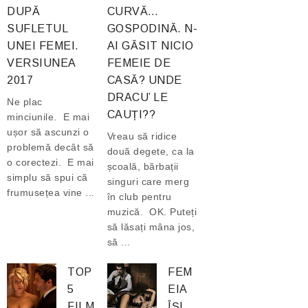
DUPĂ
CURVĂ…
SUFLETUL
GOSPODINĂ. N-
UNEI FEMEI.
AI GĂSIT NICIO
VERSIUNEA
FEMEIE DE
2017
CASĂ? UNDE
DRACU’ LE
Ne plac
CAUȚI??
minciunile. E mai
ușor să ascunzi o
Vreau să ridice
problemă decât să
două degete, ca la
o corectezi. E mai
școală, bărbații
simplu să spui că
singuri care merg
frumusețea vine ...
în club pentru
muzică. OK. Puteți
să lăsați mâna jos,
să ...
TOP
FEM
5
EIA
FILM
ÎȘI