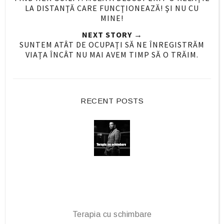
n
n
LA DISTANŢĂ CARE FUNCŢIONEAZĂ! ŞI NU CU
F
G
MINE!
a
o
NEXT STORY →
c
o
SUNTEM ATÂT DE OCUPAŢI SĂ NE ÎNREGISTRĂM
e
g
VIAŢA ÎNCÂT NU MAI AVEM TIMP SĂ O TRĂIM.
b
l
o
e
o
P
RECENT POSTS
k
l
u
s
Terapia cu schimbare