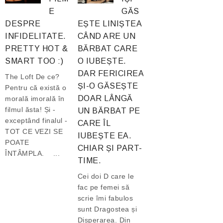
E
GĂS
DESPRE
EȘTE LINIȘTEA
INFIDELITATE.
CÂND ARE UN
PRETTY HOT &
BĂRBAT CARE
SMART TOO :)
O IUBEȘTE.
DAR FERICIREA
The Loft De ce?
ȘI-O GĂSEȘTE
Pentru că există o
DOAR LÂNGĂ
morală imorală în
filmul ăsta! Și -
UN BĂRBAT PE
exceptând finalul -
CARE ÎL
TOT CE VEZI SE
IUBEȘTE EA.
POATE
CHIAR ȘI PART-
ÎNTÂMPLA. ...
TIME.
Cei doi D care le
fac pe femei să
scrie îmi fabulos
sunt Dragostea și
Disperarea. Din