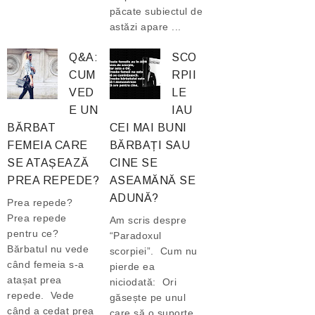
păcate subiectul de
astăzi apare ...
Q&A:
SCO
CUM
RPII
VED
LE
E UN
IAU
BĂRBAT
CEI MAI BUNI
FEMEIA CARE
BĂRBAȚI SAU
SE ATAȘEAZĂ
CINE SE
PREA REPEDE?
ASEAMĂNĂ SE
ADUNĂ?
Prea repede?
Prea repede
Am scris despre
pentru ce?
“Paradoxul
Bărbatul nu vede
scorpiei”. Cum nu
când femeia s-a
pierde ea
atașat prea
niciodată: Ori
repede. Vede
găsește pe unul
când a cedat prea
care să o suporte,