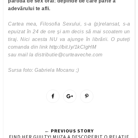
partidă de sex oral: depinde de care parte a
adevărului te afli.
Cartea mea, Filosofia Sexului, s-a (p)relansat, s-a
epuizat în 24 de ore şi am decis să mai scoatem un
tiraj. Nici acesta NU va ajunge în librării. O puteţi
comanda din link
http://bit.ly/1kClgHM
sau mail la distributie@curteaveche.com
Sursa foto: Gabriela Mocanu ;)
S
S
P
h
h
i
a
a
n
r
r
i
e
e
t
← PREVIOUS STORY
O
O
FIND HER GUILTY! MUZA A DESCOPERIT O RELAŢIE