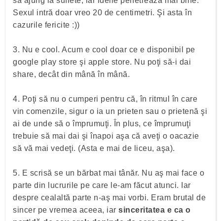
să ajung la suflete, iar ideile penetrează mai bine.
Sexul intră doar vreo 20 de centimetri. Şi asta în
cazurile fericite :))
3. Nu e cool. Acum e cool doar ce e disponibil pe
google play store şi apple store. Nu poţi să-i dai
share, decât din mână în mână.
4. Poţi să nu o cumperi pentru că, în ritmul în care
vin comenzile, sigur o ia un prieten sau o prietenă şi
ai de unde să o împrumuţi. În plus, ce împrumuţi
trebuie să mai dai şi înapoi aşa că aveţi o oacazie
să vă mai vedeţi. (Asta e mai de liceu, aşa).
5. E scrisă se un bărbat mai tânăr. Nu aş mai face o
parte din lucrurile pe care le-am făcut atunci. Iar
despre cealaltă parte n-aş mai vorbi. Eram brutal de
sincer pe vremea aceea, iar
sinceritatea e ca o