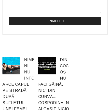
NIME
DIN
NI
COC
NU
OȘ
ÎNTO
NU
ARCE CAPUL
FACI GĂINĂ,
PE STRADĂ
NICI DIN
DUPĂ
CURVĂ…
SUFLETUL
GOSPODINĂ. N-
UNEI FEMEI.
AI GĂSIT NICIO