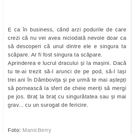
E ca în business, când arzi podurile de care
crezi că nu vei avea niciodată nevoie doar ca
să descoperi că unul dintre ele e singura ta
scăpare. Ar fi fost singura ta scăpare.
Aprinderea e lucrul dracului și la mașini. Dacă
tu te-ai trezit să-l arunci de pe pod, să-l lași
trei ani în Dâmbovița și pe urmă te mai aștepți
să pornească la sfert de cheie meriți să mergi
pe jos. Braț la braț cu singurătatea sau și mai
grav... cu un surogat de fericire.
Foto:
ManicBerry