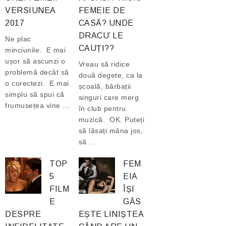
VERSIUNEA
FEMEIE DE
2017
CASĂ? UNDE
DRACU’ LE
Ne plac
CAUȚI??
minciunile. E mai
ușor să ascunzi o
Vreau să ridice
problemă decât să
două degete, ca la
o corectezi. E mai
școală, bărbații
simplu să spui că
singuri care merg
frumusețea vine ...
în club pentru
muzică. OK. Puteți
să lăsați mâna jos,
să ...
TOP
FEM
5
EIA
FILM
ÎȘI
E
GĂS
DESPRE
EȘTE LINIȘTEA