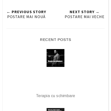
r
r
i
e
e
t
← PREVIOUS STORY
NEXT STORY →
O
O
POSTARE MAI NOUĂ
POSTARE MAI VECHE
n
n
F
G
a
o
c
o
RECENT POSTS
e
g
b
l
o
e
o
P
k
l
u
s
Terapia cu schimbare