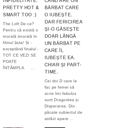
INFIDELITATE.
CÂND ARE UN
PRETTY HOT &
BĂRBAT CARE
SMART TOO :)
O IUBEȘTE.
DAR FERICIREA
The Loft De ce?
ȘI-O GĂSEȘTE
Pentru că există o
DOAR LÂNGĂ
morală imorală în
filmul ăsta! Și -
UN BĂRBAT PE
exceptând finalul -
CARE ÎL
TOT CE VEZI SE
IUBEȘTE EA.
POATE
CHIAR ȘI PART-
ÎNTÂMPLA. ...
TIME.
Cei doi D care le
fac pe femei să
scrie îmi fabulos
sunt Dragostea și
Disperarea. Din
păcate subiectul de
astăzi apare ...