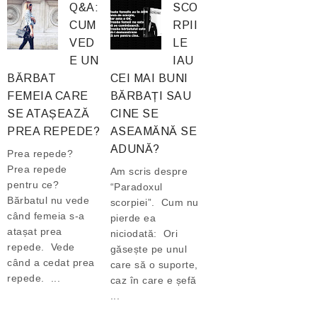
Q&A:
SCO
CUM
RPII
VED
LE
E UN
IAU
BĂRBAT
CEI MAI BUNI
FEMEIA CARE
BĂRBAȚI SAU
SE ATAȘEAZĂ
CINE SE
PREA REPEDE?
ASEAMĂNĂ SE
ADUNĂ?
Prea repede?
Prea repede
Am scris despre
pentru ce?
“Paradoxul
Bărbatul nu vede
scorpiei”. Cum nu
când femeia s-a
pierde ea
atașat prea
niciodată: Ori
repede. Vede
găsește pe unul
când a cedat prea
care să o suporte,
repede. ...
caz în care e șefă
...