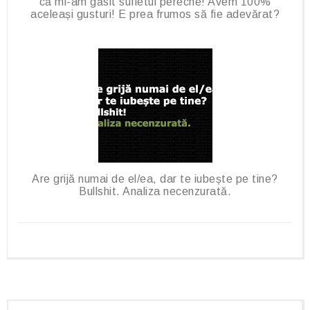
că mi-am găsit sufletul pereche! Avem 100%
aceleași gusturi! E prea frumos să fie adevărat?
Are grijă numai de el/ea, dar te iubește pe tine?
Bullshit. Analiza necenzurată.