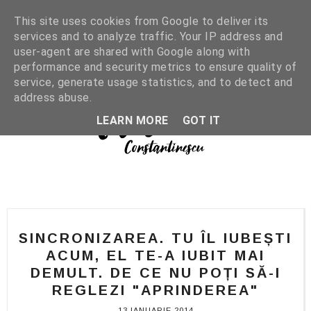
This site uses cookies from Google to deliver its
services and to analyze traffic. Your IP address and
user-agent are shared with Google along with
performance and security metrics to ensure quality of
service, generate usage statistics, and to detect and
address abuse.
LEARN MORE
GOT IT
SINCRONIZAREA. TU ÎL IUBEȘTI
ACUM, EL TE-A IUBIT MAI
DEMULT. DE CE NU POȚI SĂ-I
REGLEZI "APRINDEREA"
13 IANUARIE 2014