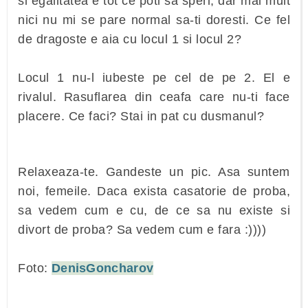
si egalitatea e tot ce poti sa speri, dar mai mult
nici nu mi se pare normal sa-ti doresti. Ce fel
de dragoste e aia cu locul 1 si locul 2?
Locul 1 nu-l iubeste pe cel de pe 2. El e
rivalul. Rasuflarea din ceafa care nu-ti face
placere. Ce faci? Stai in pat cu dusmanul?
Relaxeaza-te. Gandeste un pic. Asa suntem
noi, femeile. Daca exista casatorie de proba,
sa vedem cum e cu, de ce sa nu existe si
divort de proba? Sa vedem cum e fara :))))
Foto:
DenisGoncharov