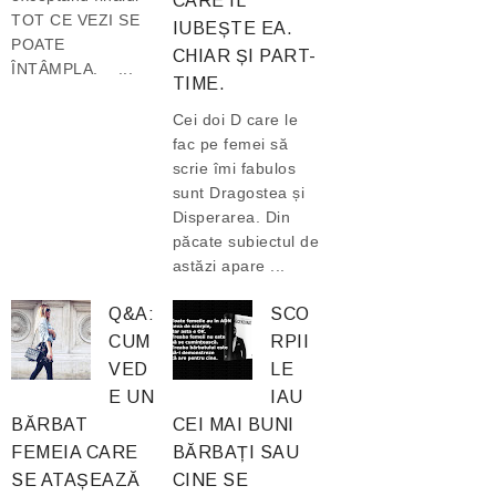
CARE ÎL
TOT CE VEZI SE
IUBEȘTE EA.
POATE
CHIAR ȘI PART-
ÎNTÂMPLA. ...
TIME.
Cei doi D care le
fac pe femei să
scrie îmi fabulos
sunt Dragostea și
Disperarea. Din
păcate subiectul de
astăzi apare ...
Q&A:
SCO
CUM
RPII
VED
LE
E UN
IAU
BĂRBAT
CEI MAI BUNI
FEMEIA CARE
BĂRBAȚI SAU
SE ATAȘEAZĂ
CINE SE