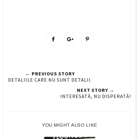
S
S
P
h
h
i
a
a
n
r
r
i
e
e
t
← PREVIOUS STORY
O
O
DETALIILE CARE NU SUNT DETALII.
n
n
NEXT STORY →
F
G
INTERESATĂ, NU DISPERATĂ!
a
o
c
o
e
g
b
l
YOU MIGHT ALSO LIKE
o
e
o
P