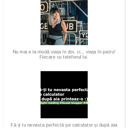
k
l
u
s
Nu mai e la modă viața în doi, ci… viața în patru!
Fiecare cu telefonul lui.
Fă-ți tu nevasta perfectă pe calculator și după aia