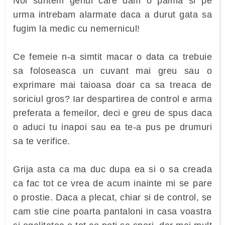
Noi suntem genul care dam o palma si pe
urma intrebam alarmate daca a durut gata sa
fugim la medic cu nemernicul!
Ce femeie n-a simtit macar o data ca trebuie
sa foloseasca un cuvant mai greu sau o
exprimare mai taioasa doar ca sa treaca de
soriciul gros? Iar despartirea de control e arma
preferata a femeilor, deci e greu de spus daca
o aduci tu inapoi sau ea te-a pus pe drumuri
sa te verifice.
Grija asta ca ma duc dupa ea si o sa creada
ca fac tot ce vrea de acum inainte mi se pare
o prostie. Daca a plecat, chiar si de control, se
cam stie cine poarta pantaloni in casa voastra