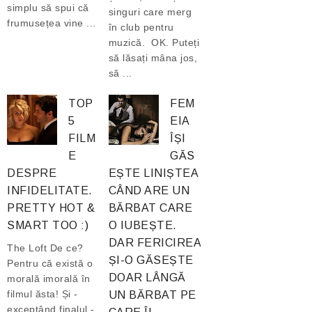
simplu să spui că
singuri care merg
frumusețea vine ...
în club pentru
muzică. OK. Puteți
să lăsați mâna jos,
să ...
TOP
FEM
5
EIA
FILM
ÎȘI
E
GĂS
DESPRE
EȘTE LINIȘTEA
INFIDELITATE.
CÂND ARE UN
PRETTY HOT &
BĂRBAT CARE
SMART TOO :)
O IUBEȘTE.
DAR FERICIREA
The Loft De ce?
ȘI-O GĂSEȘTE
Pentru că există o
DOAR LÂNGĂ
morală imorală în
filmul ăsta! Și -
UN BĂRBAT PE
exceptând finalul -