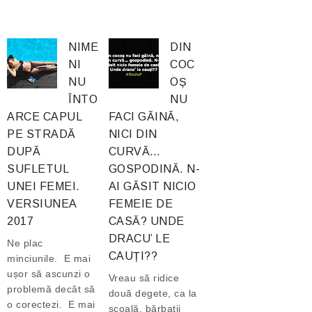
NIME
DIN
NI
COC
NU
OȘ
ÎNTO
NU
ARCE CAPUL
FACI GĂINĂ,
PE STRADĂ
NICI DIN
DUPĂ
CURVĂ…
SUFLETUL
GOSPODINĂ. N-
UNEI FEMEI.
AI GĂSIT NICIO
VERSIUNEA
FEMEIE DE
2017
CASĂ? UNDE
DRACU’ LE
Ne plac
CAUȚI??
minciunile. E mai
ușor să ascunzi o
Vreau să ridice
problemă decât să
două degete, ca la
o corectezi. E mai
școală, bărbații