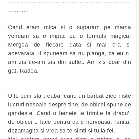
........................................................................
............
Cand eram mica si o suparam pe mama
veneam sa o impac cu o formula magica.
Mergea de fiecare data si mai era si
adevarata. Ii spuneam sa nu planga, ca eu n-
am zis ce-am zis din suflet. Am zis doar din
gat. Radea.
Uite cum sta treaba: cand un barbat zice niste
lucruri nasoale despre tine, de obicei spune ce
gandeste. Cand o femeie te trimite la dracu’,
de obicei o face pentru ca e nervoasa, ranita,
dezamagita si vrea sa te simti si tu la fel.