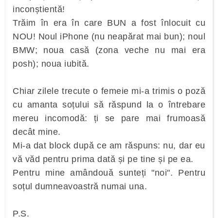
inconștientă!
Trăim în era în care BUN a fost înlocuit cu
NOU! Noul iPhone (nu neapărat mai bun); noul
BMW; noua casă (zona veche nu mai era
posh); noua iubită.
Chiar zilele trecute o femeie mi-a trimis o poză
cu amanta soțului să răspund la o întrebare
mereu incomodă: ți se pare mai frumoasă
decât mine.
Mi-a dat block după ce am răspuns: nu, dar eu
vă văd pentru prima dată și pe tine și pe ea.
Pentru mine amândouă sunteți "noi". Pentru
soțul dumneavoastră numai una.
P.S.