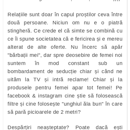
Relațiile sunt doar în capul proștilor ceva între
două persoane. Niciun om nu e o piatră
stingheră. Ce crede el că simte se combină cu
ce îi spune societatea că e fericirea și e mereu
alterat de alte oferte. Nu încerc să apăr
"bărbații mei", dar spre deosebire de femei noi
suntem în mod constant sub un
bombardament de seducție chiar și când ne
uităm la TV și intră reclame! Chiar și la
produsele pentru femei apar tot femei! Pe
facebook & instagram cine știe să folosească
filtre și cine folosește "unghiul ăla bun" în care
să pară picioarele de 2 metri?
Despărțiri neașteptate? Poate dacă ești