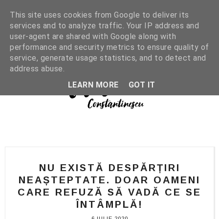
This site uses cookies from Google to deliver its
services and to analyze traffic. Your IP address and
user-agent are shared with Google along with
performance and security metrics to ensure quality of
service, generate usage statistics, and to detect and
address abuse.
LEARN MORE
GOT IT
NU EXISTĂ DESPĂRȚIRI
NEAȘTEPTATE. DOAR OAMENI
CARE REFUZĂ SĂ VADĂ CE SE
ÎNTÂMPLĂ!
6 IULIE 2020