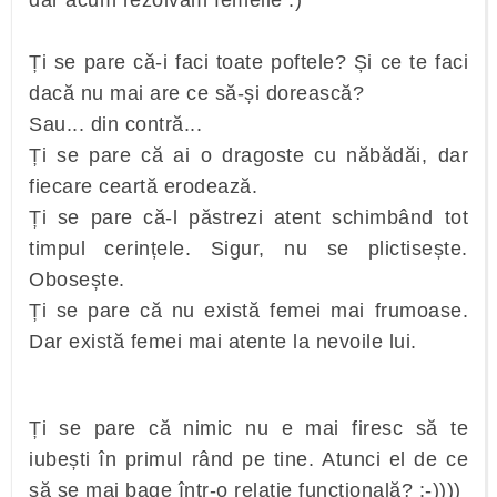
dar acum rezolvăm femeile :)
Ți se pare că-i faci toate poftele? Și ce te faci
dacă nu mai are ce să-și dorească?
Sau... din contră...
Ți se pare că ai o dragoste cu năbădăi, dar
fiecare ceartă erodează.
Ți se pare că-l păstrezi atent schimbând tot
timpul cerințele. Sigur, nu se plictisește.
Obosește.
Ți se pare că nu există femei mai frumoase.
Dar există femei mai atente la nevoile lui.
Ți se pare că nimic nu e mai firesc să te
iubești în primul rând pe tine. Atunci el de ce
să se mai bage într-o relație funcțională? :-))))