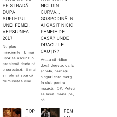
PE STRADĂ
NICI DIN
DUPĂ
CURVĂ…
SUFLETUL
GOSPODINĂ. N-
UNEI FEMEI.
AI GĂSIT NICIO
VERSIUNEA
FEMEIE DE
2017
CASĂ? UNDE
DRACU’ LE
Ne plac
CAUȚI??
minciunile. E mai
ușor să ascunzi o
Vreau să ridice
problemă decât să
două degete, ca la
o corectezi. E mai
școală, bărbații
simplu să spui că
singuri care merg
frumusețea vine ...
în club pentru
muzică. OK. Puteți
să lăsați mâna jos,
să ...
TOP
FEM