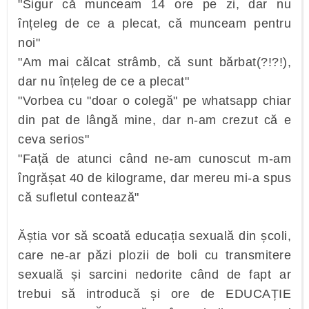
"Sigur că munceam 14 ore pe zi, dar nu
înțeleg de ce a plecat, că munceam pentru
noi"
"Am mai călcat strâmb, că sunt bărbat(?!?!),
dar nu înțeleg de ce a plecat"
"Vorbea cu "doar o colegă" pe whatsapp chiar
din pat de lângă mine, dar n-am crezut că e
ceva serios"
"Față de atunci când ne-am cunoscut m-am
îngrășat 40 de kilograme, dar mereu mi-a spus
că sufletul contează"
Ăștia vor să scoată educația sexuală din școli,
care ne-ar păzi plozii de boli cu transmitere
sexuală și sarcini nedorite când de fapt ar
trebui să introducă și ore de EDUCAȚIE