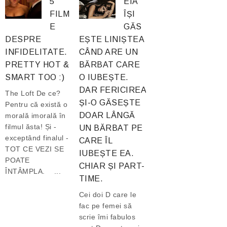
5
EIA
FILM
ÎȘI
E
GĂS
DESPRE
EȘTE LINIȘTEA
INFIDELITATE.
CÂND ARE UN
PRETTY HOT &
BĂRBAT CARE
SMART TOO :)
O IUBEȘTE.
DAR FERICIREA
The Loft De ce?
ȘI-O GĂSEȘTE
Pentru că există o
DOAR LÂNGĂ
morală imorală în
filmul ăsta! Și -
UN BĂRBAT PE
exceptând finalul -
CARE ÎL
TOT CE VEZI SE
IUBEȘTE EA.
POATE
CHIAR ȘI PART-
ÎNTÂMPLA. ...
TIME.
Cei doi D care le
fac pe femei să
scrie îmi fabulos