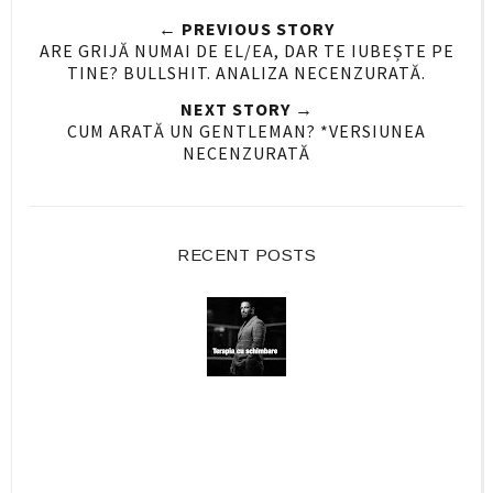
e
e
t
← PREVIOUS STORY
O
O
ARE GRIJĂ NUMAI DE EL/EA, DAR TE IUBEȘTE PE
n
n
TINE? BULLSHIT. ANALIZA NECENZURATĂ.
F
G
NEXT STORY →
a
o
CUM ARATĂ UN GENTLEMAN? *VERSIUNEA
c
o
NECENZURATĂ
e
g
b
l
o
e
o
P
RECENT POSTS
k
l
u
s