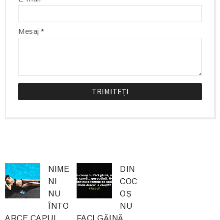
Mesaj
*
NIME
DIN
NI
COC
NU
OȘ
ÎNTO
NU
ARCE CAPUL
FACI GĂINĂ,