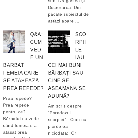
sunt Dragostea și
Disperarea. Din
păcate subiectul de
astăzi apare ...
Q&A:
SCO
CUM
RPII
VED
LE
E UN
IAU
BĂRBAT
CEI MAI BUNI
FEMEIA CARE
BĂRBAȚI SAU
SE ATAȘEAZĂ
CINE SE
PREA REPEDE?
ASEAMĂNĂ SE
ADUNĂ?
Prea repede?
Prea repede
Am scris despre
pentru ce?
“Paradoxul
Bărbatul nu vede
scorpiei”. Cum nu
când femeia s-a
pierde ea
atașat prea
niciodată: Ori