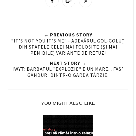
h
h
i
a
a
n
r
r
i
e
e
t
← PREVIOUS STORY
O
O
“IT'S NOT YOU IT'S ME” - ADEVĂRUL GOL-GOLUȚ
n
n
DIN SPATELE CELEI MAI FOLOSITE (ȘI MAI
F
G
PENIBILE) VARIANTE DE REFUZ!
a
o
NEXT STORY →
c
o
IWYT: BĂRBATUL "EXPLOZIE" E UN MARE... FÂS?
e
g
GÂNDURI DINTR-O GARDĂ TÂRZIE.
b
l
o
e
o
P
YOU MIGHT ALSO LIKE
k
l
u
s