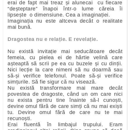
erai de fapt mai treaz și alunecai cu fiecare
“deșteptare” înapoi într-o lume căreia îi
lipsește o dimensiune. Cea a imaginației.
Imaginația nu este altceva decât o realitate
mai bună.
Dragostea nu e relație. E revelație.
Nu există invitație mai seducătoare decât
femeia, cu pielea ei de hârtie velină care
așteaptă să scrii pe ea cu buzele și cu dinții.
Nici lecție la care nimeni să nu doarmă sau
să-și verifice telefonul. Poate să-și verifice
simțurile. Să fie sigur că nu visează.
Nu există transformare mai mare decât
povestea de dragoste, când un om care nici
nu exista pentru tine înainte să-l cunoști,
devine omul fără de care simți că nu mai exiști
tu. Devine omul fără de care nu te mai
recunoști.
Erai fluentă în limbajul trupului. Eram