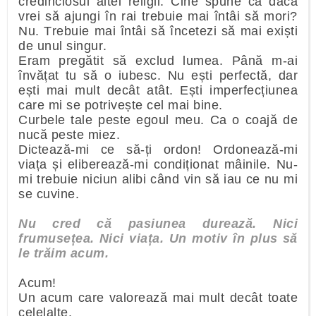
credinciosul altei religii. Cine spune că dacă
vrei să ajungi în rai trebuie mai întâi să mori?
Nu. Trebuie mai întâi să încetezi să mai exiști
de unul singur.
Eram pregătit să exclud lumea. Până m-ai
învățat tu să o iubesc. Nu ești perfectă, dar
ești mai mult decât atât. Ești imperfecțiunea
care mi se potrivește cel mai bine.
Curbele tale peste egoul meu. Ca o coajă de
nucă peste miez.
Dictează-mi ce să-ți ordon! Ordonează-mi
viața și eliberează-mi condiționat mâinile. Nu-
mi trebuie niciun alibi când vin să iau ce nu mi
se cuvine.
Nu cred că pasiunea durează. Nici
frumusețea. Nici viața. Un motiv în plus să
le trăim acum.
Acum!
Un acum care valorează mai mult decât toate
celelalte.