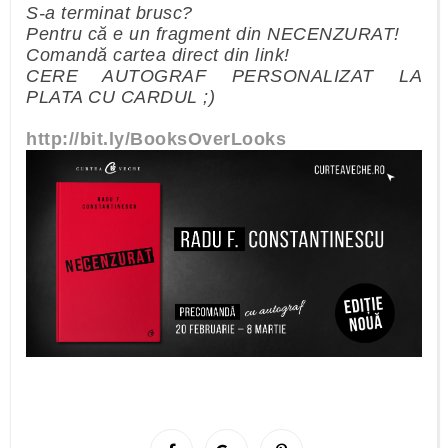
S-a terminat brusc?
Pentru că e un fragment din NECENZURAT!
Comandă cartea direct din link!
CERE AUTOGRAF PERSONALIZAT LA
PLATA CU CARDUL ;)
http://bit.ly/BooksOverLooks
S
S
P