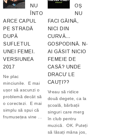
NU
OȘ
ÎNTO
NU
ARCE CAPUL
FACI GĂINĂ,
PE STRADĂ
NICI DIN
DUPĂ
CURVĂ…
SUFLETUL
GOSPODINĂ. N-
UNEI FEMEI.
AI GĂSIT NICIO
VERSIUNEA
FEMEIE DE
2017
CASĂ? UNDE
DRACU’ LE
Ne plac
CAUȚI??
minciunile. E mai
ușor să ascunzi o
Vreau să ridice
problemă decât să
două degete, ca la
o corectezi. E mai
școală, bărbații
simplu să spui că
singuri care merg
frumusețea vine ...
în club pentru
muzică. OK. Puteți
să lăsați mâna jos,