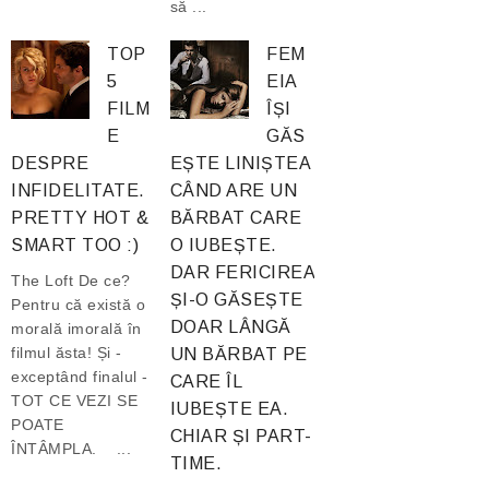
să ...
TOP
FEM
5
EIA
FILM
ÎȘI
E
GĂS
DESPRE
EȘTE LINIȘTEA
INFIDELITATE.
CÂND ARE UN
PRETTY HOT &
BĂRBAT CARE
SMART TOO :)
O IUBEȘTE.
DAR FERICIREA
The Loft De ce?
ȘI-O GĂSEȘTE
Pentru că există o
DOAR LÂNGĂ
morală imorală în
filmul ăsta! Și -
UN BĂRBAT PE
exceptând finalul -
CARE ÎL
TOT CE VEZI SE
IUBEȘTE EA.
POATE
CHIAR ȘI PART-
ÎNTÂMPLA. ...
TIME.