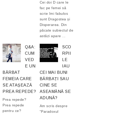
Cei doi D care le
fac pe femei să
scrie îmi fabulos
sunt Dragostea și
Disperarea. Din
păcate subiectul de
astăzi apare ...
Q&A:
SCO
CUM
RPII
VED
LE
E UN
IAU
BĂRBAT
CEI MAI BUNI
FEMEIA CARE
BĂRBAȚI SAU
SE ATAȘEAZĂ
CINE SE
PREA REPEDE?
ASEAMĂNĂ SE
ADUNĂ?
Prea repede?
Prea repede
Am scris despre
pentru ce?
“Paradoxul