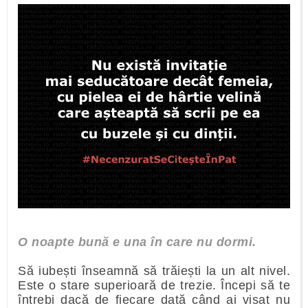
O noapte bună e una în care nu dormi.
Să iubești înseamnă să trăiești la un alt nivel.
Este o stare superioară de trezie. Începi să te
întrebi dacă de fiecare dată când ai visat nu