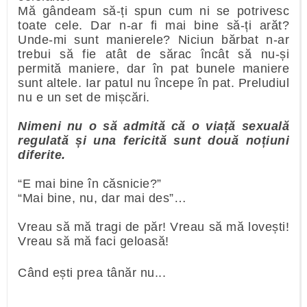
Mă gândeam să-ți spun cum ni se potrivesc
toate cele. Dar n-ar fi mai bine să-ți arăt?
Unde-mi sunt manierele? Niciun bărbat n-ar
trebui să fie atât de sărac încât să nu-și
permită maniere, dar în pat bunele maniere
sunt altele. Iar patul nu începe în pat. Preludiul
nu e un set de mișcări.
Nimeni nu o să admită că o viață sexuală
regulată și una fericită sunt două noțiuni
diferite.
“E mai bine în căsnicie?”
“Mai bine, nu, dar mai des”…
Vreau să mă tragi de păr! Vreau să mă lovești!
Vreau să mă faci geloasă!
Când ești prea tânăr nu...