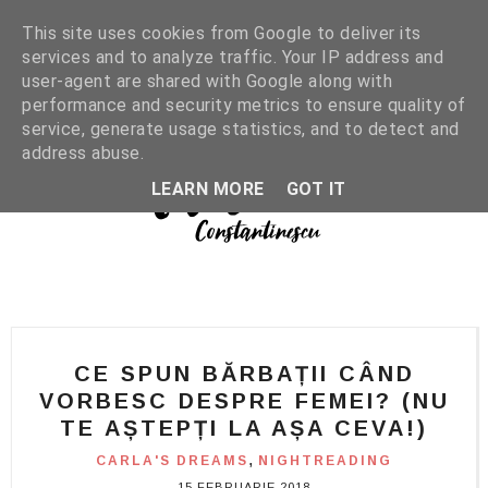
This site uses cookies from Google to deliver its
services and to analyze traffic. Your IP address and
user-agent are shared with Google along with
performance and security metrics to ensure quality of
service, generate usage statistics, and to detect and
address abuse.
LEARN MORE
GOT IT
CE SPUN BĂRBAȚII CÂND
VORBESC DESPRE FEMEI? (NU
TE AȘTEPȚI LA AȘA CEVA!)
,
CARLA'S DREAMS
NIGHTREADING
15 FEBRUARIE 2018