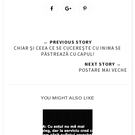
S
S
P
h
h
i
a
a
n
r
r
i
e
e
t
← PREVIOUS STORY
O
O
CHIAR ȘI CEEA CE SE CUCEREȘTE CU INIMA SE
n
n
PĂSTREAZĂ CU CAPUL!
F
G
NEXT STORY →
a
o
POSTARE MAI VECHE
c
o
e
g
b
l
o
e
YOU MIGHT ALSO LIKE
o
P
k
l
u
s