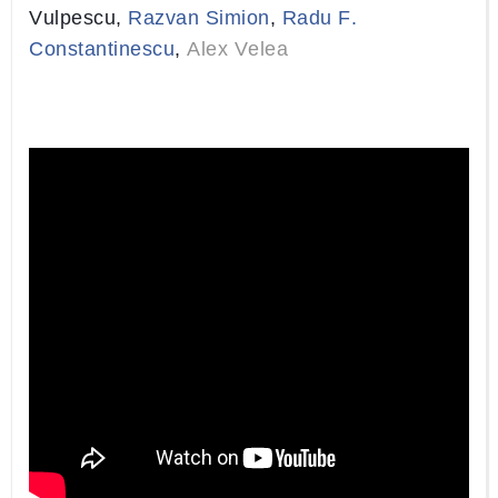
Vulpescu,
Razvan Simion
,
Radu F.
Constantinescu
,
Alex Velea