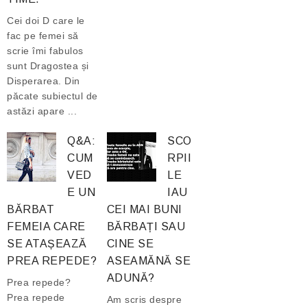
Cei doi D care le
fac pe femei să
scrie îmi fabulos
sunt Dragostea și
Disperarea. Din
păcate subiectul de
astăzi apare ...
Q&A:
SCO
CUM
RPII
VED
LE
E UN
IAU
BĂRBAT
CEI MAI BUNI
FEMEIA CARE
BĂRBAȚI SAU
SE ATAȘEAZĂ
CINE SE
PREA REPEDE?
ASEAMĂNĂ SE
ADUNĂ?
Prea repede?
Prea repede
Am scris despre