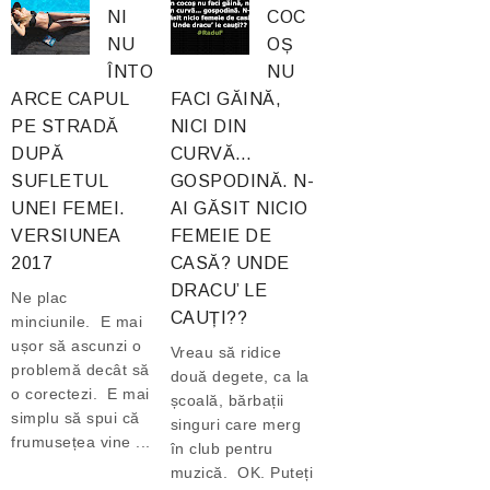
NI
COC
NU
OȘ
ÎNTO
NU
ARCE CAPUL
FACI GĂINĂ,
PE STRADĂ
NICI DIN
DUPĂ
CURVĂ…
SUFLETUL
GOSPODINĂ. N-
UNEI FEMEI.
AI GĂSIT NICIO
VERSIUNEA
FEMEIE DE
2017
CASĂ? UNDE
DRACU’ LE
Ne plac
CAUȚI??
minciunile. E mai
ușor să ascunzi o
Vreau să ridice
problemă decât să
două degete, ca la
o corectezi. E mai
școală, bărbații
simplu să spui că
singuri care merg
frumusețea vine ...
în club pentru
muzică. OK. Puteți