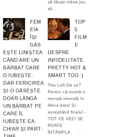
să lăsați mâna jos,
să ...
FEM
TOP
EIA
5
ÎȘI
FILM
GĂS
E
EȘTE LINIȘTEA
DESPRE
CÂND ARE UN
INFIDELITATE.
BĂRBAT CARE
PRETTY HOT &
O IUBEȘTE.
SMART TOO :)
DAR FERICIREA
The Loft De ce?
ȘI-O GĂSEȘTE
Pentru că există o
DOAR LÂNGĂ
morală imorală în
filmul ăsta! Și -
UN BĂRBAT PE
exceptând finalul -
CARE ÎL
TOT CE VEZI SE
IUBEȘTE EA.
POATE
CHIAR ȘI PART-
ÎNTÂMPLA. ...
TIME.