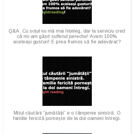
Q&A: Cu soțul nu mă mai înțeleg, dar la serviciu cred
că mi-am găsit sufletul pereche! Avem 100%
aceleași gusturi! E prea frumos să fie adevărat?
Mitul căutării “jumătății” e o tâmpenie sinistră. O
familie fericită pornește de la doi oameni întregi.