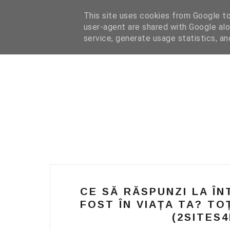
HOME
I WANT YOUR TEXT
COFFEE READING
N
This site uses cookies from Google to 
user-agent are shared with Google alo
service, generate usage statistics, a
CE SĂ RĂSPUNZI LA ÎN
FOST ÎN VIAȚA TA? TOȚ
(2SITES