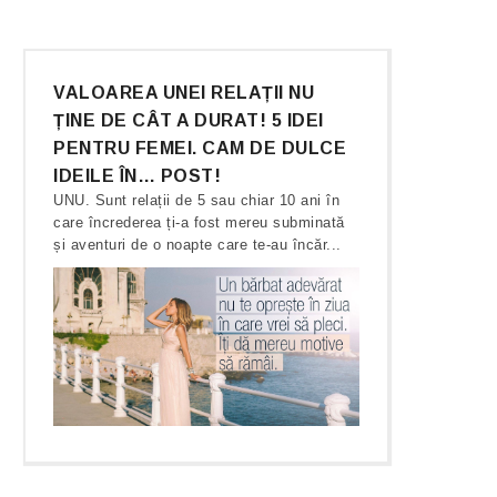
VALOAREA UNEI RELAȚII NU
ȚINE DE CÂT A DURAT! 5 IDEI
PENTRU FEMEI. CAM DE DULCE
IDEILE ÎN… POST!
UNU. Sunt relații de 5 sau chiar 10 ani în
care încrederea ți-a fost mereu subminată
și aventuri de o noapte care te-au încăr...