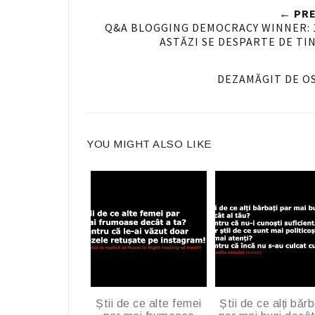
← PRE
n
Q&A BLOGGING DEMOCRACY WINNER: 1. 
ASTĂZI SE DESPARTE DE TIN
F
a
c
DEZAMĂGIT DE OS
e
b
o
YOU MIGHT ALSO LIKE
o
k
Știi de ce alte femei
Știi de ce alți bărb