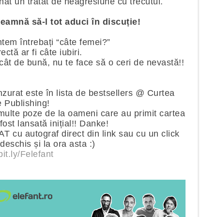
at un tratat de neagresiune cu trecutul.
seamnă să-l tot aduci în discuție!
tem întrebați “câte femei?”
ectă ar fi câte iubiri.
icât de bună, nu te face să o ceri de nevastă!!
zurat este în lista de bestsellers @ Curtea
 Publishing!
multe poze de la oameni care au primit cartea
fost lansată inițial!! Danke!
u autograf direct din link sau cu un click
deschis și la ora asta :)
bit.ly/Felefant