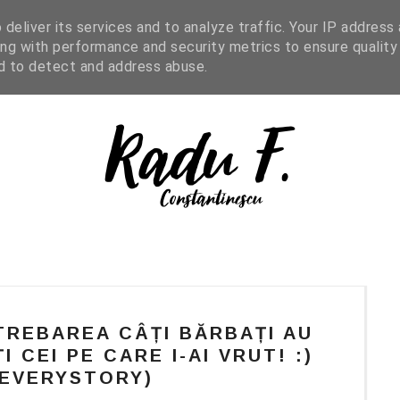
IGHT READING
ENGLISH
SHOP
deliver its services and to analyze traffic. Your IP address
ng with performance and security metrics to ensure quality
nd to detect and address abuse.
TREBAREA CÂȚI BĂRBAȚI AU
I CEI PE CARE I-AI VRUT! :)
4EVERYSTORY)