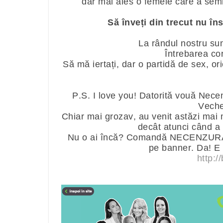
dar mai ales o femeie care a semn
Să înveți din trecut nu în
La rândul nostru sun
Întrebarea cor
Să mă iertați, dar o partidă de sex, or
P.S. I love you! Datorită vouă Necen
Veche
Chiar mai grozav, au venit astăzi mai 
decât atunci când a 
Nu o ai încă? Comandă NECENZURAT c
pe banner. Da! E 
http://