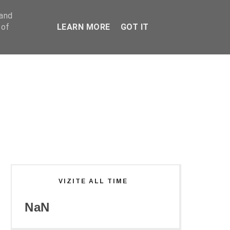
 and
 of
LEARN MORE
GOT IT
VIZITE ALL TIME
NaN