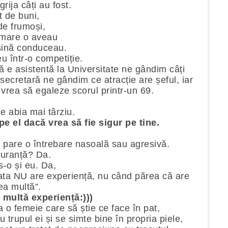
grija câți au fost.
t de buni,
de frumoși,
 mare o aveau
șină conduceau.
 într-o competiție.
ă e asistentă la Universitate ne gândim câți
ecretară ne gândim ce atracție are șeful, iar
 vrea să egaleze scorul printr-un 69.
ne abia mai târziu.
pe el dacă vrea să fie sigur pe tine.
e pare o întrebare nasoală sau agresivă.
guranță? Da.
-o și eu. Da,
fata NU are experiență, nu când părea că are
ea multă”.
 multă experiență:)))
 o femeie care să știe ce face în pat,
 trupul ei și se simte bine în propria piele,