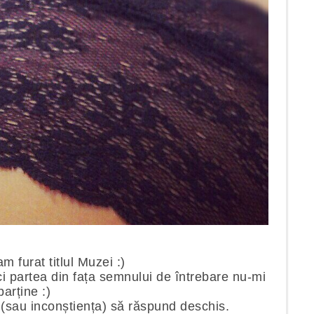
 furat titlul Muzei :)
ci partea din fața semnului de întrebare nu-mi
parține :)
 (sau inconștiența) să răspund deschis.