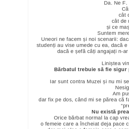
Da. Ne F. 
Câ
cât 
cât de
și ce ma
Suntem mereu
Uneori ne facem și noi scenarii: dac
studenți au vise umede cu ea, dacă e s
dacă e șefă câți angajați n-ar
Liniștea vi
Bărbatul trebuie să fie sigur 
Iar sunt contra Muzei și nu mi s
Nesi
Am pus
dar fix pe dos, când mi se părea că 
“pr
Nu există prea
Orice bărbat normal la cap vrea
o femeie care a încheiat deja pace cu