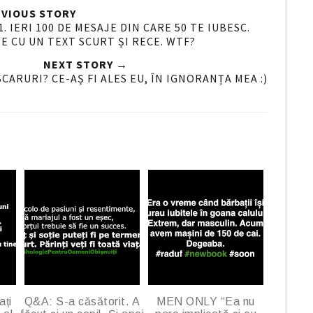
O
O
VIOUS STORY
n
IERI 100 DE MESAJE DIN CARE 50 TE IUBESC.
E CU UN TEXT SCURT ȘI RECE. WTF?
G
o
NEXT STORY →
o
CARURI? CE-AȘ FI ALES EU, ÎN IGNORANȚA MEA :)
g
l
e
P
l
u
s
ați
Q&A: S-a căsătorit. A
MEN ONLY “Ea nu