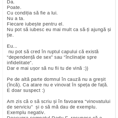
Da.
Poate.
Cu condiția să fie a lui.
Nu a ta.
Fiecare iubește pentru el.
Nu pot să iubesc eu mai mult ca să-ți ajungă și
ție.
Eu...
nu pot să cred în ruptul capului că există
“dependență de sex” sau “înclinație spre
infidelitate”.
Dar e mai ușor să nu fii tu de vină :))
Pe de altă parte domnul în cauză nu a greșit
(încă). Ca atare nu e vinovat în speța de față.
E doar suspect :)
Am zis că o să scriu și în favoarea “vinovatului
de serviciu” și o să mă dau de exemplu.
Exemplu negativ.