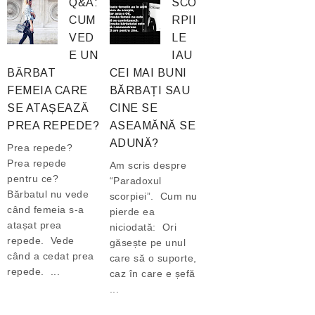
Q&A:
SCO
CUM
RPII
VED
LE
E UN
IAU
BĂRBAT
CEI MAI BUNI
FEMEIA CARE
BĂRBAȚI SAU
SE ATAȘEAZĂ
CINE SE
PREA REPEDE?
ASEAMĂNĂ SE
ADUNĂ?
Prea repede?
Prea repede
Am scris despre
pentru ce?
“Paradoxul
Bărbatul nu vede
scorpiei”. Cum nu
când femeia s-a
pierde ea
atașat prea
niciodată: Ori
repede. Vede
găsește pe unul
când a cedat prea
care să o suporte,
repede. ...
caz în care e șefă
...