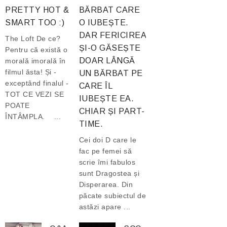
PRETTY HOT &
BĂRBAT CARE
SMART TOO :)
O IUBEȘTE.
DAR FERICIREA
The Loft De ce?
ȘI-O GĂSEȘTE
Pentru că există o
DOAR LÂNGĂ
morală imorală în
filmul ăsta! Și -
UN BĂRBAT PE
exceptând finalul -
CARE ÎL
TOT CE VEZI SE
IUBEȘTE EA.
POATE
CHIAR ȘI PART-
ÎNTÂMPLA. ...
TIME.
Cei doi D care le
fac pe femei să
scrie îmi fabulos
sunt Dragostea și
Disperarea. Din
păcate subiectul de
astăzi apare ...