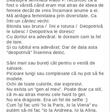
Deasupra semnatul Radu F. recunosc că a
fost o vârstă când eram mai atras de ideea de
femeie decât de vreo încarnare anume a ei.
Mă atrăgea feminitatea prin diversitate. Ca
într-un cântec vechi:
Blonda sau bruna / îmi e totuna / Deopotrivă
le iubesc / Deopotriva le doresc!
Cu doritul era adevărat: le doream cam la fel
de tare.
Și cu iubitul era adevărat: Dar de data asta
“deopotrivă” însemna deloc.
Sâni mari sau bureți cât pentru o vestă de
salvare.
Picioare lungi sau complexate că nu pot să fie
modele.
Ochi de toate culorile, dar expresivi.
Nu exista un “gen al meu”. Poate doar ca stil,
că m-au atras mereu cele hard to get.
Nu era dragoste. Era un fel de selfie :)
Cum își fac unii "Io la Paris, Io la Viena" eu
putem să-mi fac "Io la Andreea, Io la Alina,