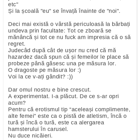
etc"
Și la școală "eu" se învață înainte de "noi".
Deci mai există o vârstă periculoasă la bărbați
undeva prin facultate: Tot ce zboară se
mănâncă și tot ce nu fuck am impresia că o să
regret.
Judecâd după cât de ușor nu cred că mă
hazardez dacă spun că și femeilor le place să
probeze până găsesc una pe măsura lor.
O dragoste pe măsura lor :)
Voi la ce v-ați gândit? :))
Dar omul nostru e bine crescut.
A experimentat. I-a plăcut. De ce s-ar opri
acum?
Pentru că erotismul tip “aceleași complimente,
alte femei” este ca o pistă de atletism, încă o
tură și încă o tură, este ca alergarea
hamsterului în carusel.
Nu duce nicăieri.