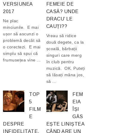
VERSIUNEA
FEMEIE DE
2017
CASĂ? UNDE
DRACU’ LE
Ne plac
CAUȚI??
minciunile. E mai
ușor să ascunzi o
Vreau să ridice
problemă decât să
două degete, ca la
o corectezi. E mai
școală, bărbații
simplu să spui că
singuri care merg
frumusețea vine ...
în club pentru
muzică. OK. Puteți
să lăsați mâna jos,
să ...
TOP
FEM
5
EIA
FILM
ÎȘI
E
GĂS
DESPRE
EȘTE LINIȘTEA
INFIDELITATE.
CÂND ARE UN