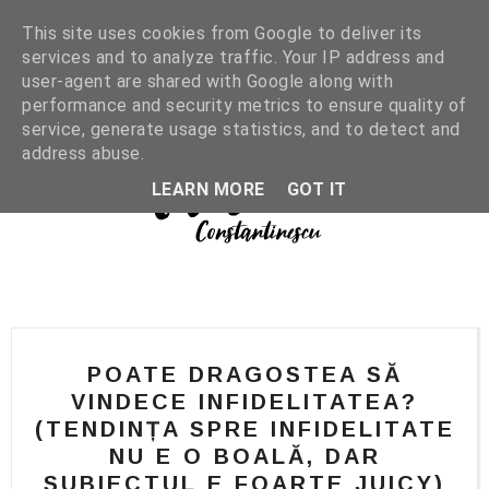
This site uses cookies from Google to deliver its
services and to analyze traffic. Your IP address and
user-agent are shared with Google along with
performance and security metrics to ensure quality of
service, generate usage statistics, and to detect and
address abuse.
LEARN MORE
GOT IT
POATE DRAGOSTEA SĂ
VINDECE INFIDELITATEA?
(TENDINȚA SPRE INFIDELITATE
NU E O BOALĂ, DAR
SUBIECTUL E FOARTE JUICY)