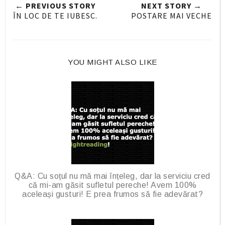
← PREVIOUS STORY
NEXT STORY →
O
O
ÎN LOC DE TE IUBESC.
POSTARE MAI VECHE
n
n
F
G
a
o
c
o
YOU MIGHT ALSO LIKE
e
g
b
l
o
e
o
P
k
l
u
s
Q&A: Cu soțul nu mă mai înțeleg, dar la serviciu cred
că mi-am găsit sufletul pereche! Avem 100%
aceleași gusturi! E prea frumos să fie adevărat?