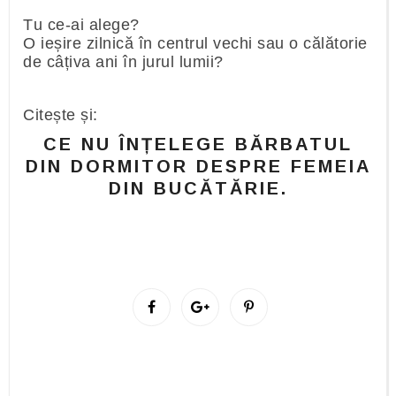
Tu ce-ai alege?
O ieșire zilnică în centrul vechi sau o călătorie
de câțiva ani în jurul lumii?
Citește și:
CE NU ÎNȚELEGE BĂRBATUL
DIN DORMITOR DESPRE FEMEIA
DIN BUCĂTĂRIE.
S
S
P
h
h
i
a
a
n
r
r
i
e
e
t