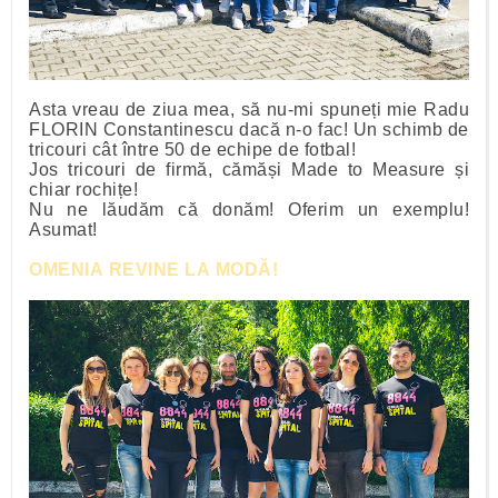
Asta vreau de ziua mea, să nu-mi spuneți mie Radu
FLORIN Constantinescu dacă n-o fac! Un schimb de
tricouri cât între 50 de echipe de fotbal!
Jos tricouri de firmă, cămăși Made to Measure și
chiar rochițe!
Nu ne lăudăm că donăm! Oferim un exemplu!
Asumat!
OMENIA REVINE LA MODĂ!