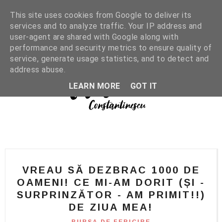
This site uses cookies from Google to deliver its
services and to analyze traffic. Your IP address and
user-agent are shared with Google along with
performance and security metrics to ensure quality of
service, generate usage statistics, and to detect and
address abuse.
LEARN MORE
GOT IT
VREAU SĂ DEZBRAC 1000 DE
OAMENI! CE MI-AM DORIT (ȘI -
SURPRINZĂTOR - AM PRIMIT!!)
DE ZIUA MEA!