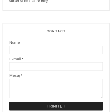
sursei și link către blog.
CONTACT
Nume
E-mail
*
Mesaj
*