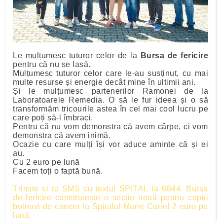
Le mulțumesc tuturor celor de la
Bursa de fericire
pentru că nu se lasă.
Mulțumesc tuturor celor care le-au susținut, cu mai
multe resurse și energie decât mine în ultimii ani.
Și le mulțumesc partenerilor Ramonei de la
Laboratoarele Remedia. O să le fur ideea și o să
transformăm tricourile astea în cel mai cool lucru pe
care poți să-l îmbraci.
Pentru că nu vom demonstra că avem cârpe, ci vom
demonstra că avem inimă.
Ocazie cu care mulți își vor aduce aminte că și ei
au.
Cu 2 euro pe lună
Facem toți o faptă bună.
Trimite și tu SMS cu textul SPITAL la 8844. Bursa
de fericire construiește o secție nouă pentru copiii
bolnavi de cancer la Spitalul Marie Curie! 2 euro pe
lună.