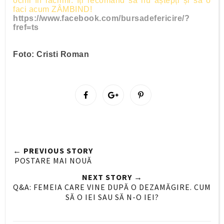
ochii în lacrimi. Îți recomand să nu aștepți și să o
faci acum ZÂMBIND!
https://www.facebook.com/bursadefericire/?
fref=ts
Foto: Cristi Roman
S
S
P
h
h
i
a
a
n
r
r
i
e
e
t
← PREVIOUS STORY
O
O
POSTARE MAI NOUĂ
n
n
NEXT STORY →
F
G
Q&A: FEMEIA CARE VINE DUPĂ O DEZAMĂGIRE. CUM
a
o
SĂ O IEI SAU SĂ N-O IEI?
c
o
e
g