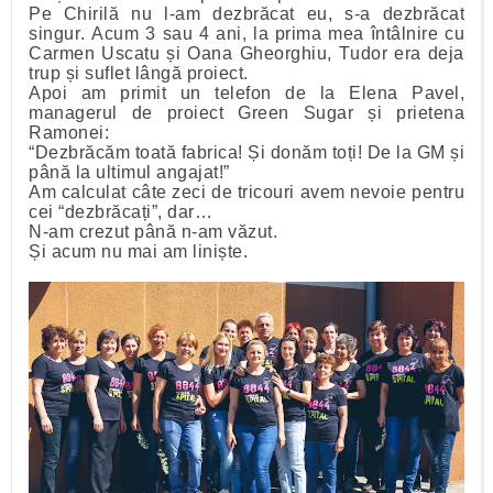
Pe Chirilă nu l-am dezbrăcat eu, s-a dezbrăcat
singur. Acum 3 sau 4 ani, la prima mea întâlnire cu
Carmen Uscatu și Oana Gheorghiu, Tudor era deja
trup și suflet lângă proiect.
Apoi am primit un telefon de la Elena Pavel,
managerul de proiect Green Sugar și prietena
Ramonei:
“Dezbrăcăm toată fabrica! Și donăm toți! De la GM și
până la ultimul angajat!”
Am calculat câte zeci de tricouri avem nevoie pentru
cei “dezbrăcați”, dar…
N-am crezut până n-am văzut.
Și acum nu mai am liniște.