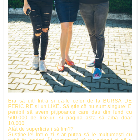
Era să uit! Intră și dă-le celor de la BURSA DE
FERICIRE și un LIKE. Să știe că nu sunt singure! E
penibil să avem pițipoance care dau din fund cu
500.000 de like-uri și pagina asta să aibă doar
10.000!
Atât de superficiali să fim??
Susține-le! Într-o zi s-ar putea să le mulțumești cu