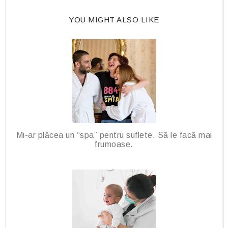
b
l
o
e
YOU MIGHT ALSO LIKE
o
P
k
l
u
s
Mi-ar plăcea un “spa” pentru suflete. Să le facă mai
frumoase.