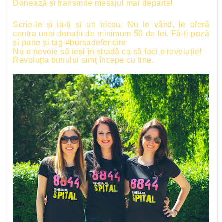
Donează și transmite mesajul mai departe!
Scrie-le și ia-ți și un tricou. Nu le vând, le oferă
contra unei donații de minimum 50 de lei. Fă-ți poză
și pune și tag #bursadefericire
Nu e nevoie să ieși în stradă ca să faci o revoluție!
Revoluția bunului simț începe cu tine.