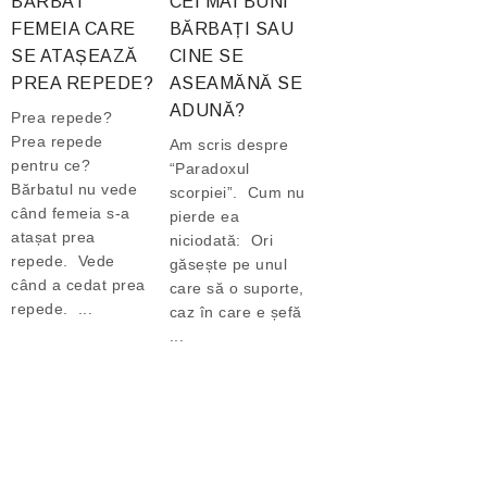
BĂRBAT
CEI MAI BUNI
FEMEIA CARE
BĂRBAȚI SAU
SE ATAȘEAZĂ
CINE SE
PREA REPEDE?
ASEAMĂNĂ SE
ADUNĂ?
Prea repede?
Prea repede
Am scris despre
pentru ce?
“Paradoxul
Bărbatul nu vede
scorpiei”. Cum nu
când femeia s-a
pierde ea
atașat prea
niciodată: Ori
repede. Vede
găsește pe unul
când a cedat prea
care să o suporte,
repede. ...
caz în care e șefă
...