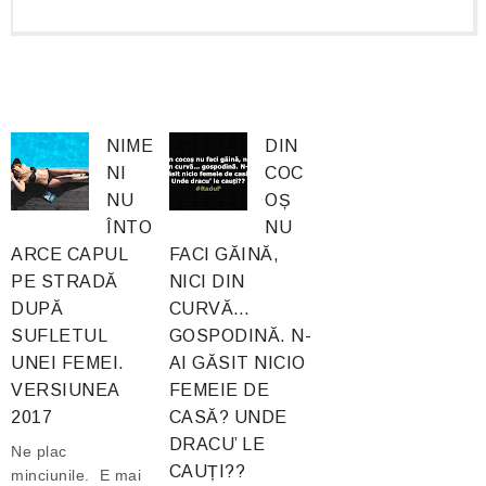
NIME
DIN
NI
COC
NU
OȘ
ÎNTO
NU
ARCE CAPUL
FACI GĂINĂ,
PE STRADĂ
NICI DIN
DUPĂ
CURVĂ…
SUFLETUL
GOSPODINĂ. N-
UNEI FEMEI.
AI GĂSIT NICIO
VERSIUNEA
FEMEIE DE
2017
CASĂ? UNDE
DRACU’ LE
Ne plac
CAUȚI??
minciunile. E mai