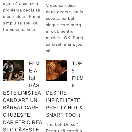
ușor să ascunzi o
Vreau să ridice
problemă decât să
două degete, ca la
o corectezi. E mai
școală, bărbații
simplu să spui că
singuri care merg
frumusețea vine ...
în club pentru
muzică. OK. Puteți
să lăsați mâna jos,
să ...
FEM
TOP
EIA
5
ÎȘI
FILM
GĂS
E
EȘTE LINIȘTEA
DESPRE
CÂND ARE UN
INFIDELITATE.
BĂRBAT CARE
PRETTY HOT &
O IUBEȘTE.
SMART TOO :)
DAR FERICIREA
The Loft De ce?
ȘI-O GĂSEȘTE
Pentru că există o