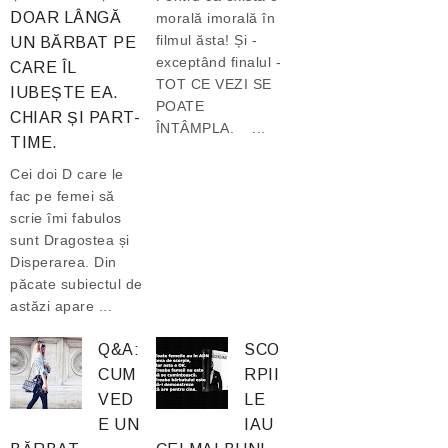
DOAR LÂNGĂ
morală imorală în
filmul ăsta! Și -
UN BĂRBAT PE
exceptând finalul -
CARE ÎL
TOT CE VEZI SE
IUBEȘTE EA.
POATE
CHIAR ȘI PART-
ÎNTÂMPLA. ...
TIME.
Cei doi D care le
fac pe femei să
scrie îmi fabulos
sunt Dragostea și
Disperarea. Din
păcate subiectul de
astăzi apare ...
Q&A:
SCO
CUM
RPII
VED
LE
E UN
IAU