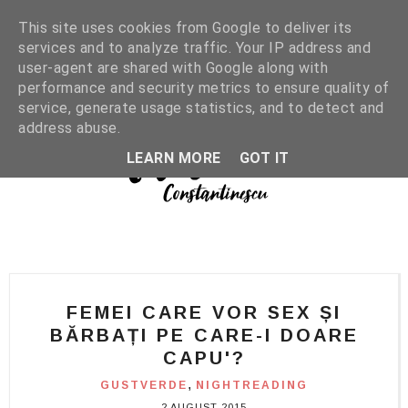
This site uses cookies from Google to deliver its
services and to analyze traffic. Your IP address and
user-agent are shared with Google along with
performance and security metrics to ensure quality of
service, generate usage statistics, and to detect and
address abuse.
LEARN MORE
GOT IT
FEMEI CARE VOR SEX ȘI
BĂRBAȚI PE CARE-I DOARE
CAPU'?
,
GUSTVERDE
NIGHTREADING
2 AUGUST 2015