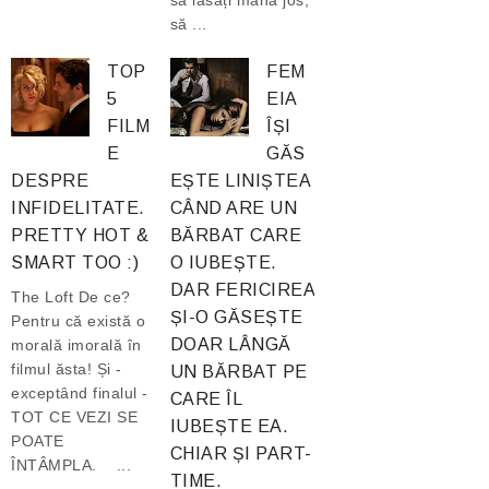
să ...
TOP
FEM
5
EIA
FILM
ÎȘI
E
GĂS
DESPRE
EȘTE LINIȘTEA
INFIDELITATE.
CÂND ARE UN
PRETTY HOT &
BĂRBAT CARE
SMART TOO :)
O IUBEȘTE.
DAR FERICIREA
The Loft De ce?
ȘI-O GĂSEȘTE
Pentru că există o
DOAR LÂNGĂ
morală imorală în
filmul ăsta! Și -
UN BĂRBAT PE
exceptând finalul -
CARE ÎL
TOT CE VEZI SE
IUBEȘTE EA.
POATE
CHIAR ȘI PART-
ÎNTÂMPLA. ...
TIME.