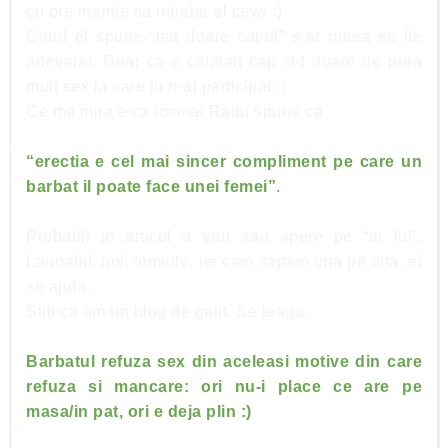
cu ore inainte sa intrebe el ceva :)
Cand el spune “ma doare capul” s-ar putea sa fie
adevarat. Doar ca e celalalt cap si-l doare de prea
mult sex la care tu n-ai participat :)
Ce ma mira e ca tocmai Radu spune ca
“erectia e cel mai sincer compliment pe care un
barbat il poate face unei femei”
.
Probabil in articol a vrut sa-i apere pe “ai lui”.
Laudabil, noi, femeile, ne cam sapam una pe alta, ei
se ajuta.
Stiti ca am un blog de gatit. Se leaga.
Barbatul refuza sex din aceleasi motive din care
refuza si mancare: ori nu-i place ce are pe
masa/in pat, ori e deja plin :)