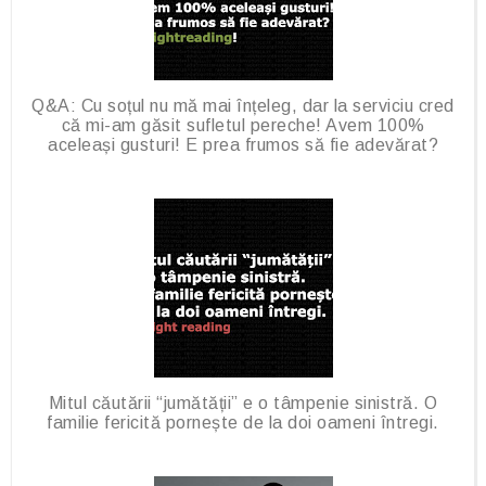
Q&A: Cu soțul nu mă mai înțeleg, dar la serviciu cred
că mi-am găsit sufletul pereche! Avem 100%
aceleași gusturi! E prea frumos să fie adevărat?
Mitul căutării “jumătății” e o tâmpenie sinistră. O
familie fericită pornește de la doi oameni întregi.