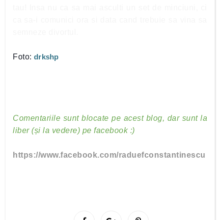
tau! Insa nu ca sa mai asculti un set de minciuni, ci
ca sa-i comunici ora si data cand trebuie sa vina sa
semneze divortul.
Foto:
drkshp
Comentariile sunt blocate pe acest blog, dar sunt la
liber (și la vedere) pe facebook :)
https://www.facebook.com/raduefconstantinescu
S
S
P