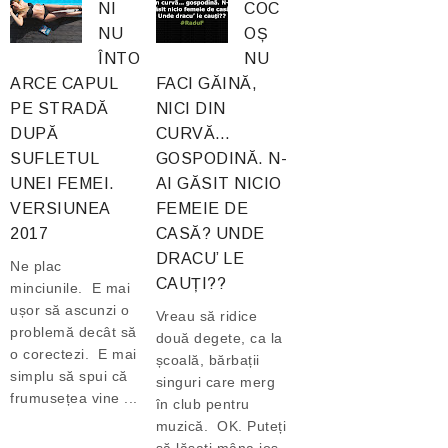
NI
COC
NU
OȘ
ÎNTO
NU
ARCE CAPUL
FACI GĂINĂ,
PE STRADĂ
NICI DIN
DUPĂ
CURVĂ…
SUFLETUL
GOSPODINĂ. N-
UNEI FEMEI.
AI GĂSIT NICIO
VERSIUNEA
FEMEIE DE
2017
CASĂ? UNDE
DRACU’ LE
Ne plac
CAUȚI??
minciunile. E mai
ușor să ascunzi o
Vreau să ridice
problemă decât să
două degete, ca la
o corectezi. E mai
școală, bărbații
simplu să spui că
singuri care merg
frumusețea vine ...
în club pentru
muzică. OK. Puteți
să lăsați mâna jos,