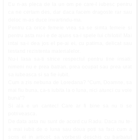
Eu n-as pleca de la un om pe care-l iubesc pentru
ca ne certam des, dar daca facem dragoste rar sau
deloc m-as duce invartindu-ma.
Pentru ca orice femeie vrea sa se simta femeie si
pentru asta nu-i e de ajuns sa-i spele lui chilotii! Mai
intai sa-i dea jos el pe-ai ei, cu patima, delicat sau
testand rezistenta materialelor.
Nu-i lasa sa-ti strice respectul pentru tine insati:
nimeni nu e prea batran, prea ocupat sau prea urat
sa iubeasca si sa fie iubit.
Cum a zis nebuna de Loredana? “Cum, Doamne, sa
mai fiu buna, ca-s iubita la o luna, nici atunci cu voie
buna”?
Si ala e un cantec! Care ar fi bine sa nu ti se
potriveasca.
De data asta nu sunt de acord cu Radu. Daca nu te-
a mai iubit de o luna sau doua poti sa faci cum a
scris el in articol: sa vorbesti deschis cu barbatul