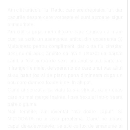
Am citit articolul lui Radu, care are dreptatea lui, dar
cazurile despre care vorbeste el sunt aproape sigur
o minoritate.
Am citit si grija unei cititoare care spunea ca n-am
cum sa scriu un asemenea articol din experienta :))
Multumesc pentru compliment, dar o sa fiu cinstita:
desi nu-mi aduc aminte sa ma fi refuzat un barbat
cand a fost vorba de sex, am avut si eu parte de
infrangerile mele, de sperante de care unul sau altul
si-au batut joc si de plans pana dimineata dupa un
bou care dormea foarte bine. In alt pat.
Cand ai senzatia ca viata ta s-a stricat, ca un ceas
care nu mai merge inainte, lipsa sexului intr-o seara
pare o gluma.
Noi, femeile, am inventat “ma doare capul”. Si
NICIODATA nu e asta problema. Cand ne doare
capul de-adevaratele, se stie cu lux de amanunte si