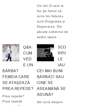
Cei doi D care le
fac pe femei să
scrie îmi fabulos
sunt Dragostea și
Disperarea. Din
păcate subiectul de
astăzi apare ...
Q&A:
SCO
CUM
RPII
VED
LE
E UN
IAU
BĂRBAT
CEI MAI BUNI
FEMEIA CARE
BĂRBAȚI SAU
SE ATAȘEAZĂ
CINE SE
PREA REPEDE?
ASEAMĂNĂ SE
ADUNĂ?
Prea repede?
Prea repede
Am scris despre