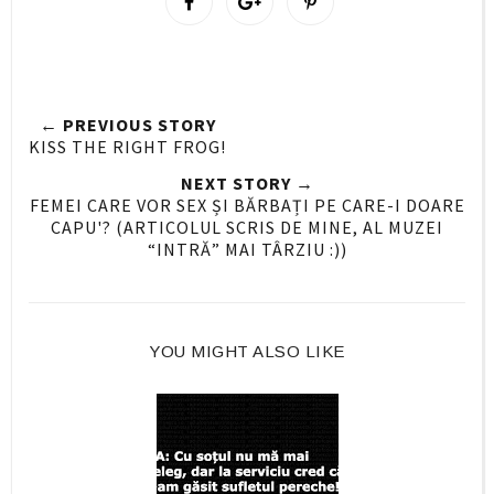
h
h
i
a
a
n
r
r
i
e
e
t
← PREVIOUS STORY
O
O
KISS THE RIGHT FROG!
n
n
NEXT STORY →
F
G
FEMEI CARE VOR SEX ȘI BĂRBAȚI PE CARE-I DOARE
a
o
CAPU'? (ARTICOLUL SCRIS DE MINE, AL MUZEI
c
o
“INTRĂ” MAI TÂRZIU :))
e
g
b
l
o
e
o
P
YOU MIGHT ALSO LIKE
k
l
u
s