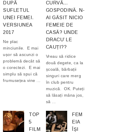
DUPĂ
CURVĂ…
SUFLETUL
GOSPODINĂ. N-
UNEI FEMEI.
AI GĂSIT NICIO
VERSIUNEA
FEMEIE DE
2017
CASĂ? UNDE
DRACU’ LE
Ne plac
CAUȚI??
minciunile. E mai
ușor să ascunzi o
Vreau să ridice
problemă decât să
două degete, ca la
o corectezi. E mai
școală, bărbații
simplu să spui că
singuri care merg
frumusețea vine ...
în club pentru
muzică. OK. Puteți
să lăsați mâna jos,
să ...
TOP
FEM
5
EIA
FILM
ÎȘI