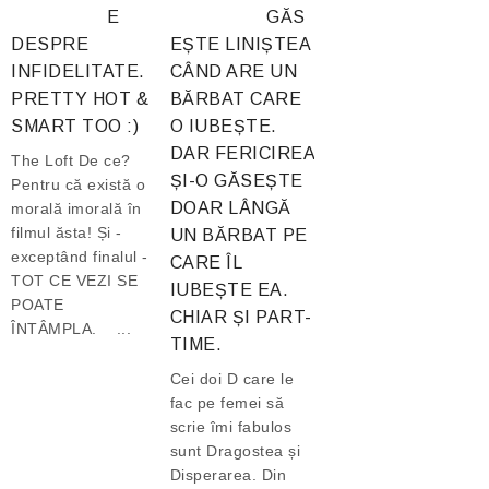
E
GĂS
DESPRE
EȘTE LINIȘTEA
INFIDELITATE.
CÂND ARE UN
PRETTY HOT &
BĂRBAT CARE
SMART TOO :)
O IUBEȘTE.
DAR FERICIREA
The Loft De ce?
ȘI-O GĂSEȘTE
Pentru că există o
DOAR LÂNGĂ
morală imorală în
filmul ăsta! Și -
UN BĂRBAT PE
exceptând finalul -
CARE ÎL
TOT CE VEZI SE
IUBEȘTE EA.
POATE
CHIAR ȘI PART-
ÎNTÂMPLA. ...
TIME.
Cei doi D care le
fac pe femei să
scrie îmi fabulos
sunt Dragostea și
Disperarea. Din