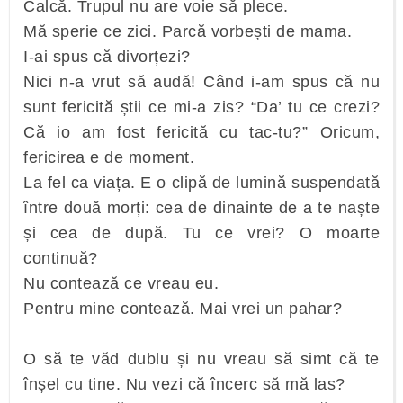
Calcă. Trupul nu are voie să plece.
Mă sperie ce zici. Parcă vorbești de mama.
I-ai spus că divorțezi?
Nici n-a vrut să audă! Când i-am spus că nu
sunt fericită știi ce mi-a zis? “Da’ tu ce crezi?
Că io am fost fericită cu tac-tu?” Oricum,
fericirea e de moment.
La fel ca viața. E o clipă de lumină suspendată
între două morți: cea de dinainte de a te naște
și cea de după. Tu ce vrei? O moarte
continuă?
Nu contează ce vreau eu.
Pentru mine contează. Mai vrei un pahar?
O să te văd dublu și nu vreau să simt că te
înșel cu tine. Nu vezi că încerc să mă las?