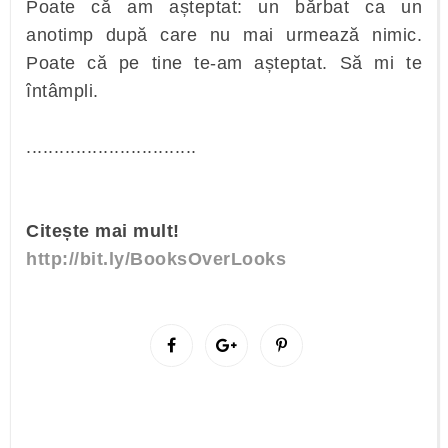
Poate că am așteptat: un bărbat ca un
anotimp după care nu mai urmează nimic.
Poate că pe tine te-am așteptat. Să mi te
întâmpli.
...............................
Citește mai mult!
http://bit.ly/BooksOverLooks
S
S
P
h
h
i
a
a
n
r
r
i
e
e
t