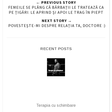
← PREVIOUS STORY
O
O
FEMEILE SE PLÂNG CĂ BĂRBAȚII LE TRATEAZĂ CA
n
n
PE ȚIGĂRI: LE APRIND ȘI APOI LE TRAG ÎN PIEPT
F
G
NEXT STORY →
a
o
POVESTEȘTE-MI DESPRE RELAȚIA TA, DOCTORE :)
c
o
e
g
b
l
o
e
RECENT POSTS
o
P
k
l
u
s
Terapia cu schimbare