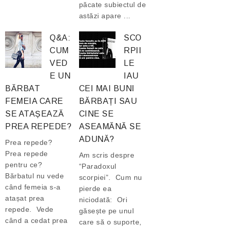
păcate subiectul de
astăzi apare ...
Q&A:
SCO
CUM
RPII
VED
LE
E UN
IAU
BĂRBAT
CEI MAI BUNI
FEMEIA CARE
BĂRBAȚI SAU
SE ATAȘEAZĂ
CINE SE
PREA REPEDE?
ASEAMĂNĂ SE
ADUNĂ?
Prea repede?
Prea repede
Am scris despre
pentru ce?
“Paradoxul
Bărbatul nu vede
scorpiei”. Cum nu
când femeia s-a
pierde ea
atașat prea
niciodată: Ori
repede. Vede
găsește pe unul
când a cedat prea
care să o suporte,