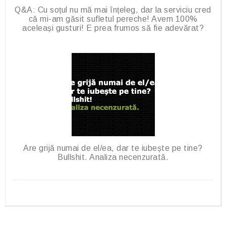
Q&A: Cu soțul nu mă mai înțeleg, dar la serviciu cred
că mi-am găsit sufletul pereche! Avem 100%
aceleași gusturi! E prea frumos să fie adevărat?
Are grijă numai de el/ea, dar te iubește pe tine?
Bullshit. Analiza necenzurată.