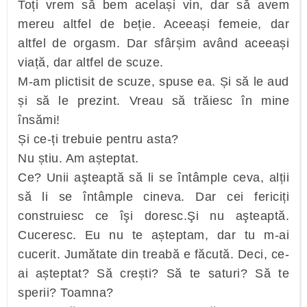
Toți vrem să bem același vin, dar să avem
mereu altfel de beție. Aceeași femeie, dar
altfel de orgasm. Dar sfârșim având aceeași
viață, dar altfel de scuze.
M-am plictisit de scuze, spuse ea. Și să le aud
și să le prezint. Vreau să trăiesc în mine
însămi!
Și ce-ți trebuie pentru asta?
Nu știu. Am așteptat.
Ce? Unii aşteaptă să li se întâmple ceva, alții
să li se întâmple cineva. Dar cei fericiți
construiesc ce îşi doresc.Şi nu aşteaptă.
Cuceresc. Eu nu te așteptam, dar tu m-ai
cucerit. Jumătate din treabă e făcută. Deci, ce-
ai așteptat? Să crești? Să te saturi? Să te
sperii? Toamna?