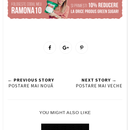
S
S
P
h
h
i
a
a
n
r
r
i
e
e
t
← PREVIOUS STORY
NEXT STORY →
O
O
POSTARE MAI NOUĂ
POSTARE MAI VECHE
n
n
F
G
a
o
c
o
YOU MIGHT ALSO LIKE
e
g
b
l