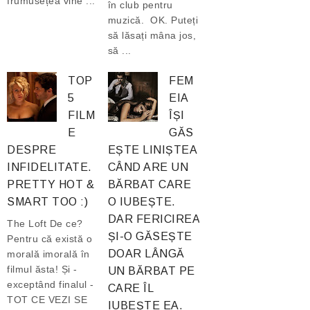
frumusețea vine ...
în club pentru
muzică. OK. Puteți
să lăsați mâna jos,
să ...
TOP
FEM
5
EIA
FILM
ÎȘI
E
GĂS
DESPRE
EȘTE LINIȘTEA
INFIDELITATE.
CÂND ARE UN
PRETTY HOT &
BĂRBAT CARE
SMART TOO :)
O IUBEȘTE.
DAR FERICIREA
The Loft De ce?
ȘI-O GĂSEȘTE
Pentru că există o
DOAR LÂNGĂ
morală imorală în
filmul ăsta! Și -
UN BĂRBAT PE
exceptând finalul -
CARE ÎL
TOT CE VEZI SE
IUBEȘTE EA.