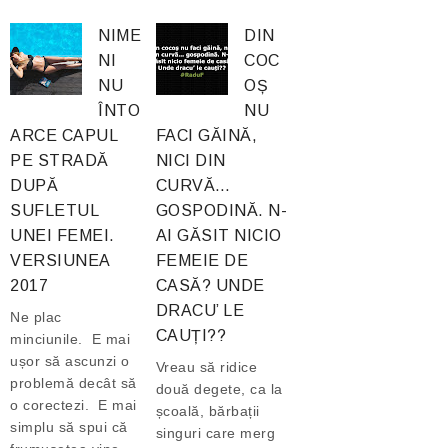
NIME
DIN
NI
COC
NU
OȘ
ÎNTO
NU
ARCE CAPUL
FACI GĂINĂ,
PE STRADĂ
NICI DIN
DUPĂ
CURVĂ…
SUFLETUL
GOSPODINĂ. N-
UNEI FEMEI.
AI GĂSIT NICIO
VERSIUNEA
FEMEIE DE
2017
CASĂ? UNDE
DRACU’ LE
Ne plac
CAUȚI??
minciunile. E mai
ușor să ascunzi o
Vreau să ridice
problemă decât să
două degete, ca la
o corectezi. E mai
școală, bărbații
simplu să spui că
singuri care merg