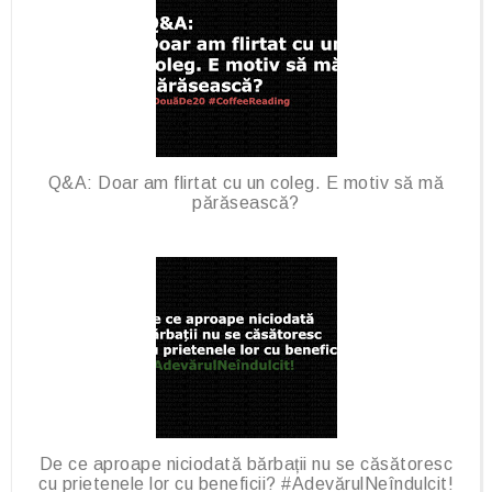
o
e
o
P
k
l
u
s
Q&A: Doar am flirtat cu un coleg. E motiv să mă
părăsească?
De ce aproape niciodată bărbații nu se căsătoresc
cu prietenele lor cu beneficii? #AdevărulNeîndulcit!