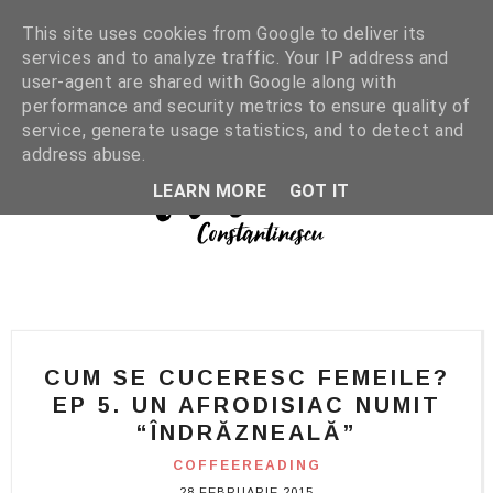
This site uses cookies from Google to deliver its
services and to analyze traffic. Your IP address and
user-agent are shared with Google along with
performance and security metrics to ensure quality of
service, generate usage statistics, and to detect and
address abuse.
LEARN MORE
GOT IT
CUM SE CUCERESC FEMEILE?
EP 5. UN AFRODISIAC NUMIT
“ÎNDRĂZNEALĂ”
COFFEEREADING
28 FEBRUARIE 2015