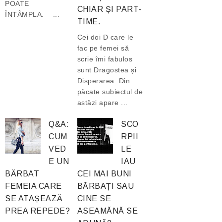
POATE
CHIAR ȘI PART-
ÎNTÂMPLA. ...
TIME.
Cei doi D care le
fac pe femei să
scrie îmi fabulos
sunt Dragostea și
Disperarea. Din
păcate subiectul de
astăzi apare ...
Q&A:
SCO
CUM
RPII
VED
LE
E UN
IAU
BĂRBAT
CEI MAI BUNI
FEMEIA CARE
BĂRBAȚI SAU
SE ATAȘEAZĂ
CINE SE
PREA REPEDE?
ASEAMĂNĂ SE