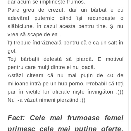
dar acum se împlinește frumos.
Pare greu de crezut, dar un bărbat e cu
adevărat puternic când își recunoaște o
slăbiciune. În cazul acesta pentru tine. Și nu
vrea să scape de ea.
Îți trebuie îndrăzneală pentru că e ca un salt în
gol.
Toți bărbații detestă să piardă. E motivul
pentru care mulți dintre ei nu joacă.
Astăzi citeam că nu mai puțin de 40 de
milioane intră pe un hub porno. Probabil că toți
par în viețile lor oficiale niște învingători :)))
Nu i-a văzut nimeni pierzând :))
Fact: Cele mai frumoase femei
primesc cele mai puține oferte.