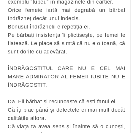
exemplu “tupeu” în magazinele din cartier.
Orice femeie iartă mai degrabă un bărbat
îndrăzneț decât unul indecis.
Bonusul îndrăznelii e repetiția ei.
Pe bărbați insistența îi plictisește, pe femei le
flatează. Le place să simtă că nu e o toană, că
sunt dorite cu adevărat.
ÎNDRĂGOSTITUL CARE NU E CEL MAI
MARE ADMIRATOR AL FEMEII IUBITE NU E
ÎNDRĂGOSTIT.
Da. Fii bărbat și recunoaște că ești fanul ei.
Că îți plac până și defectele ei mai mult decât
calitățile altora.
Că viața ta avea sens și înainte să o cunoști,