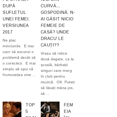
DUPĂ
CURVĂ…
SUFLETUL
GOSPODINĂ. N-
UNEI FEMEI.
AI GĂSIT NICIO
VERSIUNEA
FEMEIE DE
2017
CASĂ? UNDE
DRACU’ LE
Ne plac
CAUȚI??
minciunile. E mai
ușor să ascunzi o
Vreau să ridice
problemă decât să
două degete, ca la
o corectezi. E mai
școală, bărbații
simplu să spui că
singuri care merg
frumusețea vine ...
în club pentru
muzică. OK. Puteți
să lăsați mâna jos,
să ...
TOP
FEM
5
EIA