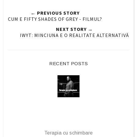
e
e
t
← PREVIOUS STORY
O
O
CUM E FIFTY SHADES OF GREY - FILMUL?
n
n
NEXT STORY →
F
G
IWYT: MINCIUNA E O REALITATE ALTERNATIVĂ
a
o
c
o
e
g
b
l
RECENT POSTS
o
e
o
P
k
l
u
s
Terapia cu schimbare