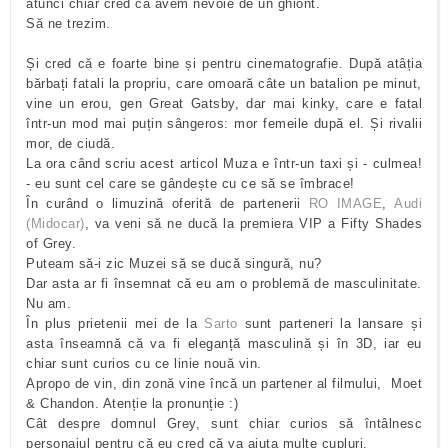
atunci chiar cred că avem nevoie de un ghiont.
Să ne trezim.
Și cred că e foarte bine și pentru cinematografie. După atâția
bărbați fatali la propriu, care omoară câte un batalion pe minut,
vine un erou, gen Great Gatsby, dar mai kinky, care e fatal
într-un mod mai puțin sângeros: mor femeile după el. Și rivalii
mor, de ciudă.
La ora când scriu acest articol Muza e într-un taxi și - culmea!
- eu sunt cel care se gândește cu ce să se îmbrace!
În curând o limuzină oferită de partenerii
RO IMAGE
,
Audi
(Midocar)
, va veni să ne ducă la premiera VIP a Fifty Shades
of Grey.
Puteam să-i zic Muzei să se ducă singură, nu?
Dar asta ar fi însemnat că eu am o problemă de masculinitate.
Nu am.
În plus prietenii mei de la
Sarto
sunt parteneri la lansare și
asta înseamnă că va fi eleganță masculină și în 3D, iar eu
chiar sunt curios cu ce linie nouă vin.
Apropo de vin, din zonă vine încă un partener al filmului, Moet
& Chandon. Atenție la pronunție :)
Cât despre domnul Grey, sunt chiar curios să întâlnesc
personajul pentru că eu cred că va ajuta multe cupluri.