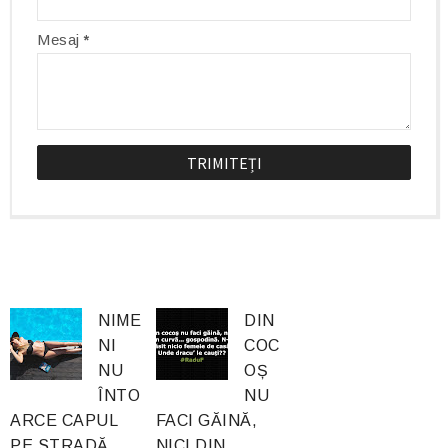
Mesaj
*
NIME
DIN
NI
COC
NU
OȘ
ÎNTO
NU
ARCE CAPUL
FACI GĂINĂ,
PE STRADĂ
NICI DIN