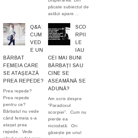
Disperarea. Din
păcate subiectul de
astăzi apare ...
Q&A:
SCO
CUM
RPII
VED
LE
E UN
IAU
BĂRBAT
CEI MAI BUNI
FEMEIA CARE
BĂRBAȚI SAU
SE ATAȘEAZĂ
CINE SE
PREA REPEDE?
ASEAMĂNĂ SE
ADUNĂ?
Prea repede?
Prea repede
Am scris despre
pentru ce?
“Paradoxul
Bărbatul nu vede
scorpiei”. Cum nu
când femeia s-a
pierde ea
atașat prea
niciodată: Ori
repede. Vede
găsește pe unul