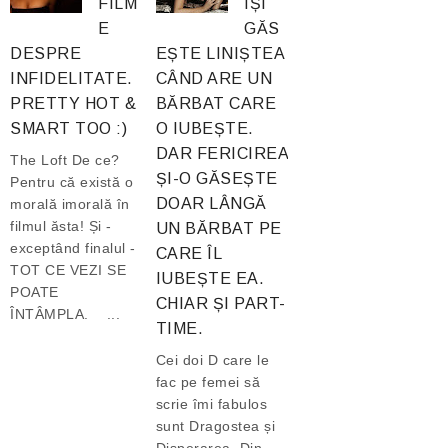
FILM
ÎȘI
E
GĂS
DESPRE
EȘTE LINIȘTEA
INFIDELITATE.
CÂND ARE UN
PRETTY HOT &
BĂRBAT CARE
SMART TOO :)
O IUBEȘTE.
DAR FERICIREA
The Loft De ce?
ȘI-O GĂSEȘTE
Pentru că există o
DOAR LÂNGĂ
morală imorală în
filmul ăsta! Și -
UN BĂRBAT PE
exceptând finalul -
CARE ÎL
TOT CE VEZI SE
IUBEȘTE EA.
POATE
CHIAR ȘI PART-
ÎNTÂMPLA. ...
TIME.
Cei doi D care le
fac pe femei să
scrie îmi fabulos
sunt Dragostea și