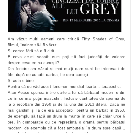
Am văzut mulți oameni care critică Fifty Shades of Grey,
filmul, înainte să-l fi văzut.
Și cartea fără să o fi citit.
E ceva ce-mi scapă: cum poți să faci judecăți de valoare
despre ceva ce nu cunoști?
Din fericire am văzut și mai mulți care sunt fie interesați de
film după ce au citit cartea, fie doar curioși.
Și asta e bine.
Pentru că eu văd acest fenomen mondial foarte… terapeutic.
Alan Pease spunea într-o carte a lui că bărbatul modern e din
ce în ce mai puțin masculin. Inclusiv cantitatea de spermă de
la o recoltare din 1950 și de la una din 2013 diferă. Dacă ne
mai gândim și la ce era acceptabil pentru un bărbat în 1950,
de exemplu să facă un drum la munte în care să chiar urce 6
ore, în comparație cu ce reprezintă o dramă pentru bărbatul
modern, de exemplu că a fost ambuteiaj în drum spre casă…