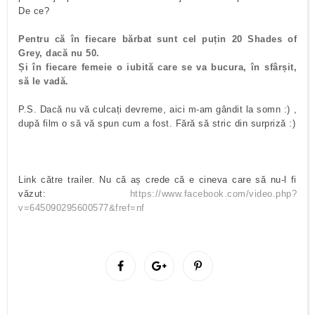
De ce?
Pentru că în fiecare bărbat sunt cel puțin 20 Shades of
Grey, dacă nu 50.
Și în fiecare femeie o iubită care se va bucura, în sfârșit,
să le vadă.
P.S. Dacă nu vă culcați devreme, aici m-am gândit la somn :) ,
după film o să vă spun cum a fost. Fără să stric din surpriză :)
Link către trailer. Nu că aș crede că e cineva care să nu-l fi
văzut:
https://www.facebook.com/video.php?
v=645090295600577&fref=nf
S
S
P
h
h
i
a
a
n
r
r
i