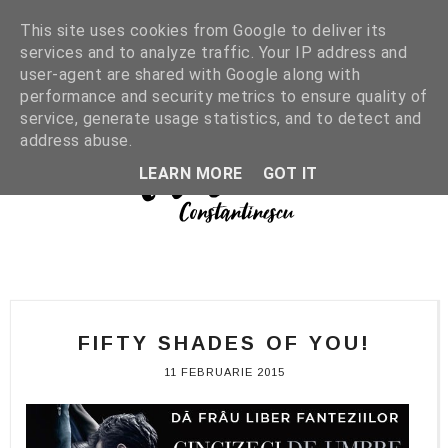
This site uses cookies from Google to deliver its
services and to analyze traffic. Your IP address and
user-agent are shared with Google along with
performance and security metrics to ensure quality of
service, generate usage statistics, and to detect and
address abuse.
LEARN MORE
GOT IT
FIFTY SHADES OF YOU!
11 FEBRUARIE 2015