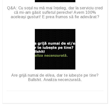
Q&A: Cu soțul nu mă mai înțeleg, dar la serviciu cred
că mi-am găsit sufletul pereche! Avem 100%
aceleași gusturi! E prea frumos să fie adevărat?
Are grijă numai de el/ea, dar te iubește pe tine?
Bullshit. Analiza necenzurată.