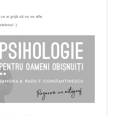
ce ai grijă să nu se afle.
elefonul :)