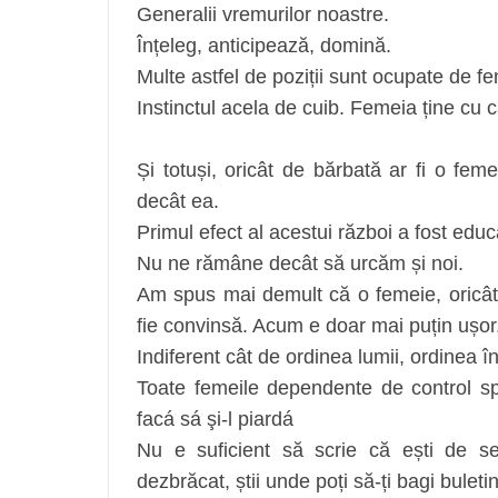
Generalii vremurilor noastre.
Înțeleg, anticipează, domină.
Multe astfel de poziții sunt ocupate de f
Instinctul acela de cuib. Femeia ține cu
Și totuși, oricât de bărbată ar fi o fe
decât ea.
Primul efect al acestui război a fost edu
Nu ne rămâne decât să urcăm și noi.
Am spus mai demult că o femeie, oricât 
fie convinsă. Acum e doar mai puțin ușor
Indiferent cât de ordinea lumii, ordinea
Toate femeile dependente de control sp
facá sá şi-l piardá
Nu e suficient să scrie că ești de s
dezbrăcat, știi unde poți să-ți bagi buleti