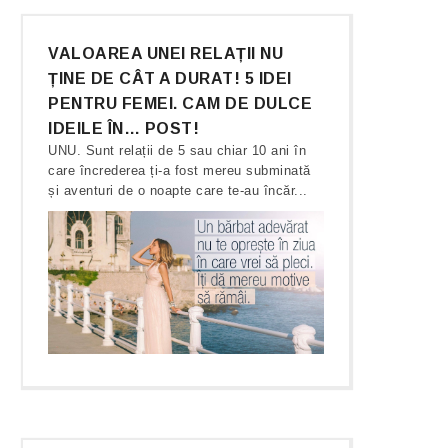
VALOAREA UNEI RELAȚII NU
ȚINE DE CÂT A DURAT! 5 IDEI
PENTRU FEMEI. CAM DE DULCE
IDEILE ÎN… POST!
UNU. Sunt relații de 5 sau chiar 10 ani în
care încrederea ți-a fost mereu subminată
și aventuri de o noapte care te-au încăr...