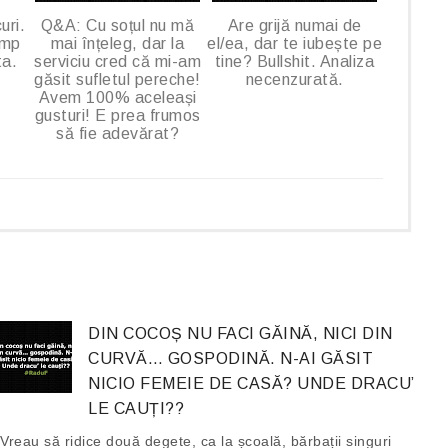
uri.
Q&A: Cu soțul nu mă
Are grijă numai de
imp
mai înțeleg, dar la
el/ea, dar te iubește pe
ta.
serviciu cred că mi-am
tine? Bullshit. Analiza
găsit sufletul pereche!
necenzurată.
Avem 100% aceleași
gusturi! E prea frumos
să fie adevărat?
DIN COCOȘ NU FACI GĂINĂ, NICI DIN
CURVĂ… GOSPODINĂ. N-AI GĂSIT
NICIO FEMEIE DE CASĂ? UNDE DRACU’
LE CAUȚI??
Vreau să ridice două degete, ca la școală, bărbații singuri