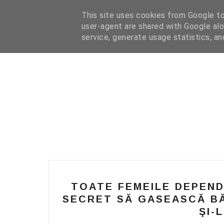
HOME
I WANT YOUR TEXT
COFFEE READING
N
This site uses cookies from Google to 
user-agent are shared with Google alo
service, generate usage statistics, a
TOATE FEMEILE DEPEND
SECRET SĂ GASEASCĂ BĂ
ŞI-