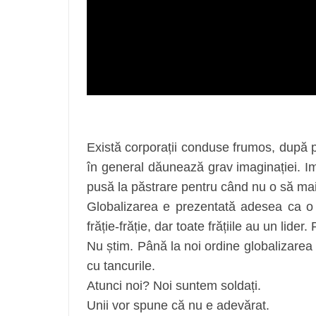
Există corporații conduse frumos, după 
în general dăunează grav imaginației. Im
pusă la păstrare pentru când nu o să m
Globalizarea e prezentată adesea ca o f
frăție-frăție, dar toate frățiile au un lide
Nu știm. Până la noi ordine globalizarea
cu tancurile.
Atunci noi? Noi suntem soldați.
Unii vor spune că nu e adevărat.