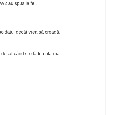
WW2 au spus la fel.
soldatul decât vrea să creadă.
ță decât când se dădea alarma.