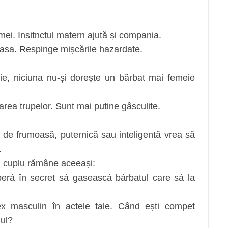
emei. Insitnctul matern ajută și compania.
 casa. Respinge mișcările hazardate.
meie, niciuna nu-și dorește un bărbat mai femeie
carea trupelor. Sunt mai puține gâsculițe.
de frumoasă, puternică sau inteligentă vrea să
.
 în cuplu rămâne aceeași:
erá în secret sá gaseascá bárbatul care sá la
ex masculin în actele tale. Când ești compet
nul?