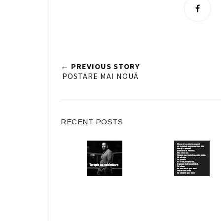
S
h
a
r
e
← PREVIOUS STORY
n
POSTARE MAI NOUĂ
F
a
c
RECENT POSTS
e
b
o
o
k