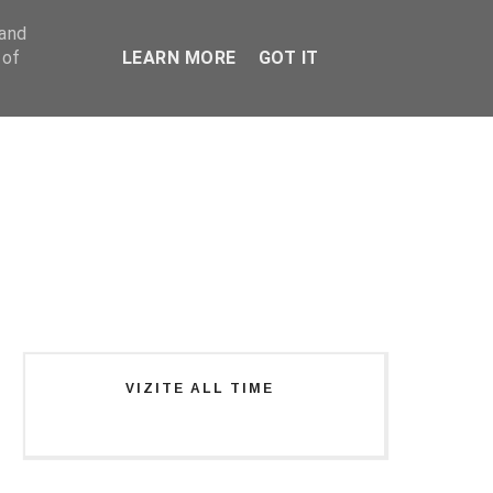
 and
 of
LEARN MORE
GOT IT
VIZITE ALL TIME