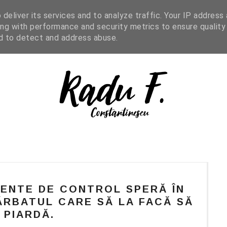
IGHT READING
ENGLISH
SHOP
deliver its services and to analyze traffic. Your IP address
ng with performance and security metrics to ensure quality
nd to detect and address abuse.
ENTE DE CONTROL SPERĂ ÎN
RBATUL CARE SĂ LA FACĂ SĂ
L PIARDĂ.