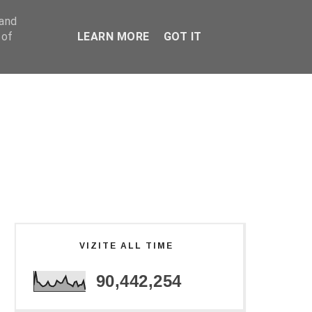
 and
 of
LEARN MORE
GOT IT
VIZITE ALL TIME
90,442,254