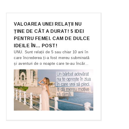
VALOAREA UNEI RELAȚII NU
ȚINE DE CÂT A DURAT! 5 IDEI
PENTRU FEMEI. CAM DE DULCE
IDEILE ÎN… POST!
UNU. Sunt relații de 5 sau chiar 10 ani în
care încrederea ți-a fost mereu subminată
și aventuri de o noapte care te-au încăr...