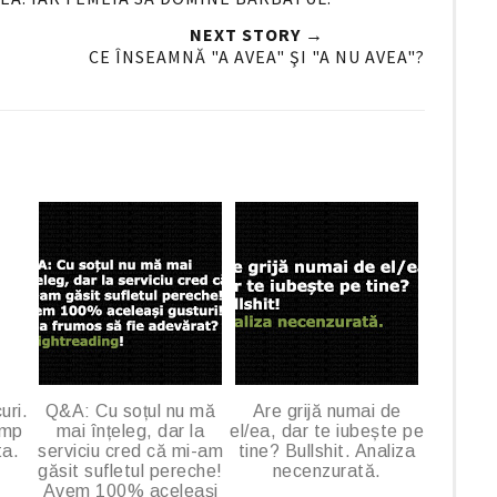
G
NEXT STORY →
o
CE ÎNSEAMNĂ "A AVEA" ŞI "A NU AVEA"?
o
g
l
e
P
l
u
s
uri.
Q&A: Cu soțul nu mă
Are grijă numai de
imp
mai înțeleg, dar la
el/ea, dar te iubește pe
ta.
serviciu cred că mi-am
tine? Bullshit. Analiza
găsit sufletul pereche!
necenzurată.
Avem 100% aceleași