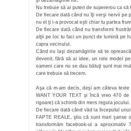
şi dezamăgirile lor.
Nu trebuie să ai puteri de supererou ca să 
De fiecare dată când nu îţi verşi nervii pe p
nu el ţi i-a provocat eşti chiar tu partea fru
De fiecare dată când nu transformi frustrări
alţii pe loc tu faci un punct de lumină pe 
capra vecinului.
Când nu laşi dezamăgirile să te oprească 
devenit, fără să ai idee, un role model p
oameni care nu se dau bătuţi sunt mai mulţ
care trebuie să trecem.
Aşa că m-am decis, deşi am câteva texte f
WANT YOUR TEXT şi încă vreo 470 de mes
rigoare) că schimb din mers regula jocului
De fiecare dată când văd la începutul unui
FAPTE REALE, ştiu că sunt mari şanse să 
transformăm facebook-ul a aproximativ 