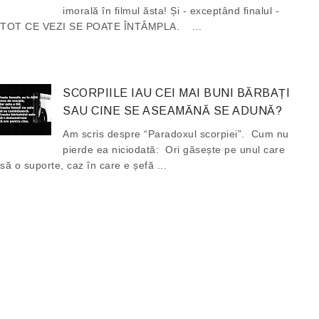
imorală în filmul ăsta! Și - exceptând finalul -
TOT CE VEZI SE POATE ÎNTÂMPLA. ...
SCORPIILE IAU CEI MAI BUNI BĂRBAȚI
SAU CINE SE ASEAMĂNĂ SE ADUNĂ?
Am scris despre “Paradoxul scorpiei”. Cum nu
pierde ea niciodată: Ori găsește pe unul care
să o suporte, caz în care e șefă ...