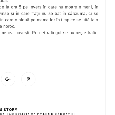
atât.
 de la ora 5 pe invers în care nu moare nimeni, în
vinse şi în care fraţii nu se bat în cârciumă, ci se
in care o plouă pe mama lor în timp ce se uită la o
mă noroc.
menea poveşti. Pe net ratingul se numeşte trafic.
S
P
h
i
a
n
r
i
e
t
O
O
S STORY
n
EA. IAR FEMEIA SĂ DOMINE BĂRBATUL.