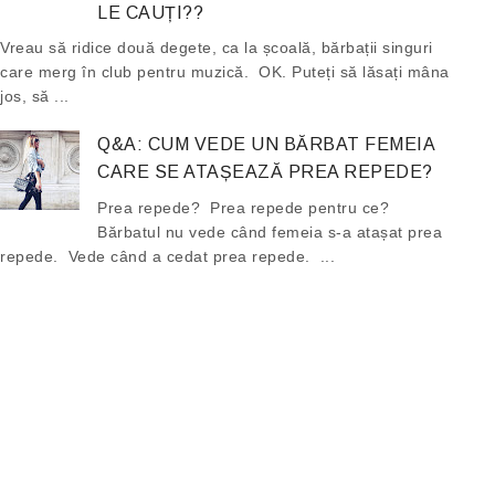
LE CAUȚI??
Vreau să ridice două degete, ca la școală, bărbații singuri
care merg în club pentru muzică. OK. Puteți să lăsați mâna
jos, să ...
Q&A: CUM VEDE UN BĂRBAT FEMEIA
CARE SE ATAȘEAZĂ PREA REPEDE?
Prea repede? Prea repede pentru ce?
Bărbatul nu vede când femeia s-a atașat prea
repede. Vede când a cedat prea repede. ...