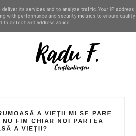
IGHT READING
ENGLISH
SHOP
deliver its services and to analyze traffic. Your IP address
ng with performance and security metrics to ensure quality
nd to detect and address abuse.
RUMOASĂ A VIEŢII MI SE PARE
Ă NU FIM CHIAR NOI PARTEA
SĂ A VIEŢII?