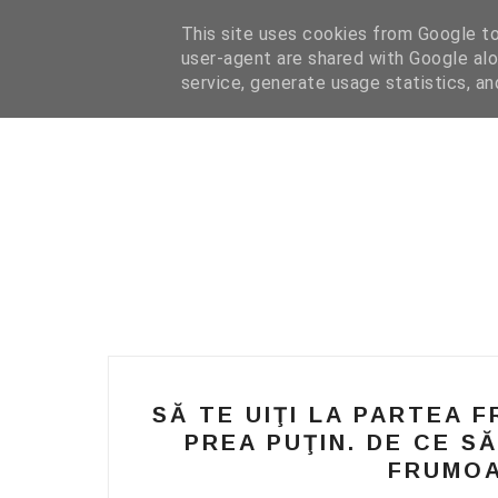
HOME
I WANT YOUR TEXT
COFFEE READING
N
This site uses cookies from Google to 
user-agent are shared with Google alo
service, generate usage statistics, a
SĂ TE UIŢI LA PARTEA F
PREA PUŢIN. DE CE S
FRUMOA