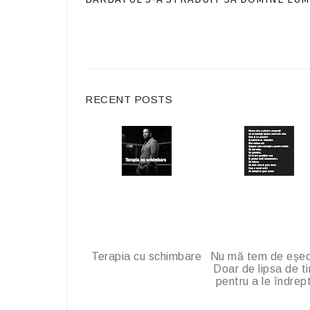
F
a
c
e
b
RECENT POSTS
o
o
k
Terapia cu schimbare
Nu mă tem de eșec
Doar de lipsa de t
pentru a le îndrep