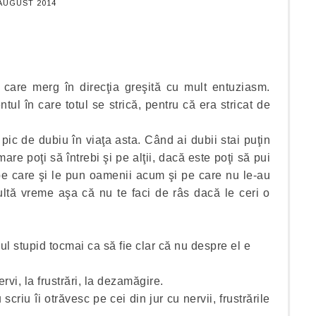
 AUGUST 2014
 care merg în direcţia greşită cu mult entuziasm.
tul în care totul se strică, pentru că era stricat de
 pic de dubiu în viaţa asta. Când ai dubii stai puţin
are poţi să întrebi şi pe alţii, dacă este poţi să pui
e care şi le pun oamenii acum şi pe care nu le-au
multă vreme aşa că nu te faci de râs dacă le ceri o
 stupid tocmai ca să fie clar că nu despre el e
rvi, la frustrări, la dezamăgire.
criu îi otrăvesc pe cei din jur cu nervii, frustrările