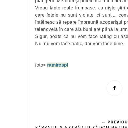
plângerii. Merităm şi putem mai mult decât 
Vreau fapte reale frumoase, ca nişte ştiri
care fetele nu sunt violate, ci sunt.... con
întâlnesc să repare împreună acoperişul pr
telenovelă în care ăia buni are până la ur
Sigur, poate că nu vom face rating cu ase
Nu, nu vom face trafic, dar vom face bine.
foto>
ramirespl
S
h
a
r
e
← PREVIOU
n
BĂRBATUL S-A STRĂDUIT SĂ DOMINE LUM