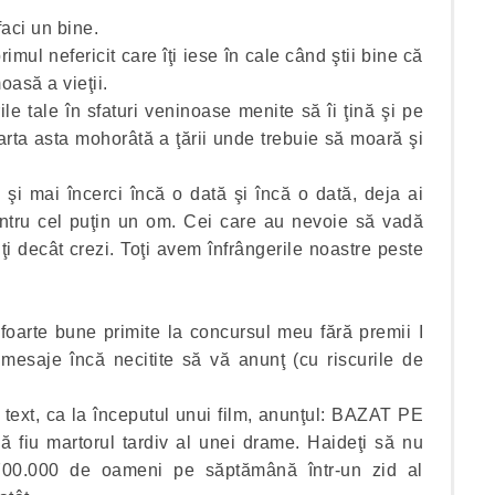
faci un bine.
rimul nefericit care îţi iese în cale când ştii bine că
moasă a vieţii.
le tale în sfaturi veninoase menite să îi ţină şi pe
harta asta mohorâtă a ţării unde trebuie să moară şi
şi mai încerci încă o dată şi încă o dată, deja ai
entru cel puţin un om. Cei care au nevoie să vadă
i decât crezi. Toţi avem înfrângerile noastre peste
oarte bune primite la concursul meu fără premii I
aje încă necitite să vă anunţ (cu riscurile de
.
 text, ca la începutul unui film, anunţul: BAZAT PE
fiu martorul tardiv al unei drame. Haideţi să nu
700.000 de oameni pe săptămână într-un zid al