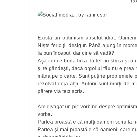
10
Există un optimism absolut idiot. Oameni
Nişte fericiţi, desigur. Până ajung în momen
la bun început, dar cine să vadă?
Aşa cum e bună frica, la fel nu strică şi un
şi te gândeşti, dacă orgoliul tău nu e prea m
mâna pe o carte. Sunt puţine problemele p
rezolvat deja alţii. Autorii sunt morţi de 
părere via text scris.
Am divagat un pic vorbind despre optimismul
vorba.
Partea proastă e că mulţi oameni scriu la ne
Partea şi mai proastă e că oamenii care nu s