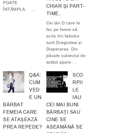
POATE
CHIAR ȘI PART-
ÎNTÂMPLA. ...
TIME.
Cei doi D care le
fac pe femei să
scrie îmi fabulos
sunt Dragostea și
Disperarea. Din
păcate subiectul de
astăzi apare ...
Q&A:
SCO
CUM
RPII
VED
LE
E UN
IAU
BĂRBAT
CEI MAI BUNI
FEMEIA CARE
BĂRBAȚI SAU
SE ATAȘEAZĂ
CINE SE
PREA REPEDE?
ASEAMĂNĂ SE