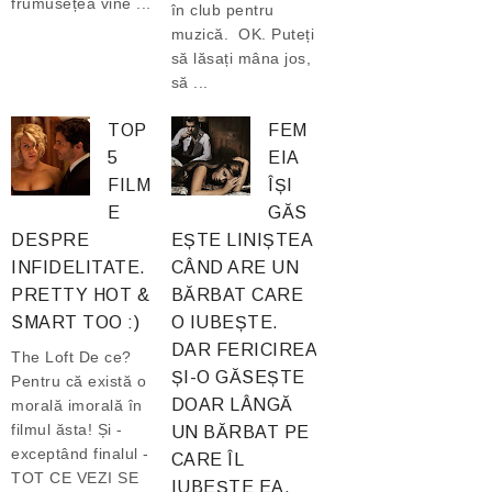
frumusețea vine ...
în club pentru
muzică. OK. Puteți
să lăsați mâna jos,
să ...
TOP
FEM
5
EIA
FILM
ÎȘI
E
GĂS
DESPRE
EȘTE LINIȘTEA
INFIDELITATE.
CÂND ARE UN
PRETTY HOT &
BĂRBAT CARE
SMART TOO :)
O IUBEȘTE.
DAR FERICIREA
The Loft De ce?
ȘI-O GĂSEȘTE
Pentru că există o
DOAR LÂNGĂ
morală imorală în
filmul ăsta! Și -
UN BĂRBAT PE
exceptând finalul -
CARE ÎL
TOT CE VEZI SE
IUBEȘTE EA.