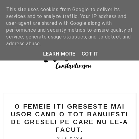
This site uses cookies from Google to deliver its
services and to analyze traffic. Your IP address and
user-agent are shared with Google along with
performance and security metrics to ensure quality of
service, generate usage statistics, and to detect and
address abuse.
LEARN MORE
GOT IT
O FEMEIE ITI GRESESTE MAI
USOR CAND O TOT BANUIESTI
DE GRESELI PE CARE NU LE-A
FACUT.
21 IULIE 2014