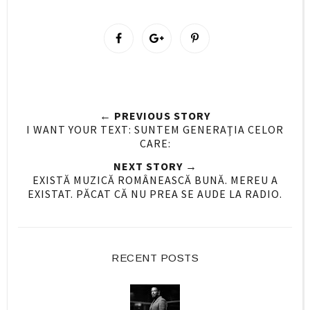
S
S
P
h
h
i
a
a
n
r
r
i
e
e
t
← PREVIOUS STORY
O
O
I WANT YOUR TEXT: SUNTEM GENERAŢIA CELOR
n
n
CARE:
F
G
NEXT STORY →
a
o
EXISTĂ MUZICĂ ROMÂNEASCĂ BUNĂ. MEREU A
c
o
EXISTAT. PĂCAT CĂ NU PREA SE AUDE LA RADIO.
e
g
b
l
o
e
o
P
RECENT POSTS
k
l
u
s