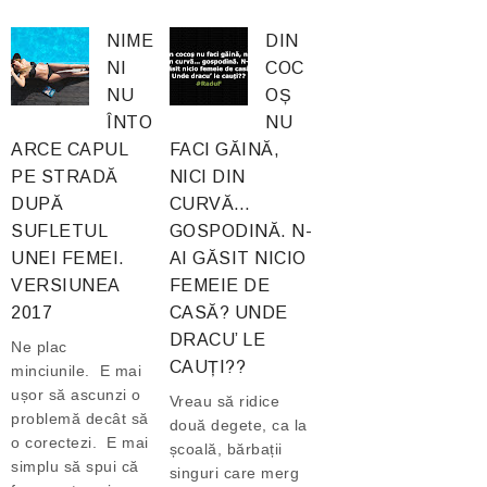
NIME
DIN
NI
COC
NU
OȘ
ÎNTO
NU
ARCE CAPUL
FACI GĂINĂ,
PE STRADĂ
NICI DIN
DUPĂ
CURVĂ…
SUFLETUL
GOSPODINĂ. N-
UNEI FEMEI.
AI GĂSIT NICIO
VERSIUNEA
FEMEIE DE
2017
CASĂ? UNDE
DRACU’ LE
Ne plac
CAUȚI??
minciunile. E mai
ușor să ascunzi o
Vreau să ridice
problemă decât să
două degete, ca la
o corectezi. E mai
școală, bărbații
simplu să spui că
singuri care merg