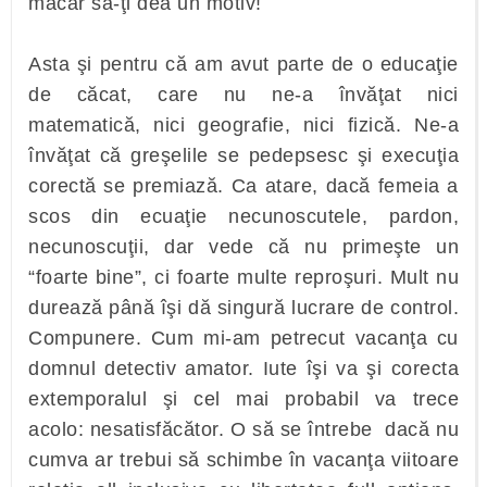
măcar să-ţi dea un motiv!
Asta şi pentru că am avut parte de o educaţie
de căcat, care nu ne-a învăţat nici
matematică, nici geografie, nici fizică. Ne-a
învăţat că greşelile se pedepsesc şi execuţia
corectă se premiază. Ca atare, dacă femeia a
scos din ecuaţie necunoscutele, pardon,
necunoscuţii, dar vede că nu primeşte un
“foarte bine”, ci foarte multe reproşuri. Mult nu
durează până îşi dă singură lucrare de control.
Compunere. Cum mi-am petrecut vacanţa cu
domnul detectiv amator. Iute îşi va şi corecta
extemporalul şi cel mai probabil va trece
acolo: nesatisfăcător. O să se întrebe dacă nu
cumva ar trebui să schimbe în vacanţa viitoare