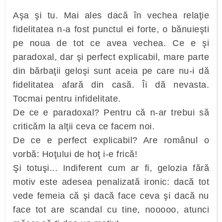
Aşa şi tu. Mai ales dacă în vechea relaţie
fidelitatea n-a fost punctul ei forte, o bănuieşti
pe noua de tot ce avea vechea. Ce e şi
paradoxal, dar şi perfect explicabil, mare parte
din bărbaţii geloşi sunt aceia pe care nu-i dă
fidelitatea afară din casă. Îi dă nevasta.
Tocmai pentru infidelitate.
De ce e paradoxal? Pentru că n-ar trebui să
criticăm la alţii ceva ce facem noi.
De ce e perfect explicabil? Are românul o
vorbă: Hoţului de hoţ i-e frică!
Şi totuşi... Indiferent cum ar fi, gelozia fără
motiv este adesea penalizată ironic: dacă tot
vede femeia că şi dacă face ceva şi dacă nu
face tot are scandal cu tine, nooooo, atunci