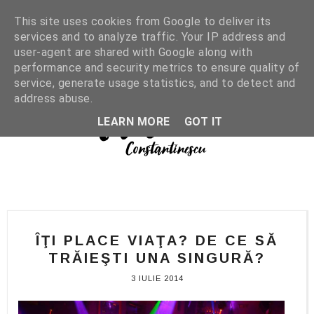
This site uses cookies from Google to deliver its
services and to analyze traffic. Your IP address and
user-agent are shared with Google along with
performance and security metrics to ensure quality of
service, generate usage statistics, and to detect and
address abuse.
LEARN MORE
GOT IT
ÎŢI PLACE VIAŢA? DE CE SĂ
TRĂIEŞTI UNA SINGURĂ?
3 IULIE 2014