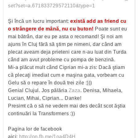
set?set=a.671833729572110&type=1
Şi încă un lucru important:
există add as friend cu
o strângere de mână, nu cu buton!
Poate sunt eu
mai bătrân, dar eu pe asta o recomand! Şi noi am
ajuns în Cluj fără să ştim pe nimeni, dar când am
plecat aveam deja prieteni care n-au luat din Turda
când am avut probleme cu pompa de benzină.
Mi-a plăcut mult când Ciprian mi-a zis: Dacă ştiam
că plecaţi imediat cum e maşina gata, vorbeam cu
Gelu să o repare în două trei zile :)))
Genial Clujul. Jos pălăria
Zaza
. Denisa, Mihaela,
Lucian, Mihai, Ciprian... Danke!
Presimt că o să ne vedem mai des decât scot ăştia
continuări la Transformers :))
Pagina lor de facebook
aici:
http://on.fb.me/1oa4D4H