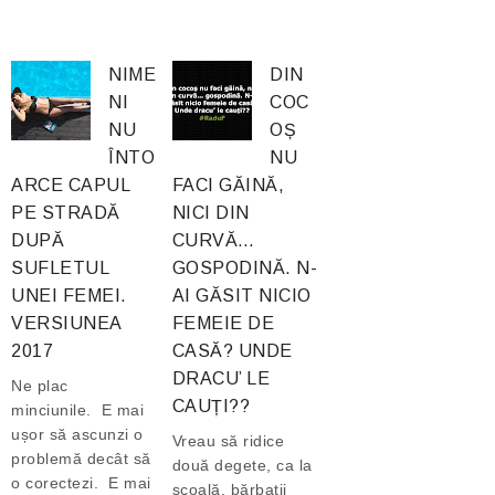
NIME
DIN
NI
COC
NU
OȘ
ÎNTO
NU
ARCE CAPUL
FACI GĂINĂ,
PE STRADĂ
NICI DIN
DUPĂ
CURVĂ…
SUFLETUL
GOSPODINĂ. N-
UNEI FEMEI.
AI GĂSIT NICIO
VERSIUNEA
FEMEIE DE
2017
CASĂ? UNDE
DRACU’ LE
Ne plac
CAUȚI??
minciunile. E mai
ușor să ascunzi o
Vreau să ridice
problemă decât să
două degete, ca la
o corectezi. E mai
școală, bărbații