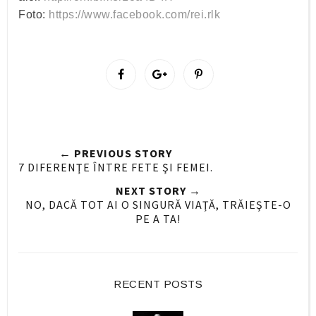
Foto:
https://www.facebook.com/rei.rlk
S
S
P
h
h
i
a
a
n
r
r
i
e
e
t
← PREVIOUS STORY
O
O
7 DIFERENŢE ÎNTRE FETE ŞI FEMEI.
n
n
NEXT STORY →
F
G
NO, DACĂ TOT AI O SINGURĂ VIAŢĂ, TRĂIEŞTE-O
a
o
PE A TA!
c
o
e
g
b
l
o
e
RECENT POSTS
o
P
k
l