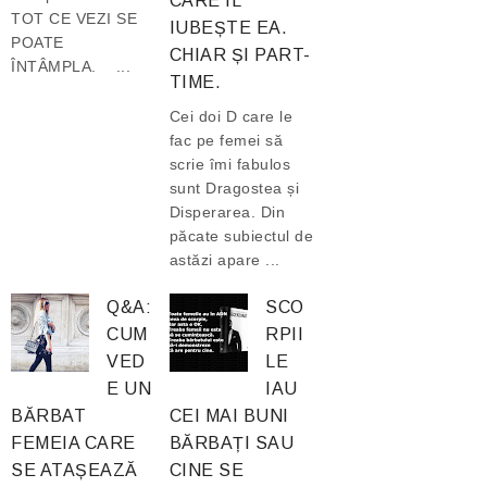
CARE ÎL
TOT CE VEZI SE
IUBEȘTE EA.
POATE
CHIAR ȘI PART-
ÎNTÂMPLA. ...
TIME.
Cei doi D care le
fac pe femei să
scrie îmi fabulos
sunt Dragostea și
Disperarea. Din
păcate subiectul de
astăzi apare ...
Q&A:
SCO
CUM
RPII
VED
LE
E UN
IAU
BĂRBAT
CEI MAI BUNI
FEMEIA CARE
BĂRBAȚI SAU
SE ATAȘEAZĂ
CINE SE