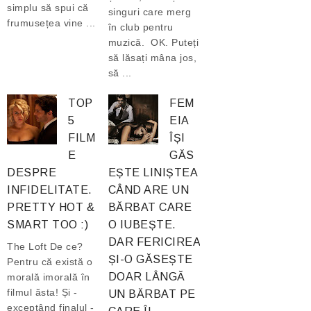
simplu să spui că
singuri care merg
frumusețea vine ...
în club pentru
muzică. OK. Puteți
să lăsați mâna jos,
să ...
TOP
FEM
5
EIA
FILM
ÎȘI
E
GĂS
DESPRE
EȘTE LINIȘTEA
INFIDELITATE.
CÂND ARE UN
PRETTY HOT &
BĂRBAT CARE
SMART TOO :)
O IUBEȘTE.
DAR FERICIREA
The Loft De ce?
ȘI-O GĂSEȘTE
Pentru că există o
DOAR LÂNGĂ
morală imorală în
filmul ăsta! Și -
UN BĂRBAT PE
exceptând finalul -