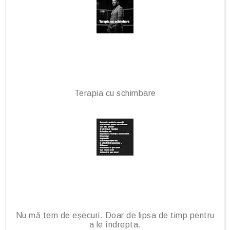
u
s
Terapia cu schimbare
Nu mă tem de eșecuri. Doar de lipsa de timp pentru
a le îndrepta.