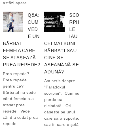
astăzi apare ...
Q&A:
SCO
CUM
RPII
VED
LE
E UN
IAU
BĂRBAT
CEI MAI BUNI
FEMEIA CARE
BĂRBAȚI SAU
SE ATAȘEAZĂ
CINE SE
PREA REPEDE?
ASEAMĂNĂ SE
ADUNĂ?
Prea repede?
Prea repede
Am scris despre
pentru ce?
“Paradoxul
Bărbatul nu vede
scorpiei”. Cum nu
când femeia s-a
pierde ea
atașat prea
niciodată: Ori
repede. Vede
găsește pe unul
când a cedat prea
care să o suporte,
repede. ...
caz în care e șefă