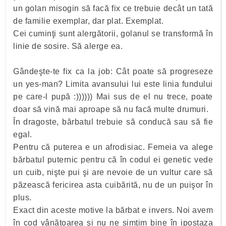
un golan misogin să facă fix ce trebuie decât un tată
de familie exemplar, dar plat. Exemplat.
Cei cuminţi sunt alergătorii, golanul se transformă în
linie de sosire. Să alerge ea.
Gândeşte-te fix ca la job: Cât poate să progreseze
un yes-man? Limita avansului lui este linia fundului
pe care-l pupă :)))))) Mai sus de el nu trece, poate
doar să vină mai aproape să nu facă multe drumuri.
În dragoste, bărbatul trebuie să conducă sau să fie
egal.
Pentru că puterea e un afrodisiac. Femeia va alege
bărbatul puternic pentru că în codul ei genetic vede
un cuib, nişte pui şi are nevoie de un vultur care să
păzească fericirea asta cuibărită, nu de un puişor în
plus.
Exact din aceste motive la bărbat e invers. Noi avem
în cod vânătoarea şi nu ne simţim bine în ipostaza