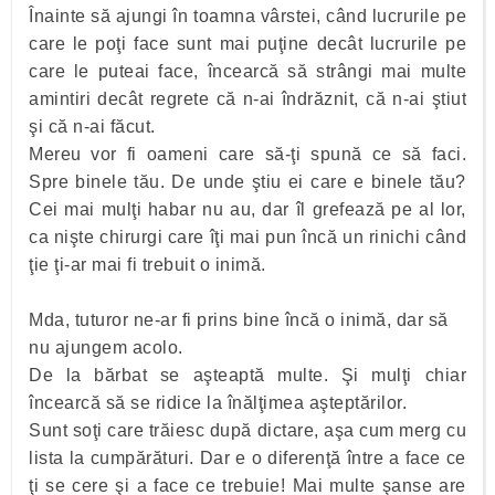
Înainte să ajungi în toamna vârstei, când lucrurile pe
care le poţi face sunt mai puţine decât lucrurile pe
care le puteai face, încearcă să strângi mai multe
amintiri decât regrete că n-ai îndrăznit, că n-ai ştiut
şi că n-ai făcut.
Mereu vor fi oameni care să-ţi spună ce să faci.
Spre binele tău. De unde ştiu ei care e binele tău?
Cei mai mulţi habar nu au, dar îl grefează pe al lor,
ca nişte chirurgi care îţi mai pun încă un rinichi când
ţie ţi-ar mai fi trebuit o inimă.
Mda, tuturor ne-ar fi prins bine încă o inimă, dar să
nu ajungem acolo.
De la bărbat se aşteaptă multe. Şi mulţi chiar
încearcă să se ridice la înălţimea aşteptărilor.
Sunt soţi care trăiesc după dictare, aşa cum merg cu
lista la cumpărături. Dar e o diferenţă între a face ce
ţi se cere şi a face ce trebuie! Mai multe şanse are