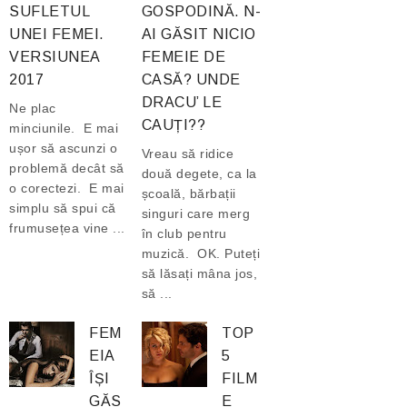
SUFLETUL
GOSPODINĂ. N-
UNEI FEMEI.
AI GĂSIT NICIO
VERSIUNEA
FEMEIE DE
2017
CASĂ? UNDE
DRACU’ LE
Ne plac
CAUȚI??
minciunile. E mai
ușor să ascunzi o
Vreau să ridice
problemă decât să
două degete, ca la
o corectezi. E mai
școală, bărbații
simplu să spui că
singuri care merg
frumusețea vine ...
în club pentru
muzică. OK. Puteți
să lăsați mâna jos,
să ...
FEM
TOP
EIA
5
ÎȘI
FILM
GĂS
E