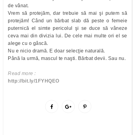
de vânat.
Vrem să protejăm, dar trebuie să mai şi putem să
protejăm! Când un bărbat slab dă peste o femeie
puternică el simte pericolul şi se duce să vâneze
ceva mai din divizia lui. De cele mai multe ori el se
alege cu o gâscă.
Nu e nicio dramă. E doar selecţie naturală.
Până la urmă, mascul te naşti. Bărbat devii. Sau nu.
Read more :
http://bit.ly/1FYHQEO
S
S
P
h
h
i
a
a
n
r
r
i
e
e
t