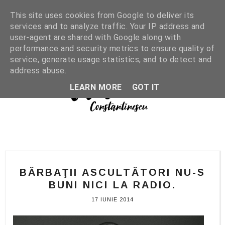
This site uses cookies from Google to deliver its
services and to analyze traffic. Your IP address and
user-agent are shared with Google along with
performance and security metrics to ensure quality of
service, generate usage statistics, and to detect and
address abuse.
LEARN MORE
GOT IT
BĂRBAŢII ASCULTĂTORI NU-S
BUNI NICI LA RADIO.
17 IUNIE 2014