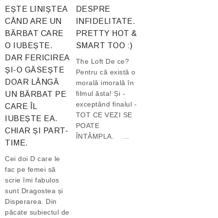
EȘTE LINIȘTEA
DESPRE
CÂND ARE UN
INFIDELITATE.
BĂRBAT CARE
PRETTY HOT &
O IUBEȘTE.
SMART TOO :)
DAR FERICIREA
The Loft De ce?
ȘI-O GĂSEȘTE
Pentru că există o
DOAR LÂNGĂ
morală imorală în
filmul ăsta! Și -
UN BĂRBAT PE
exceptând finalul -
CARE ÎL
TOT CE VEZI SE
IUBEȘTE EA.
POATE
CHIAR ȘI PART-
ÎNTÂMPLA. ...
TIME.
Cei doi D care le
fac pe femei să
scrie îmi fabulos
sunt Dragostea și
Disperarea. Din
păcate subiectul de