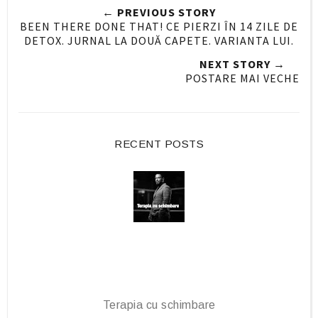
← PREVIOUS STORY
O
O
BEEN THERE DONE THAT! CE PIERZI ÎN 14 ZILE DE
n
n
DETOX. JURNAL LA DOUĂ CAPETE. VARIANTA LUI.
F
G
NEXT STORY →
a
o
POSTARE MAI VECHE
c
o
e
g
b
l
o
e
RECENT POSTS
o
P
k
l
u
s
Terapia cu schimbare