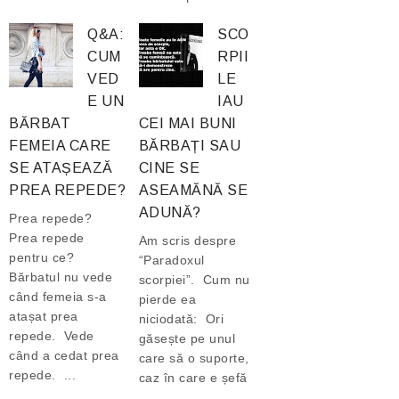
Q&A:
SCO
CUM
RPII
VED
LE
E UN
IAU
BĂRBAT
CEI MAI BUNI
FEMEIA CARE
BĂRBAȚI SAU
SE ATAȘEAZĂ
CINE SE
PREA REPEDE?
ASEAMĂNĂ SE
ADUNĂ?
Prea repede?
Prea repede
Am scris despre
pentru ce?
“Paradoxul
Bărbatul nu vede
scorpiei”. Cum nu
când femeia s-a
pierde ea
atașat prea
niciodată: Ori
repede. Vede
găsește pe unul
când a cedat prea
care să o suporte,
repede. ...
caz în care e șefă
...