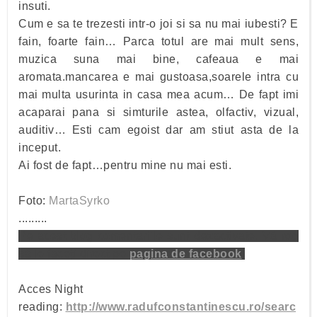
insuti.
Cum e sa te trezesti intr-o joi si sa nu mai iubesti? E
fain, foarte fain… Parca totul are mai mult sens,
muzica suna mai bine, cafeaua e mai
aromata.mancarea e mai gustoasa,soarele intra cu
mai multa usurinta in casa mea acum… De fapt imi
acaparai pana si simturile astea, olfactiv, vizual,
auditiv… Esti cam egoist dar am stiut asta de la
inceput.
Ai fost de fapt…pentru mine nu mai esti.
Foto:
MartaSyrko
.........
Pe acest blog comentariile sunt dezactivate. Vă rog
să le faceți direct pe
pagina de facebook
.
Acces Night
reading:
http://www.radufconstantinescu.ro/searc