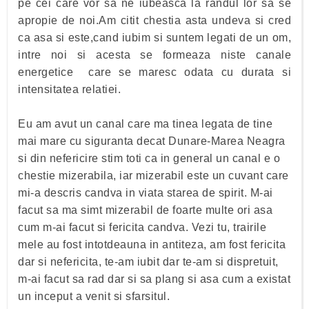
pe cei care vor sa ne iubeasca la randul lor sa se
apropie de noi.Am citit chestia asta undeva si cred
ca asa si este,cand iubim si suntem legati de un om,
intre noi si acesta se formeaza niste canale
energetice care se maresc odata cu durata si
intensitatea relatiei.
Eu am avut un canal care ma tinea legata de tine
mai mare cu siguranta decat Dunare-Marea Neagra
si din nefericire stim toti ca in general un canal e o
chestie mizerabila, iar mizerabil este un cuvant care
mi-a descris candva in viata starea de spirit. M-ai
facut sa ma simt mizerabil de foarte multe ori asa
cum m-ai facut si fericita candva. Vezi tu, trairile
mele au fost intotdeauna in antiteza, am fost fericita
dar si nefericita, te-am iubit dar te-am si dispretuit,
m-ai facut sa rad dar si sa plang si asa cum a existat
un inceput a venit si sfarsitul.