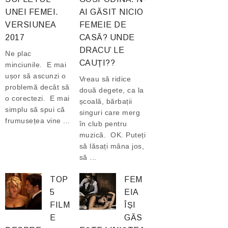
UNEI FEMEI.
AI GĂSIT NICIO
VERSIUNEA
FEMEIE DE
2017
CASĂ? UNDE
DRACU’ LE
Ne plac
CAUȚI??
minciunile. E mai
ușor să ascunzi o
Vreau să ridice
problemă decât să
două degete, ca la
o corectezi. E mai
școală, bărbații
simplu să spui că
singuri care merg
frumusețea vine ...
în club pentru
muzică. OK. Puteți
să lăsați mâna jos,
să ...
TOP
FEM
5
EIA
FILM
ÎȘI
E
GĂS