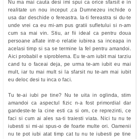
Nu ma mai cauta desi imi spui ca orice sfarsit e in
realitate un nou inceput ,ca Dumnezeu inchide o
usa dar deschide o fereastra. Ia-ti fereastra si du-te
unde vrei ca eu mi-am pus gratii sufletului si n-am
cum sa mai vin. Stiu, ar fii ideal ca pentru doua
persoane aflate intr-o relatie iubirea sa inceapa in
acelasi timp si sa se termine la fel pentru amandoi.
Aici probabil e siproblema. Eu te-am iubit mai tarziu
cand tu o faceai deja, pe urma te-am iubit eu mai
mult, iar tu mai mult si la sfarsit nu te-am mai iubit
eu deloc desi tu inca o faci.
Tu te-ai iubi pe tine? Nu te uita in oglinda, stim
amandoi ca aspectul fizic n-a fost primordial dar
gandeste-te la cine esti ca si om, ce reprezinti, ce
faci si cum ai ales sa-ti traiesti viata. Nici tu nu te
iubesti si mi-ai spus-o de foarte multe ori. Oamenii
nu te pot iubi atat timp cat tu nu te iubesti pe tine