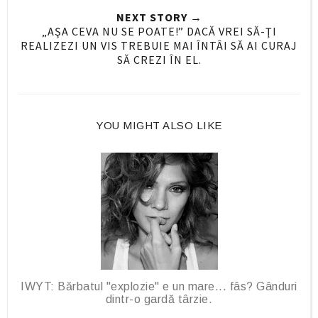
NEXT STORY →
F
G
„AŞA CEVA NU SE POATE!” DACĂ VREI SĂ-ŢI
a
o
REALIZEZI UN VIS TREBUIE MAI ÎNTÂI SĂ AI CURAJ
c
o
SĂ CREZI ÎN EL.
e
g
b
l
o
e
o
P
YOU MIGHT ALSO LIKE
k
l
u
s
IWYT: Bărbatul "explozie" e un mare... fâs? Gânduri
dintr-o gardă târzie.