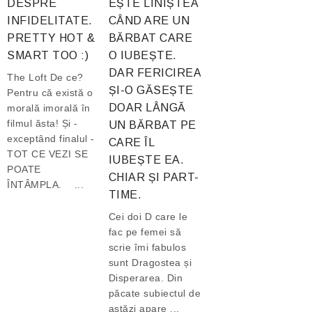
DESPRE
EȘTE LINIȘTEA
INFIDELITATE.
CÂND ARE UN
PRETTY HOT &
BĂRBAT CARE
SMART TOO :)
O IUBEȘTE.
DAR FERICIREA
The Loft De ce?
ȘI-O GĂSEȘTE
Pentru că există o
DOAR LÂNGĂ
morală imorală în
filmul ăsta! Și -
UN BĂRBAT PE
exceptând finalul -
CARE ÎL
TOT CE VEZI SE
IUBEȘTE EA.
POATE
CHIAR ȘI PART-
ÎNTÂMPLA. ...
TIME.
Cei doi D care le
fac pe femei să
scrie îmi fabulos
sunt Dragostea și
Disperarea. Din
păcate subiectul de
astăzi apare ...