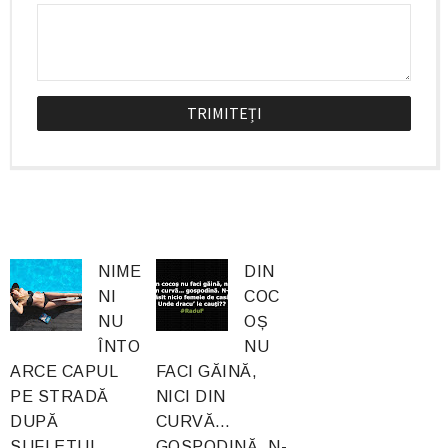
NIME
DIN
NI
COC
NU
OȘ
ÎNTO
NU
ARCE CAPUL
FACI GĂINĂ,
PE STRADĂ
NICI DIN
DUPĂ
CURVĂ…
SUFLETUL
GOSPODINĂ. N-