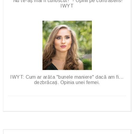
“Nu te-aș mai fi cunoscut!” - Opinii pe contrasens!
IWYT
IWYT: Cum ar arăta "bunele maniere" dacă am fi...
dezbrăcați. Opinia unei femei.