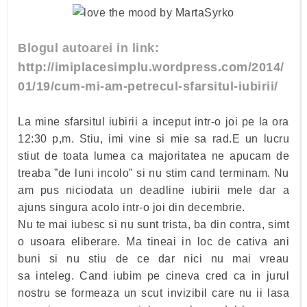
Blogul autoarei in link:
http://imiplacesimplu.wordpress.com/2014/
01/19/cum-mi-am-petrecul-sfarsitul-iubirii/
La mine sfarsitul iubirii a inceput intr-o joi pe la ora
12:30 p,m. Stiu, imi vine si mie sa rad.E un lucru
stiut de toata lumea ca majoritatea ne apucam de
treaba ”de luni incolo” si nu stim cand terminam. Nu
am pus niciodata un deadline iubirii mele dar a
ajuns singura acolo intr-o joi din decembrie.
Nu te mai iubesc si nu sunt trista, ba din contra, simt
o usoara eliberare. Ma tineai in loc de cativa ani
buni si nu stiu de ce dar nici nu mai vreau
sa inteleg. Cand iubim pe cineva cred ca in jurul
nostru se formeaza un scut invizibil care nu ii lasa