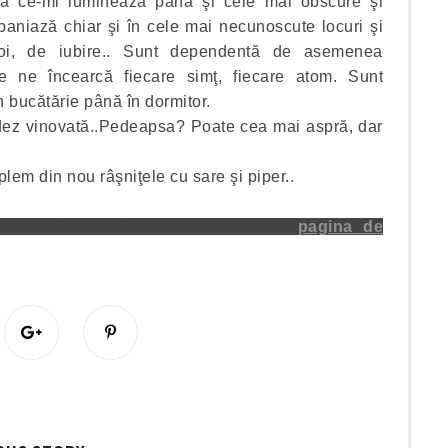
stră ce-mi luminează până şi cele mai obscure şi
aniază chiar şi în cele mai necunoscute locuri şi
noi, de iubire.. Sunt dependentă de asemenea
e ne încearcă fiecare simţ, fiecare atom. Sunt
n bucătărie până în dormitor.
ledez vinovată..Pedeapsa? Poate cea mai aspră, dar
em din nou râşniţele cu sare şi piper..
ivate. Vă rog să le faceți direct pe
pagina de
S
P
h
i
a
n
r
i
e
t
O
O