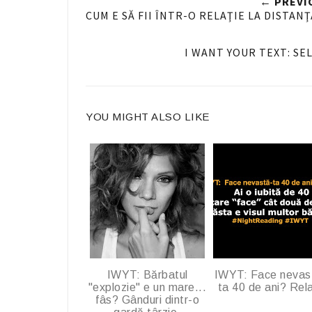
← PREVI
n
CUM E SĂ FII ÎNTR-O RELAŢIE LA DISTAN
F
a
I WANT YOUR TEXT: SE
c
e
b
YOU MIGHT ALSO LIKE
o
o
k
IWYT: Bărbatul
IWYT: Face nevas
"explozie" e un mare...
ta 40 de ani? Rel
fâs? Gânduri dintr-o