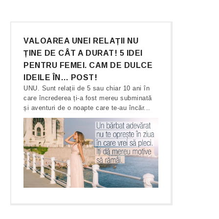
VALOAREA UNEI RELAȚII NU
ȚINE DE CÂT A DURAT! 5 IDEI
PENTRU FEMEI. CAM DE DULCE
IDEILE ÎN… POST!
UNU. Sunt relații de 5 sau chiar 10 ani în
care încrederea ți-a fost mereu subminată
și aventuri de o noapte care te-au încăr...