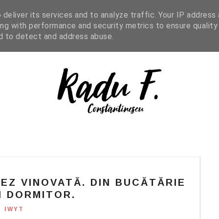
IGHT READING
ENGLISH
SHOP
deliver its services and to analyze traffic. Your IP address
ng with performance and security metrics to ensure quality
nd to detect and address abuse.
EZ VINOVATĂ. DIN BUCĂTĂRIE
N DORMITOR.
IWYT