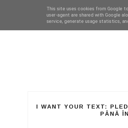
HOME
I WANT YOUR TEXT
COFFEE READING
N
This site uses cookies from Google to 
user-agent are shared with Google alo
service, generate usage statistics, a
I WANT YOUR TEXT: PLED
PÂNĂ Î