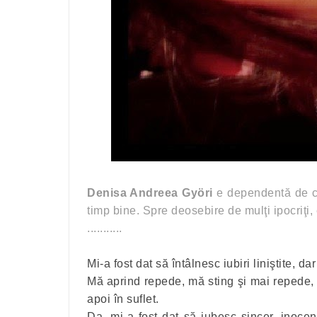
Denisa Andreea Györi
e dependentă de co
timp bine. Spre deosebire de mulţi ipocriţi
...........
Mi-a fost dat să întâlnesc iubiri liniştite, d
Mă aprind repede, mă sting şi mai repede, 
apoi în suflet.
Da, mi-a fost dat să iubesc sincer, inocen