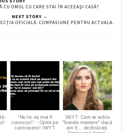
OUS STORY
n
ŢĂ CU OMUL CU CARE STAI ÎN ACEEAŞI CASĂ?
G
NEXT STORY →
o
LECȚIA OFICIALĂ. COMPASIUNE PENTRU ACTUALA.
o
g
l
e
P
l
u
s
tă-
“Nu te-aș mai fi
IWYT: Cum ar arăta
ax!
cunoscut!” - Opinii pe
"bunele maniere" dacă
contrasens! IWYT
am fi... dezbrăcați.