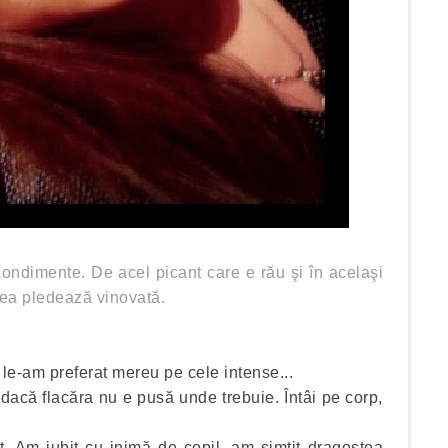
ndimente. De acel picant care e rău şi în acelaşi
, ea pledează vinovată.
ar le-am preferat mereu pe cele intense...
dacă flacăra nu e pusă unde trebuie. Întâi pe corp,
t. Am iubit cu inimă de copil, am simţit dragostea