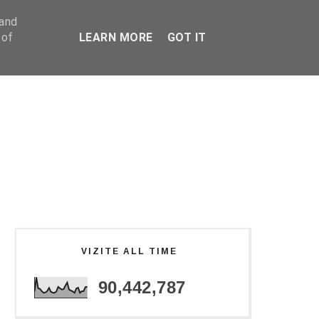
 and
 of
LEARN MORE
GOT IT
VIZITE ALL TIME
90,442,787