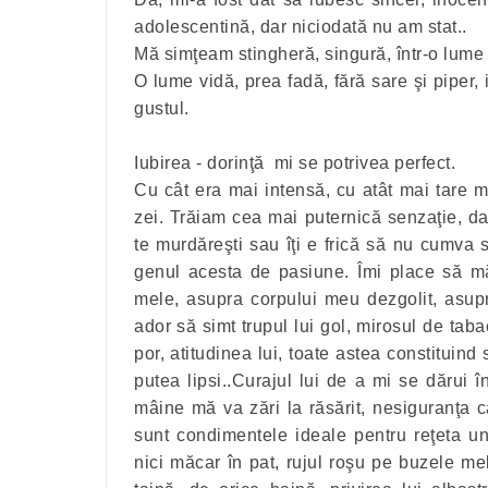
adolescentină, dar niciodată nu am stat..
Mă simţeam stingheră, singură, într-o lume
O lume vidă, prea fadă, fără sare şi piper, 
gustul.
Iubirea - dorinţă mi se potrivea perfect.
Cu cât era mai intensă, cu atât mai tare 
zei. Trăiam cea mai puternică senzaţie, da
te murdăreşti sau îţi e frică să nu cumva să
genul acesta de pasiune. Îmi place să mă
mele, asupra corpului meu dezgolit, asupr
ador să simt trupul lui gol, mirosul de taba
por, atitudinea lui, toate astea constituin
putea lipsi..Curajul lui de a mi se dărui î
mâine mă va zări la răsărit, nesiguranţa c
sunt condimentele ideale pentru reţeta une
nici măcar în pat, rujul roşu pe buzele mel