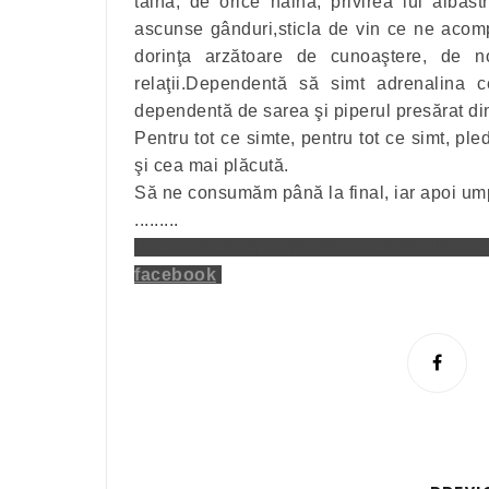
taină, de orice haină, privirea lui alba
ascunse gânduri,sticla de vin ce ne acomp
dorinţa arzătoare de cunoaştere, de 
relaţii.Dependentă să simt adrenalina c
dependentă de sarea şi piperul presărat di
Pentru tot ce simte, pentru tot ce simt, p
şi cea mai plăcută.
Să ne consumăm până la final, iar apoi umpl
.........
Pe acest blog comentariile sunt dezact
facebook
.
S
h
a
r
e