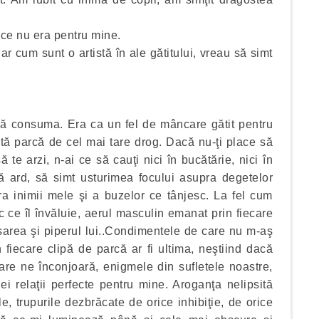
 ce nu era pentru mine.
iar cum sunt o artistă în ale gătitului, vreau să simt
mă consuma. Era ca un fel de mâncare gătit pentru
tă parcă de cel mai tare drog. Dacă nu-ţi place să
 te arzi, n-ai ce să cauţi nici în bucătărie, nici în
 ard, să simt usturimea focului asupra degetelor
a inimii mele şi a buzelor ce tânjesc. La fel cum
c ce îl învăluie, aerul masculin emanat prin fiecare
d sarea şi piperul lui..Condimentele de care nu m-aş
n fiecare clipă de parcă ar fi ultima, neştiind dacă
are ne înconjoară, enigmele din sufletele noastre,
i relaţii perfecte pentru mine. Aroganţa nelipsită
e, trupurile dezbrăcate de orice inhibiţie, de orice