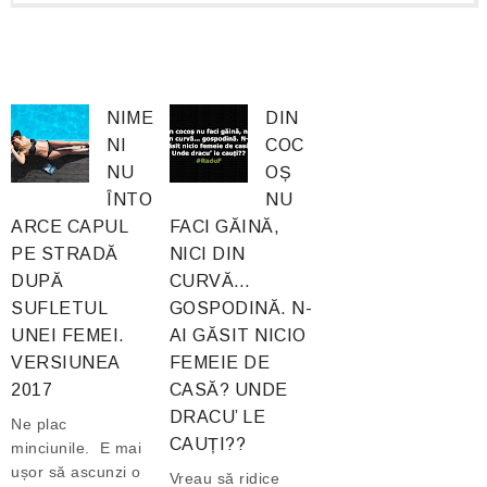
NIME
DIN
NI
COC
NU
OȘ
ÎNTO
NU
ARCE CAPUL
FACI GĂINĂ,
PE STRADĂ
NICI DIN
DUPĂ
CURVĂ…
SUFLETUL
GOSPODINĂ. N-
UNEI FEMEI.
AI GĂSIT NICIO
VERSIUNEA
FEMEIE DE
2017
CASĂ? UNDE
DRACU’ LE
Ne plac
CAUȚI??
minciunile. E mai
ușor să ascunzi o
Vreau să ridice