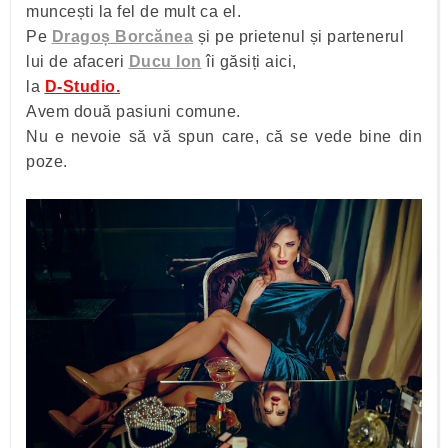
muncești la fel de mult ca el.
Pe
Dragoș Borcănea
și pe prietenul și partenerul
lui de afaceri
Ducu Ion
îi găsiți aici,
la
D-Studio.
Avem două pasiuni comune.
Nu e nevoie să vă spun care, că se vede bine din
poze.