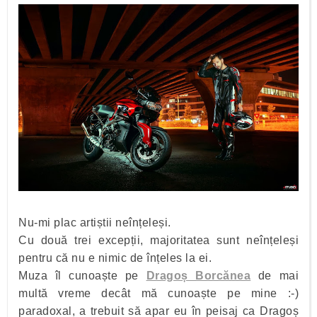
Nu-mi plac artiștii neînțeleși.
Cu două trei excepții, majoritatea sunt neînțeleși
pentru că nu e nimic de înțeles la ei.
Muza îl cunoaște pe
Dragoș Borcănea
de mai
multă vreme decât mă cunoaște pe mine :-)
paradoxal, a trebuit să apar eu în peisaj ca Dragoș