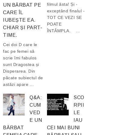
filmul ăsta! Și -
UN BĂRBAT PE
exceptând finalul -
CARE ÎL
TOT CE VEZI SE
IUBEȘTE EA.
POATE
CHIAR ȘI PART-
ÎNTÂMPLA. ...
TIME.
Cei doi D care le
fac pe femei să
scrie îmi fabulos
sunt Dragostea și
Disperarea. Din
păcate subiectul de
astăzi apare ...
Q&A:
SCO
CUM
RPII
VED
LE
E UN
IAU
BĂRBAT
CEI MAI BUNI