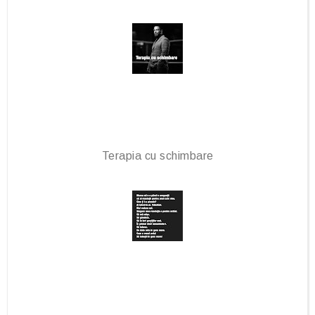
k
l
u
s
Terapia cu schimbare