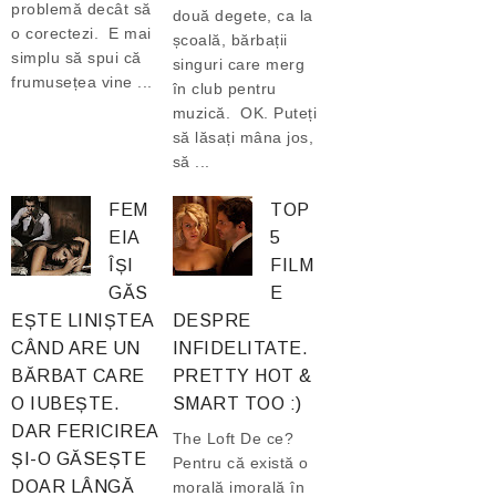
problemă decât să
două degete, ca la
o corectezi. E mai
școală, bărbații
simplu să spui că
singuri care merg
frumusețea vine ...
în club pentru
muzică. OK. Puteți
să lăsați mâna jos,
să ...
FEM
TOP
EIA
5
ÎȘI
FILM
GĂS
E
EȘTE LINIȘTEA
DESPRE
CÂND ARE UN
INFIDELITATE.
BĂRBAT CARE
PRETTY HOT &
O IUBEȘTE.
SMART TOO :)
DAR FERICIREA
The Loft De ce?
ȘI-O GĂSEȘTE
Pentru că există o
DOAR LÂNGĂ
morală imorală în