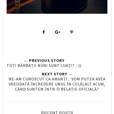
S
S
P
h
h
i
a
a
n
r
r
i
e
e
t
← PREVIOUS STORY
O
O
TOȚI BĂRBAȚII BUNI SUNT LUAȚI? :-))
n
n
NEXT STORY →
F
G
NE-AM CUNOSCUT CA AMANȚI... VOM PUTEA AVEA
a
o
VREODATĂ ÎNCREDERE UNUL ÎN CELĂLALT ACUM,
c
o
CÂND SUNTEM ÎNTR-O RELAȚIE OFICIALĂ?
e
g
b
l
o
e
o
P
RECENT POSTS