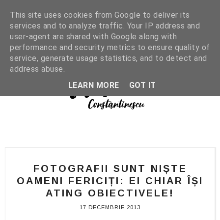
This site uses cookies from Google to deliver its
services and to analyze traffic. Your IP address and
user-agent are shared with Google along with
performance and security metrics to ensure quality of
service, generate usage statistics, and to detect and
address abuse.
LEARN MORE
GOT IT
FOTOGRAFII SUNT NIȘTE
OAMENI FERICIȚI: EI CHIAR ÎȘI
ATING OBIECTIVELE!
17 DECEMBRIE 2013