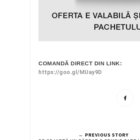
COMANDĂ DIRECT DIN LINK:
https://goo.gl/MUay9D
S
h
a
r
e
← PREVIOUS STORY
n