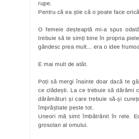
rupe.
Pentru că ea știe că o poate face oricâ
O femeie deșteaptă mi-a spus odată
trebuie să te simți bine în propria pie
gândesc prea mult... era o idee frumoa
E mai mult de atât.
Poți să mergi înainte doar dacă te gâ
ce clădești. La ce trebuie să dărâmi ca
dărâmături și care trebuie să-și curețe
împrăștiate peste tot.
Uneori mă simt îmbătrânit în rele. Ed
grosolan al omului.