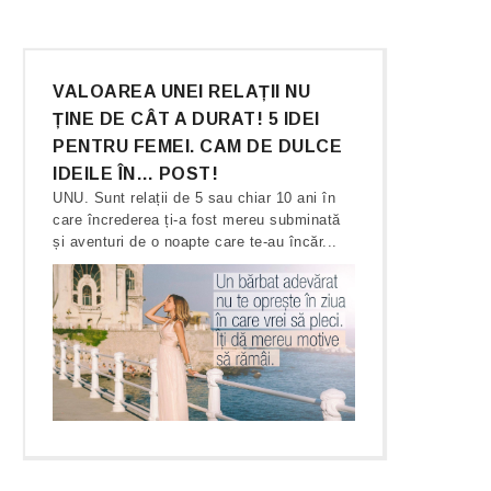
VALOAREA UNEI RELAȚII NU
ȚINE DE CÂT A DURAT! 5 IDEI
PENTRU FEMEI. CAM DE DULCE
IDEILE ÎN… POST!
UNU. Sunt relații de 5 sau chiar 10 ani în
care încrederea ți-a fost mereu subminată
și aventuri de o noapte care te-au încăr...