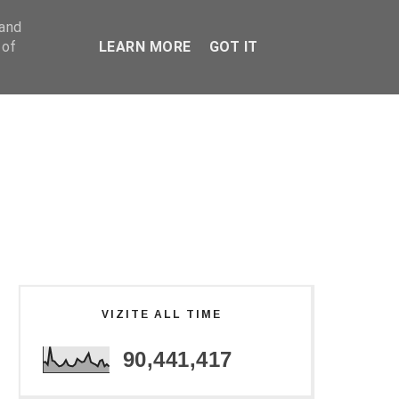
 and
 of
LEARN MORE
GOT IT
VIZITE ALL TIME
90,441,417