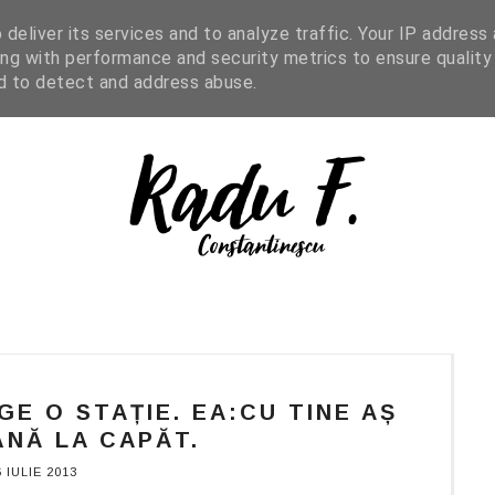
IGHT READING
ENGLISH
SHOP
deliver its services and to analyze traffic. Your IP address
ng with performance and security metrics to ensure quality
nd to detect and address abuse.
GE O STAȚIE. EA:CU TINE AȘ
NĂ LA CAPĂT.
6 IULIE 2013