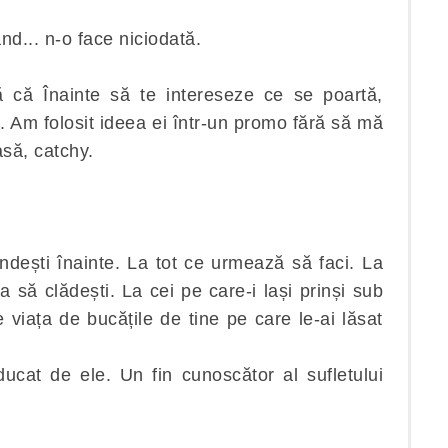
nd... n-o face niciodată.
 că Înainte să te intereseze ce se poartă,
le. Am folosit ideea ei într-un promo fără să mă
să, catchy.
ndești înainte. La tot ce urmează să faci. La
 să clădești. La cei pe care-i lași prinși sub
 viața de bucățile de tine pe care le-ai lăsat
ucat de ele. Un fin cunoscător al sufletului