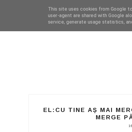
HOME
I WANT YOUR TEXT
COFFEE READING
N
This site uses cookies from Google to 
user-agent are shared with Google alo
service, generate usage statistics, a
EL:CU TINE AȘ MAI MER
MERGE PÂ
1