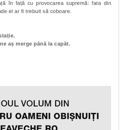
față în față cu provocarea supremă: fata din
de el ar fi trebuit să coboare.
tație.
ine aș merge până la capăt.