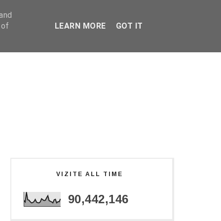
 and
 of
LEARN MORE
GOT IT
VIZITE ALL TIME
90,442,146