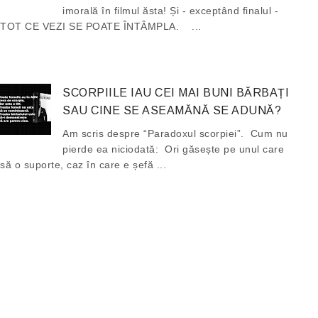
imorală în filmul ăsta! Și - exceptând finalul -
TOT CE VEZI SE POATE ÎNTÂMPLA. ...
SCORPIILE IAU CEI MAI BUNI BĂRBAȚI
SAU CINE SE ASEAMĂNĂ SE ADUNĂ?
Am scris despre “Paradoxul scorpiei”. Cum nu
pierde ea niciodată: Ori găsește pe unul care
să o suporte, caz în care e șefă ...