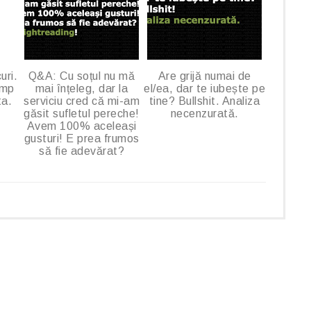
uri.
Q&A: Cu soțul nu mă
Are grijă numai de
imp
mai înțeleg, dar la
el/ea, dar te iubește pe
ta.
serviciu cred că mi-am
tine? Bullshit. Analiza
găsit sufletul pereche!
necenzurată.
Avem 100% aceleași
gusturi! E prea frumos
să fie adevărat?