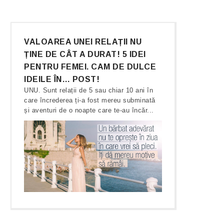
VALOAREA UNEI RELAȚII NU
ȚINE DE CÂT A DURAT! 5 IDEI
PENTRU FEMEI. CAM DE DULCE
IDEILE ÎN… POST!
UNU. Sunt relații de 5 sau chiar 10 ani în
care încrederea ți-a fost mereu subminată
și aventuri de o noapte care te-au încăr...