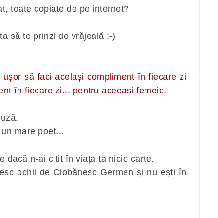
t, toate copiate de pe internet?
ta să te prinzi de vrăjeală :-)
ușor să faci același compliment în fiecare zi
ent în fiecare zi... pentru aceeași femeie.
muză.
 un mare poet...
dacă n-ai citit în viața ta nicio carte.
zesc ochii de Ciobănesc German și nu ești în