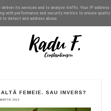
IGHT READING
ENGLISH
SHOP
deliver its services and to analyze traffic. Your IP address
ng with performance and security metrics to ensure quality
nd to detect and address abuse.
ALTĂ FEMEIE. SAU INVERS?
 MARTIE 2013