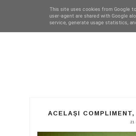
HOME
I WANT YOUR TEXT
COFFEE READING
N
This site uses cookies from Google to 
user-agent are shared with Google alo
service, generate usage statistics, a
ACELAȘI COMPLIMENT, 
21