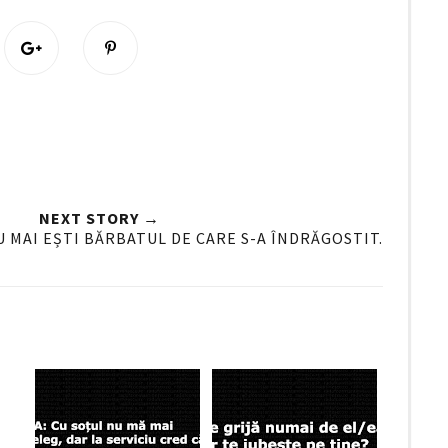
S
P
h
i
a
n
r
i
e
t
O
O
n
G
NEXT STORY →
o
U MAI EȘTI BĂRBATUL DE CARE S-A ÎNDRĂGOSTIT.
o
g
l
e
P
l
u
s