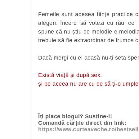
Femeile sunt adesea ființe practice 
alegeri: încerci să votezi cu răul cel
spune că nu știu ce melodie e melodia 
trebuie să fie extraordinar de frumos c
Dacă mergi cu el acasă nu-ți seta spe
Există viață și după sex.
și pe aceea nu are cu ce să ți-o umple.
Îți place blogul? Susține-l!
Comandă cărțile direct din link:
https://www.curteaveche.ro/bestsell