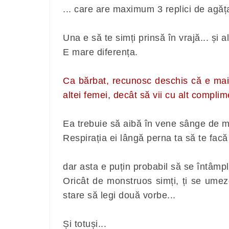
... care are maximum 3 replici de agăța
Una e să te simți prinsă în vrajă... și al
E mare diferența.
Ca bărbat, recunosc deschis că e mai 
altei femei, decât să vii cu alt complim
Ea trebuie să aibă în vene sânge de 
Respirația ei lângă perna ta să te facă
dar asta e puțin probabil să se întâmple 
Oricât de monstruos simți, ți se ume
stare să legi două vorbe...
Și totuși...