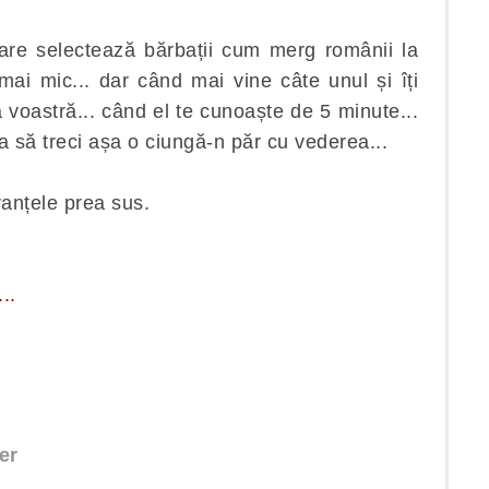
care selectează bărbații cum merg românii la
 mai mic... dar când mai vine câte unul și îți
voastră... când el te cunoaște de 5 minute...
a să treci așa o ciungă-n păr cu vederea...
ranțele prea sus.
..
er