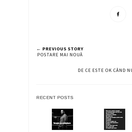
S
h
a
r
e
← PREVIOUS STORY
n
POSTARE MAI NOUĂ
F
a
DE CE ESTE OK CÂND N
c
e
b
RECENT POSTS
o
o
k