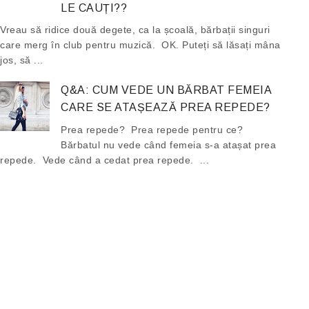
LE CAUȚI??
Vreau să ridice două degete, ca la școală, bărbații singuri
care merg în club pentru muzică. OK. Puteți să lăsați mâna
jos, să ...
Q&A: CUM VEDE UN BĂRBAT FEMEIA
CARE SE ATAȘEAZĂ PREA REPEDE?
Prea repede? Prea repede pentru ce?
Bărbatul nu vede când femeia s-a atașat prea
repede. Vede când a cedat prea repede. ...