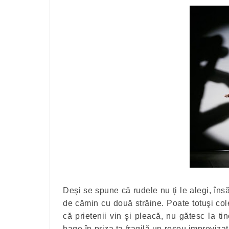
Deşi se spune că rudele nu ţi le alegi, îns
de cămin cu două străine. Poate totuşi co
că prietenii vin şi pleacă, nu gătesc la tin
bage în priza ta fragilă un reşou improvizat