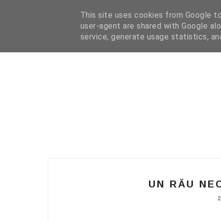
HOME
I WANT YOUR TEXT
COFFEE READING
N
This site uses cookies from Google to 
user-agent are shared with Google alo
service, generate usage statistics, a
UN RĂU NEC
2