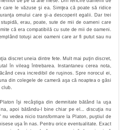
menilor de pe la alte mese. Din fericire oamenii de
e care le văzuse şi ea. Simţea că poate să ridice
uranţa omului care şi-a descoperit egalii. Dar trei
 stupidă, erau, poate, sute de mii de oameni care
dmite că era compatibilă cu sute de mii de oameni.
mplând totuşi acei oameni care ar fi putut sau nu
ţia discret uneia dintre fete. Mult mai puţin discret,
tal în vileag întrebarea. Instantaneu cerea nota,
făcând ceva incredibil de ruşinos. Spre norocul ei,
 una din colegele de cameră aşa că noaptea o găsi
 club.
Platon îşi recâştiga din demnitate bătând la uşa
na, apoi bătându-l bine chiar pe el... discuţia nu
” nu vedea nicio transformare la Platon, puştiul de
nchisese uşa în nas. Pentru orice eventualitate. Exact