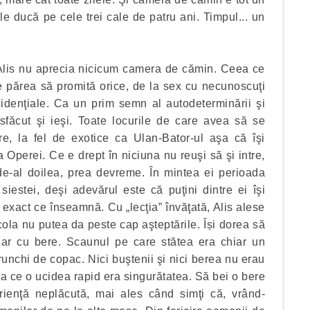
e ducă pe cele trei cale de patru ani. Timpul... un
, Alis nu aprecia nicicum camera de cămin. Ceea ce
re părea să promită orice, de la sex cu necunoscuţi
idenţiale. Ca un prim semn al autodeterminării şi
sfăcut şi ieşi. Toate locurile de care avea să se
re, la fel de exotice ca Ulan-Bator-ul aşa că îşi
 Operei. Ce e drept în niciuna nu reuşi să şi intre,
l de-al doilea, prea devreme. În mintea ei perioada
iestei, deşi adevărul este că puţini dintre ei îşi
 exact ce înseamnă. Cu „lecţia” învăţată, Alis alese
cola nu putea da peste cap aşteptările. Își dorea să
ahar cu bere. Scaunul pe care stătea era chiar un
runchi de copac. Nici buştenii şi nici berea nu erau
a ce o ucidea rapid era singurătatea. Să bei o bere
erienţă neplăcută, mai ales când simţi că, vrând-