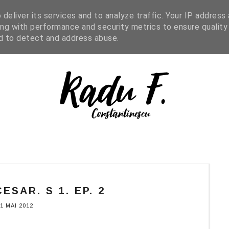
IGHT READING
ENGLISH
SHOP
deliver its services and to analyze traffic. Your IP address
ng with performance and security metrics to ensure quality
nd to detect and address abuse.
ESAR. S 1. EP. 2
1 MAI 2012