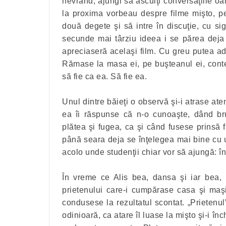
nevrând, ajungi să asculţi conversaţiile oa
la proxima vorbeau despre filme mişto, p
două degete şi să intre în discuţie, cu sig
secunde mai târziu ideea i se părea deja
apreciaseră acelaşi film. Cu greu putea a
Rămase la masa ei, pe buşteanul ei, conte
să fie ca ea. Să fie ea.
Unul dintre băieţi o observă şi-i atrase aten
ea îi răspunse că n-o cunoaşte, dând bru
plătea şi fugea, ca şi când fusese prinsă 
până seara deja se înţelegea mai bine cu
acolo unde studenţii chiar vor să ajungă: în
În vreme ce Alis bea, dansa şi iar bea, 
prietenului care-i cumpărase casa şi maşi
condusese la rezultatul scontat. „Prietenul
odinioară, ca atare îl luase la mişto şi-i î