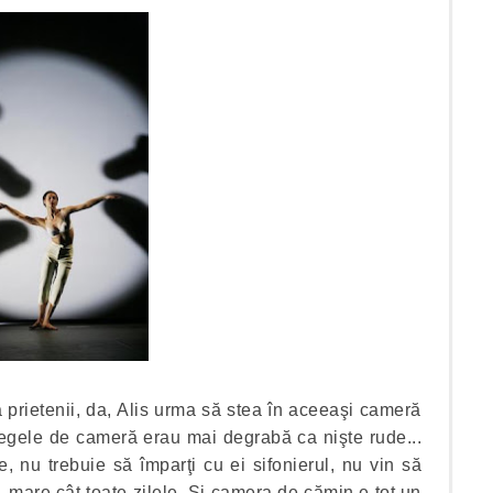
ă prietenii, da, Alis urma să stea în aceeaşi cameră
legele de cameră erau mai degrabă ca nişte rude...
e, nu trebuie să împarţi cu ei sifonierul, nu vin să
, mare cât toate zilele. Şi camera de cămin e tot un