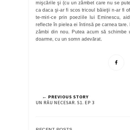
mişcările şi (cu un zâmbet care nu se putea
ca daca şi-ar fi scos tricoul băieţii n-ar fi
te-miri-ce prin poeziile lui Eminescu, ai
reflecte în pielea ei întinsă pe carnea tare.
zâmbi din nou. Putea acum să schimbe ul
doarme, cu un somn adevărat.
S
h
a
r
e
← PREVIOUS STORY
n
UN RĂU NECESAR. S1. EP 3
F
a
c
RECENT POSTS