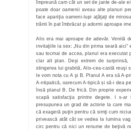
împreună cam cât un set de jante de-ale e
poate doar oamenii aveau alte planuri pentr
face apariţia oameni-lupi aţâţaţi de miros
trânti în pat îmbrăcat şi adormi aproape ime
Alis era mai aproape de adevăr. Venită de
invitaţiile la sex: „Nu din prima seară aici
sau tocmai de accea, planul era executat 
clar alt plan. Deşi extrem de surprinsă, 
stingerea lui grabită, Alis-cea-castă reuşi 
le vom nota cu A şi B. Planul A era să A-pri
A-ntipatică, oarecum A-tipică și să-i dea pe
însă planul B. De frică. Din proprie exper
scapă satisfacţia printre degete. I s-a
presupunea un grad de actorie la care mai 
că exageră puţin pentru că simţi cum niciun
privească atât cât se vedea la lumina vag
circ pentru că nici un renume de beţivă n