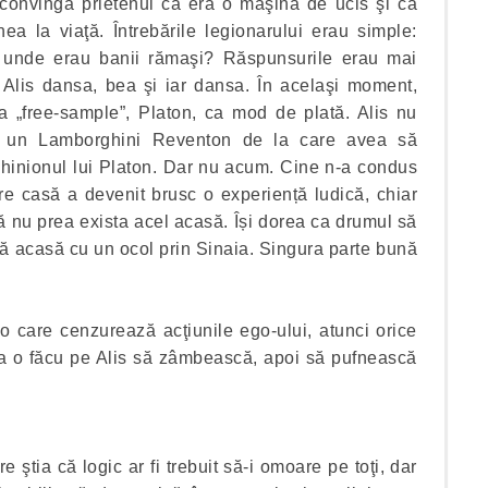
 convingă prietenul că era o maşină de ucis şi că
ea la viaţă. Întrebările legionarului erau simple:
unde erau banii rămaşi? Răspunsurile erau mai
 Alis dansa, bea şi iar dansa. În acelaşi moment,
a „free-sample”, Platon, ca mod de plată. Alis nu
i, un Lamborghini Reventon de la care avea să
hinionul lui Platon. Dar nu acum. Cine n-a condus
e casă a devenit brusc o experiență ludică, chiar
că nu prea exista acel acasă. Își dorea ca drumul să
ă acasă cu un ocol prin Sinaia. Singura parte bună
o care cenzurează acţiunile ego-ului, atunci orice
ea o făcu pe Alis să zâmbească, apoi să pufnească
ştia că logic ar fi trebuit să-i omoare pe toţi, dar