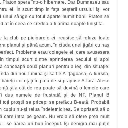
i. Platon spera într-o hibernare. Dar Dumnezeu sau
u el. În scurt timp în faţa peşterii ursului îşi vor
ul unui sânge cu totul aparte numit bani. Platon se
diat în ceea ce credea a fi prima noapte liniştită.
 la club pe picioarele ei, reusise să refuze toate
” era planul şi până acum, în ciuda unei ţigări cu haş
perfect. Problema erau colegele ei, care avusesera
în timpul scurt dintre aprinderea becului şi apoi
să conceapă două planuri pentru a ieşi din situaţie:
ndă din nou lumina şi să fie A-rţăgoasă, A-furisită,
 băieţii cocoţaţi în paturile suprapuse A-fară. Alese
ienţă ştia cât de rea poate să devină o femeie care
r fi dus numele de frustrată şi de NF. Planul B
toţi proştii se pricep: se prefăcu B-eată. Probabil
 cuplu nu-şi relua îndeletnicirea. Se opriseră să o
ă care intra pe geam. Nu vroia să ofere prea mult
u i se părea un bun început. Îşi denigră mai puţin