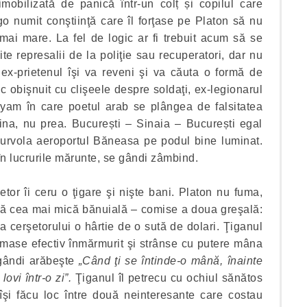
mobilizată de panică într-un colț și copilul care
go numit conştiinţă care îl forţase pe Platon să nu
mai mare. La fel de logic ar fi trebuit acum să se
te represalii de la poliţie sau recuperatori, dar nu
ex-prietenul îşi va reveni şi va căuta o formă de
c obişnuit cu clişeele despre soldaţi, ex-legionarul
yam în care poetul arab se plângea de falsitatea
zina, nu prea. București – Sinaia – București egal
survola aeroportul Băneasa pe podul bine luminat.
în lucrurile mărunte, se gândi zâmbind.
or îi ceru o ţigare şi nişte bani. Platon nu fuma,
bă cea mai mică bănuială – comise a doua greşală:
 cerşetorului o hârtie de o sută de dolari. Ţiganul
rămase efectiv înmărmurit şi strânse cu putere mâna
 gândi arăbeşte
„Când ţi se întinde-o mână, înainte
ovi într-o zi”.
Ţiganul îl petrecu cu ochiul sănătos
îşi făcu loc între două neinteresante care costau