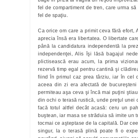
fel de compartiment de tren, care urma să l
fel de spaţiu.
Ca orice om care a primit ceva fără efort
aprecia însă era libertatea. O libertate ca
până la candidatura independentă la prez
independenţei, Alis îşi lăsă bagajul nede
plictisească erau acum, la prima viziona
rezervă timp egal pentru cantină şi clădirea
fiind în primul caz prea târziu, iar în ce
aceea din zi era afectată de bucureşteni s
permiteau aşa ceva şi încă mai puţini ştiau
din ochi o terasă rustică, unde preţul unei 
facă totul altfel decât acasă: ceru un p
buştean, iar masa se străduia să imite un t
tocmai ce aşteptase de la capitală. Dar cee
singur, la o terasă plină poate fi o exp