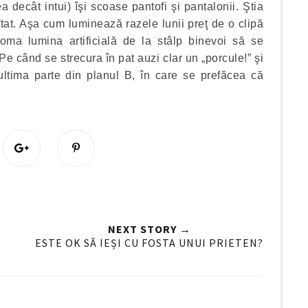
 decât intui) îşi scoase pantofi şi pantalonii. Ştia
 oftat. Aşa cum luminează razele lunii preţ de o clipă
doma lumina artificială de la stâlp binevoi să se
 Pe când se strecura în pat auzi clar un „porcule!” şi
tima parte din planul B, în care se prefăcea că
S
P
h
i
a
n
r
i
e
t
O
O
NEXT STORY →
n
ESTE OK SĂ IEȘI CU FOSTA UNUI PRIETEN?
G
o
o