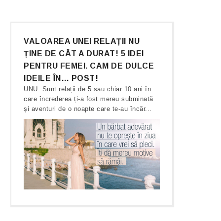
VALOAREA UNEI RELAȚII NU
ȚINE DE CÂT A DURAT! 5 IDEI
PENTRU FEMEI. CAM DE DULCE
IDEILE ÎN… POST!
UNU. Sunt relații de 5 sau chiar 10 ani în
care încrederea ți-a fost mereu subminată
și aventuri de o noapte care te-au încăr...