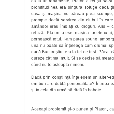
ca la antrenamente, Platon a reuşit să-şi
promtitudinea era singura soluţie dacă ţin
casa şi maşina nu păreau prea scumpe, 
prompte decât servirea din clubul în care
amândoi erau îmbiaţi cu droguri, Alis – c
refuză. Platon alese maşina prietenulu
pornească totul. I-am putea spune lamborg
una nu poate să înțeleagă cum drumul spr
dacă Bucureștiul era la fel de trist. Păcat 
dureze cât mai mult. Și se decise să mearg
când nu te așteaptă nimeni.
Dacă prin conştiinţă înţelegem un alter-eg
om bun are dublă personalitate? Întrebar
şi în cele din urmă să râdă în hohote.
Aceeaşi problemă şi-o punea şi Platon, care 