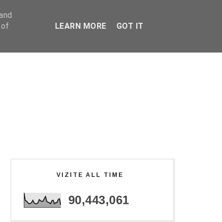
 and
 of
LEARN MORE
GOT IT
VIZITE ALL TIME
90,443,061