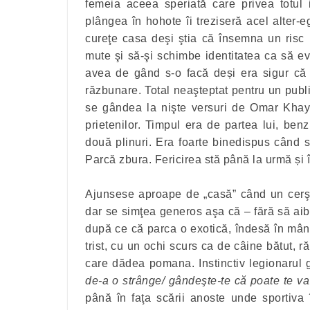
femeia aceea speriată care privea totul i
plângea în hohote îi treziseră acel alter-e
cureţe casa deşi ştia că însemna un risc 
mute şi să-şi schimbe identitatea ca să evi
avea de gând s-o facă deși era sigur că 
răzbunare. Total neaşteptat pentru un publi
se gândea la nişte versuri de Omar Khay
prietenilor. Timpul era de partea lui, ben
două plinuri. Era foarte binedispus când 
Parcă zbura. Fericirea stă până la urmă și 
Ajunsese aproape de „casă” când un cerşet
dar se simţea generos aşa că – fără să ai
după ce că parca o exotică, îndesă în mâna
trist, cu un ochi scurs ca de câine bătut, 
care dădea pomana. Instinctiv legionarul
de-a o strânge/ gândeşte-te că poate te va l
până în faţa scării anoste unde sportiva 