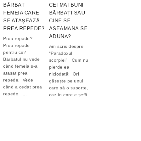
BĂRBAT
CEI MAI BUNI
FEMEIA CARE
BĂRBAȚI SAU
SE ATAȘEAZĂ
CINE SE
PREA REPEDE?
ASEAMĂNĂ SE
ADUNĂ?
Prea repede?
Prea repede
Am scris despre
pentru ce?
“Paradoxul
Bărbatul nu vede
scorpiei”. Cum nu
când femeia s-a
pierde ea
atașat prea
niciodată: Ori
repede. Vede
găsește pe unul
când a cedat prea
care să o suporte,
repede. ...
caz în care e șefă
...