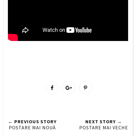
S
S
P
h
h
i
a
a
n
r
r
i
e
e
t
← PREVIOUS STORY
NEXT STORY →
O
O
POSTARE MAI NOUĂ
POSTARE MAI VECHE
n
n