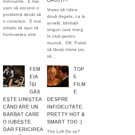
CAUȚI??
minciunile. E mai
ușor să ascunzi o
Vreau să ridice
problemă decât să
două degete, ca la
o corectezi. E mai
școală, bărbații
simplu să spui că
singuri care merg
frumusețea vine ...
în club pentru
muzică. OK. Puteți
să lăsați mâna jos,
să ...
FEM
TOP
EIA
5
ÎȘI
FILM
GĂS
E
EȘTE LINIȘTEA
DESPRE
CÂND ARE UN
INFIDELITATE.
BĂRBAT CARE
PRETTY HOT &
O IUBEȘTE.
SMART TOO :)
DAR FERICIREA
The Loft De ce?