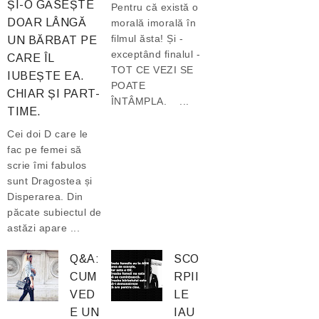
ȘI-O GĂSEȘTE
Pentru că există o
DOAR LÂNGĂ
morală imorală în
filmul ăsta! Și -
UN BĂRBAT PE
exceptând finalul -
CARE ÎL
TOT CE VEZI SE
IUBEȘTE EA.
POATE
CHIAR ȘI PART-
ÎNTÂMPLA. ...
TIME.
Cei doi D care le
fac pe femei să
scrie îmi fabulos
sunt Dragostea și
Disperarea. Din
păcate subiectul de
astăzi apare ...
Q&A:
SCO
CUM
RPII
VED
LE
E UN
IAU