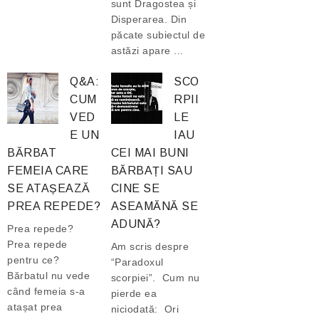
sunt Dragostea și
Disperarea. Din
păcate subiectul de
astăzi apare ...
Q&A:
SCO
CUM
RPII
VED
LE
E UN
IAU
BĂRBAT
CEI MAI BUNI
FEMEIA CARE
BĂRBAȚI SAU
SE ATAȘEAZĂ
CINE SE
PREA REPEDE?
ASEAMĂNĂ SE
ADUNĂ?
Prea repede?
Prea repede
Am scris despre
pentru ce?
“Paradoxul
Bărbatul nu vede
scorpiei”. Cum nu
când femeia s-a
pierde ea
atașat prea
niciodată: Ori