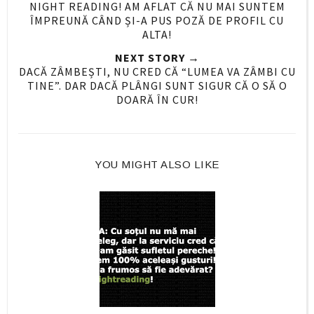
NIGHT READING! AM AFLAT CĂ NU MAI SUNTEM
n
n
ÎMPREUNĂ CÂND ȘI-A PUS POZĂ DE PROFIL CU
F
G
ALTA!
a
o
NEXT STORY →
c
o
DACĂ ZÂMBEȘTI, NU CRED CĂ “LUMEA VA ZÂMBI CU
e
g
TINE”. DAR DACĂ PLÂNGI SUNT SIGUR CĂ O SĂ O
DOARĂ ÎN CUR!
b
l
o
e
o
P
k
l
YOU MIGHT ALSO LIKE
u
s