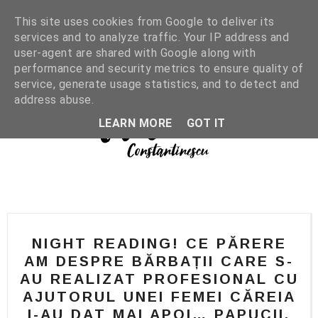
This site uses cookies from Google to deliver its
services and to analyze traffic. Your IP address and
user-agent are shared with Google along with
performance and security metrics to ensure quality of
service, generate usage statistics, and to detect and
address abuse.
LEARN MORE
GOT IT
NIGHT READING! CE PĂRERE
AM DESPRE BĂRBAȚII CARE S-
AU REALIZAT PROFESIONAL CU
AJUTORUL UNEI FEMEI CĂREIA
I-AU DAT MAI APOI… PAPUCII.