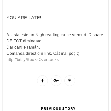
YOU ARE LATE!
Acesta este un Nigh reading ca pe vremuri. Dispare
DE TOT dimineața.
Dar cărțile rămân.
Comandă direct din link. Cât mai poți :)
http://bit.ly/BooksOverLooks
S
S
P
h
h
i
a
a
n
r
r
i
e
e
t
← PREVIOUS STORY
O
O