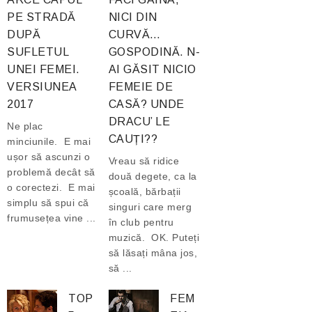
PE STRADĂ
NICI DIN
DUPĂ
CURVĂ…
SUFLETUL
GOSPODINĂ. N-
UNEI FEMEI.
AI GĂSIT NICIO
VERSIUNEA
FEMEIE DE
2017
CASĂ? UNDE
DRACU’ LE
Ne plac
CAUȚI??
minciunile. E mai
ușor să ascunzi o
Vreau să ridice
problemă decât să
două degete, ca la
o corectezi. E mai
școală, bărbații
simplu să spui că
singuri care merg
frumusețea vine ...
în club pentru
muzică. OK. Puteți
să lăsați mâna jos,
să ...
TOP
FEM