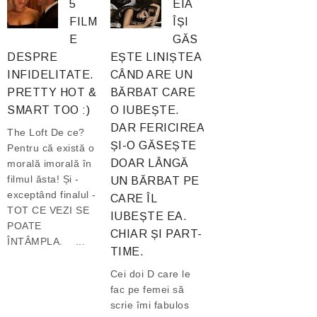
5
EIA
FILM
ÎȘI
E
GĂS
DESPRE
EȘTE LINIȘTEA
INFIDELITATE.
CÂND ARE UN
PRETTY HOT &
BĂRBAT CARE
SMART TOO :)
O IUBEȘTE.
DAR FERICIREA
The Loft De ce?
ȘI-O GĂSEȘTE
Pentru că există o
DOAR LÂNGĂ
morală imorală în
filmul ăsta! Și -
UN BĂRBAT PE
exceptând finalul -
CARE ÎL
TOT CE VEZI SE
IUBEȘTE EA.
POATE
CHIAR ȘI PART-
ÎNTÂMPLA. ...
TIME.
Cei doi D care le
fac pe femei să
scrie îmi fabulos