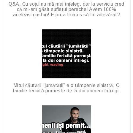
Q&A: Cu soțul nu mă mai înțeleg, dar la serviciu cred
că mi-am găsit sufletul pereche! Avem 100%
aceleași gusturi! E prea frumos să fie adevărat?
Mitul căutării “jumătății” e o tâmpenie sinistră. O
familie fericită pornește de la doi oameni întregi.