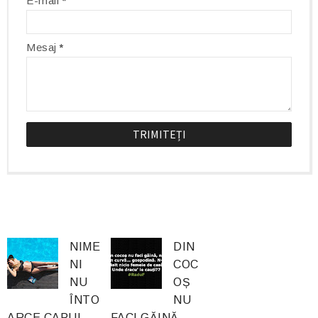
E-mail
*
Mesaj
*
NIME
DIN
NI
COC
NU
OȘ
ÎNTO
NU
ARCE CAPUL
FACI GĂINĂ,