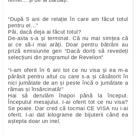
femei... și de la bărbați.
“După 5 ani de relație în care am făcut totul
pentru el…”
Păi, dacă deja ai făcut totul?
De-asta s-a și terminat. Că nu mai simțea că
ai ce să-i mai arăți. Doar pentru bătrâni au
priză emisiunile gen “Dacă doriți să revedeți
selecțiuni din programul de Revelion”
“I-am oferit în 6 ani tot ce nu visa și ea m-a
părăsit pentru altul cu care s-a și căsătorit în
nici jumătate de an și peste încă o jumătate a
rămas și însărcinată!”
Hai să derulăm înapoi până la început.
Începutul mesajului. I-ai oferit tot ce nu visa?
Se poate. Dar cred că tocmai CE VISA nu i-ai
oferit. I-ai dat kilograme de bijuterii când ea
aștepta doar un inel.