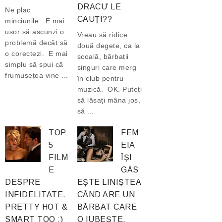
DRACU’ LE
Ne plac
CAUȚI??
minciunile. E mai
ușor să ascunzi o
Vreau să ridice
problemă decât să
două degete, ca la
o corectezi. E mai
școală, bărbații
simplu să spui că
singuri care merg
frumusețea vine ...
în club pentru
muzică. OK. Puteți
să lăsați mâna jos,
să ...
TOP
FEM
5
EIA
FILM
ÎȘI
E
GĂS
DESPRE
EȘTE LINIȘTEA
INFIDELITATE.
CÂND ARE UN
PRETTY HOT &
BĂRBAT CARE
SMART TOO :)
O IUBEȘTE.