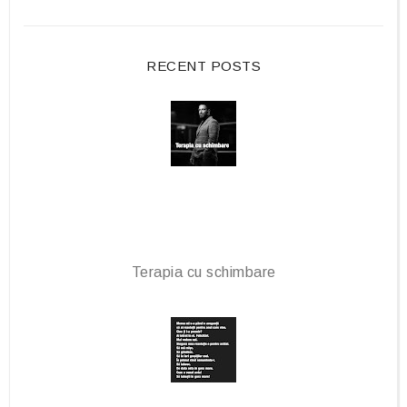
b
l
o
e
o
P
RECENT POSTS
k
l
u
s
Terapia cu schimbare