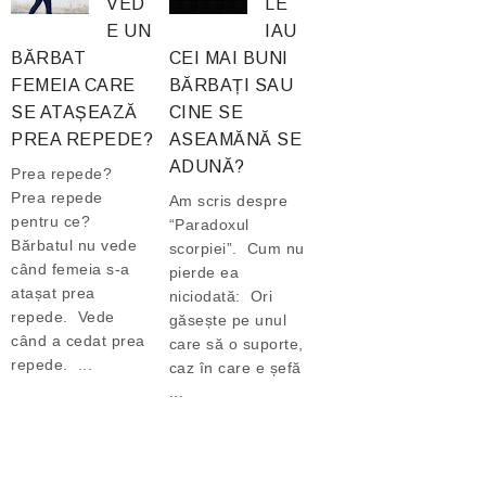
VED
LE
E UN
IAU
BĂRBAT
CEI MAI BUNI
FEMEIA CARE
BĂRBAȚI SAU
SE ATAȘEAZĂ
CINE SE
PREA REPEDE?
ASEAMĂNĂ SE
ADUNĂ?
Prea repede?
Prea repede
Am scris despre
pentru ce?
“Paradoxul
Bărbatul nu vede
scorpiei”. Cum nu
când femeia s-a
pierde ea
atașat prea
niciodată: Ori
repede. Vede
găsește pe unul
când a cedat prea
care să o suporte,
repede. ...
caz în care e șefă
...