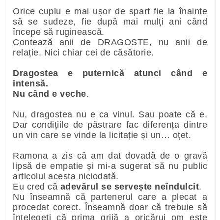
Orice cuplu e mai ușor de spart fie la înainte
să se sudeze, fie după mai mulți ani când
începe să ruginească.
Contează anii de DRAGOSTE, nu anii de
relație. Nici chiar cei de căsătorie.
Dragostea e puternică atunci când e
intensă.
Nu când e veche
.
Nu, dragostea nu e ca vinul. Sau poate că e.
Dar condițiile de păstrare fac diferența dintre
un vin care se vinde la licitație și un… oțet.
Ramona a zis că am dat dovadă de o gravă
lipsă de empatie și mi-a sugerat să nu public
articolul acesta niciodată.
Eu cred că
adevărul se servește neîndulcit
.
Nu înseamnă că partenerul care a plecat a
procedat corect. Înseamnă doar că trebuie să
înțelegeți că
prima grijă a oricărui om este