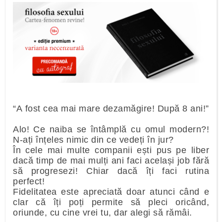
“A fost cea mai mare dezamăgire! După 8 ani!”
Alo! Ce naiba se întâmplă cu omul modern?!
N-ați înțeles nimic din ce vedeți în jur?
În cele mai multe companii ești pus pe liber
dacă timp de mai mulți ani faci același job fără
să progresezi! Chiar dacă îți faci rutina
perfect!
Fidelitatea este apreciată doar atunci când e
clar că îți poți permite să pleci oricând,
oriunde, cu cine vrei tu, dar alegi să rămâi.