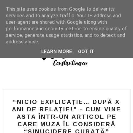
This site uses cookies from Google to deliver its
services and to analyze traffic. Your IP address and
user-agent are shared with Google along with
performance and security metrics to ensure quality of
service, generate usage statistics, and to detect and
address abuse.
LEARN MORE
GOT IT
“NICIO EXPLICAȚIE… DUPĂ X
ANI DE RELAȚIE!” - CUM VINE
ASTA ÎNTR-UN ARTICOL PE
CARE MUZA ÎL CONSIDERĂ
“SINUCIDERE CURATĂ”