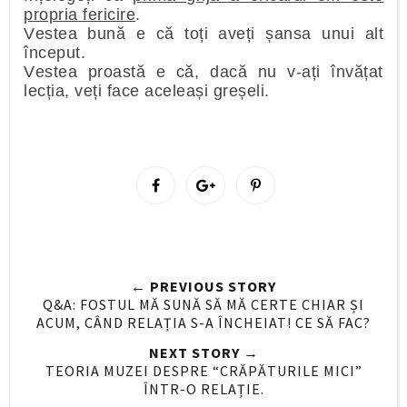
propria fericire
.
Vestea bună e că toți aveți șansa unui alt
început.
Vestea proastă e că, dacă nu v-ați învățat
lecția, veți face aceleași greșeli.
S
S
P
h
h
i
a
a
n
r
r
i
e
e
t
← PREVIOUS STORY
O
O
Q&A: FOSTUL MĂ SUNĂ SĂ MĂ CERTE CHIAR ȘI
n
n
ACUM, CÂND RELAȚIA S-A ÎNCHEIAT! CE SĂ FAC?
F
G
NEXT STORY →
a
o
TEORIA MUZEI DESPRE “CRĂPĂTURILE MICI”
c
o
ÎNTR-O RELAȚIE.
e
g