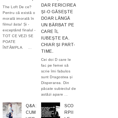
DAR FERICIREA
The Loft De ce?
ȘI-O GĂSEȘTE
Pentru că există o
DOAR LÂNGĂ
morală imorală în
filmul ăsta! Și -
UN BĂRBAT PE
exceptând finalul -
CARE ÎL
TOT CE VEZI SE
IUBEȘTE EA.
POATE
CHIAR ȘI PART-
ÎNTÂMPLA. ...
TIME.
Cei doi D care le
fac pe femei să
scrie îmi fabulos
sunt Dragostea și
Disperarea. Din
păcate subiectul de
astăzi apare ...
Q&A:
SCO
CUM
RPII