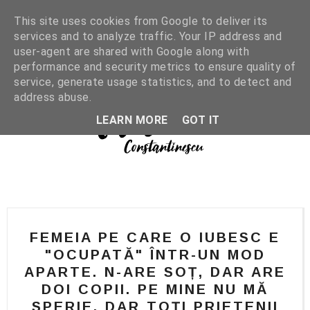
This site uses cookies from Google to deliver its
services and to analyze traffic. Your IP address and
user-agent are shared with Google along with
performance and security metrics to ensure quality of
service, generate usage statistics, and to detect and
address abuse.
LEARN MORE
GOT IT
FEMEIA PE CARE O IUBESC E
"OCUPATĂ" ÎNTR-UN MOD
APARTE. N-ARE SOȚ, DAR ARE
DOI COPII. PE MINE NU MĂ
SPERIE, DAR TOȚI PRIETENII