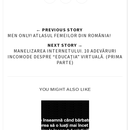
h
h
i
a
a
n
r
r
i
e
e
t
← PREVIOUS STORY
O
O
MEN ONLY! ATLASUL FEMEILOR DIN ROMÂNIA!
n
n
NEXT STORY →
F
G
MANELIZAREA INTERNETULUI. 10 ADEVĂRURI
a
o
INCOMODE DESPRE “EDUCAȚIA” VIRTUALĂ. (PRIMA
c
o
PARTE)
e
g
b
l
o
e
o
P
YOU MIGHT ALSO LIKE
k
l
u
s