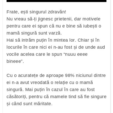
Frate, ești singurul zdravăn!
Nu vreau să-ți jignesc prietenii, dar motivele
pentru care ei spun că nu e bine să iubești o
mamă singură sunt varză.
Hai să intrăm puțin în mintea lor. Chiar și în
locurile în care nici ei n-au fost și de unde aud
vocile acelea care le spun “nuuu eeee
bineee”.
Cu o acuratețe de aproape 98% niciunul dintre
ei n-a avut vreodată o relație cu o mamă
singură. Mai puțin în cazul în care au fost
căsătoriți, pentru că mamele tind să fie singure
și când sunt măritate.