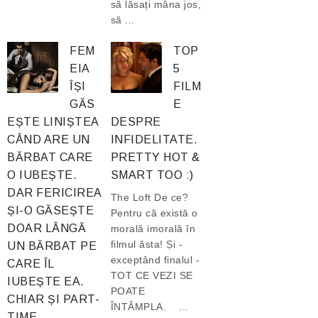
să lăsați mâna jos,
să ...
FEM
TOP
EIA
5
ÎȘI
FILM
GĂS
E
EȘTE LINIȘTEA
DESPRE
CÂND ARE UN
INFIDELITATE.
BĂRBAT CARE
PRETTY HOT &
O IUBEȘTE.
SMART TOO :)
DAR FERICIREA
The Loft De ce?
ȘI-O GĂSEȘTE
Pentru că există o
DOAR LÂNGĂ
morală imorală în
filmul ăsta! Și -
UN BĂRBAT PE
exceptând finalul -
CARE ÎL
TOT CE VEZI SE
IUBEȘTE EA.
POATE
CHIAR ȘI PART-
ÎNTÂMPLA. ...
TIME.