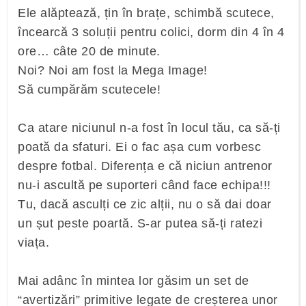
Ele alăptează, țin în brațe, schimbă scutece,
încearcă 3 soluții pentru colici, dorm din 4 în 4
ore… câte 20 de minute.
Noi? Noi am fost la Mega Image!
Să cumpărăm scutecele!
Ca atare niciunul n-a fost în locul tău, ca să-ți
poată da sfaturi. Ei o fac așa cum vorbesc
despre fotbal. Diferența e că niciun antrenor
nu-i ascultă pe suporteri când face echipa!!!
Tu, dacă asculți ce zic alții, nu o să dai doar
un șut peste poartă. S-ar putea să-ți ratezi
viața.
Mai adânc în mintea lor găsim un set de
“avertizări” primitive legate de creșterea unor