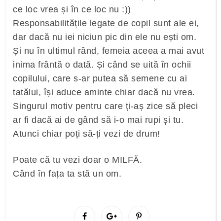
ce loc vrea și în ce loc nu :))
Responsabilitățile legate de copil sunt ale ei,
dar dacă nu iei niciun pic din ele nu ești om.
Și nu în ultimul rând, femeia aceea a mai avut
inima frântă o dată. Și când se uită în ochii
copilului, care s-ar putea să semene cu ai
tatălui, își aduce aminte chiar dacă nu vrea.
Singurul motiv pentru care ți-aș zice să pleci
ar fi dacă ai de gând să i-o mai rupi și tu.
Atunci chiar poți să-ți vezi de drum!
Poate că tu vezi doar o MILFĂ.
Când în fața ta stă un om.
S
S
P