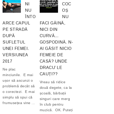
NI
COC
NU
OȘ
ÎNTO
NU
ARCE CAPUL
FACI GĂINĂ,
PE STRADĂ
NICI DIN
DUPĂ
CURVĂ…
SUFLETUL
GOSPODINĂ. N-
UNEI FEMEI.
AI GĂSIT NICIO
VERSIUNEA
FEMEIE DE
2017
CASĂ? UNDE
DRACU’ LE
Ne plac
CAUȚI??
minciunile. E mai
ușor să ascunzi o
Vreau să ridice
problemă decât să
două degete, ca la
o corectezi. E mai
școală, bărbații
simplu să spui că
singuri care merg
frumusețea vine ...
în club pentru
muzică. OK. Puteți