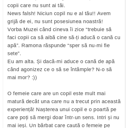
copii care nu sunt ai tăi.
News falsh! Niciun copil nu e al tău!! Avem
grijă de ei, nu sunt posesiunea noastră!
Vorba Muzei când cineva îi zice “trebuie să
faci copii ca să aibă cine să-ți aducă o cană cu
apă”. Ramona răspunde “sper să nu-mi fie
sete”.
Eu am alta. Și dacă-mi aduce o cană de apă
când agonizez ce o să se întâmple? N-o să
mai mor? :))
O femeie care are un copil este mult mai
matură decât una care nu a trecut prin această
experiență! Nașterea unui copil e o poartă pe
care poți să mergi doar într-un sens. Intri și nu
mai ieși. Un bărbat care caută o femeie pe