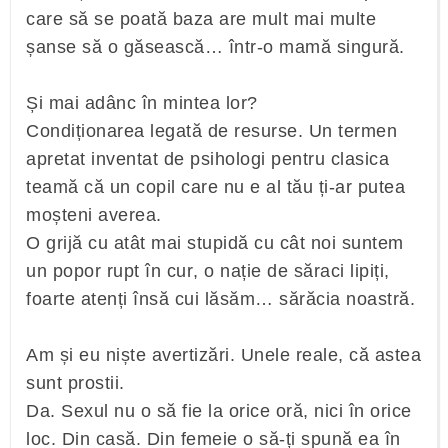
care să se poată baza are mult mai multe
șanse să o găsească… într-o mamă singură.
Și mai adânc în mintea lor?
Condiționarea legată de resurse. Un termen
apretat inventat de psihologi pentru clasica
teamă că un copil care nu e al tău ți-ar putea
moșteni averea.
O grijă cu atât mai stupidă cu cât noi suntem
un popor rupt în cur, o nație de săraci lipiți,
foarte atenți însă cui lăsăm… sărăcia noastră.
Am și eu niște avertizări. Unele reale, că astea
sunt prostii.
Da. Sexul nu o să fie la orice oră, nici în orice
loc. Din casă. Din femeie o să-ți spună ea în