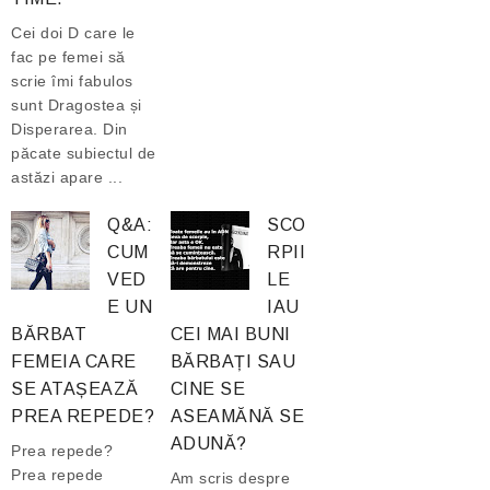
Cei doi D care le
fac pe femei să
scrie îmi fabulos
sunt Dragostea și
Disperarea. Din
păcate subiectul de
astăzi apare ...
Q&A:
SCO
CUM
RPII
VED
LE
E UN
IAU
BĂRBAT
CEI MAI BUNI
FEMEIA CARE
BĂRBAȚI SAU
SE ATAȘEAZĂ
CINE SE
PREA REPEDE?
ASEAMĂNĂ SE
ADUNĂ?
Prea repede?
Prea repede
Am scris despre